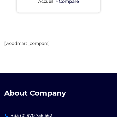
Accueil
>
Compare
[woodmart_compare]
About Company
+33 (0) 970 758 562