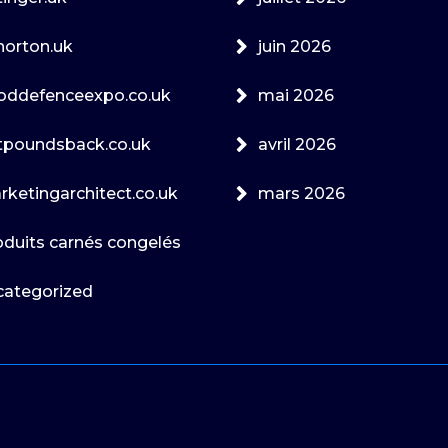
norton.uk
juin 2026
ooddefenceexpo.co.uk
mai 2026
tpoundsback.co.uk
avril 2026
rketingarchitect.co.uk
mars 2026
oduits carnés congelés
categorized