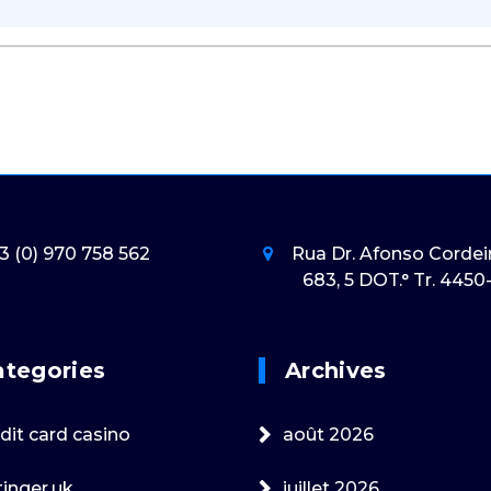
3 (0) 970 758 562
Rua Dr. Afonso Cordeir
683, 5 DOT.° Tr. 445
ategories
Archives
dit card casino
août 2026
tinger.uk
juillet 2026