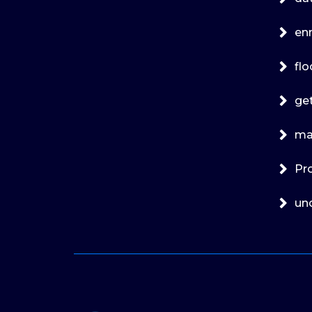
en
fl
ge
ma
Pr
un