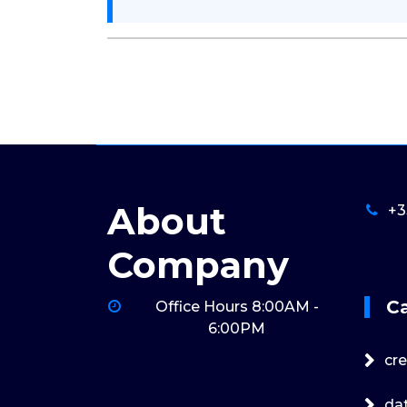
About
+3
Company
C
Office Hours 8:00AM -
6:00PM
cre
da