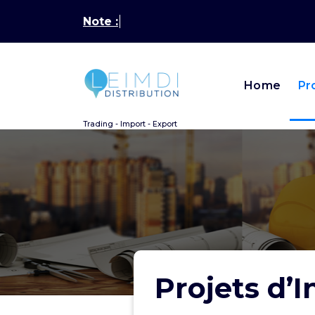
Aller
Note :
Lates
au
contenu
Home
Pr
Trading - Import - Export
Projets d’