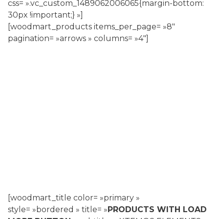
css= ».vc_custom_1489062006065{margin-bottom:
30px !important;} »]
[woodmart_products items_per_page= »8″
pagination= »arrows » columns= »4″]
[woodmart_title color= »primary »
style= »bordered » title= »
PRODUCTS WITH LOAD