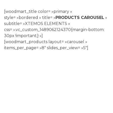
[woodmart_title color= »primary »
style= »bordered » title= »
PRODUCTS CAROUSEL
»
subtitle= »XTEMOS ELEMENTS »
css= ».vc_custom_1489062124370{margin-bottom:
30px !important;} »]
[woodmart_products layout= »carousel »
items_per_page= »8″ slides_per_view= »5″]