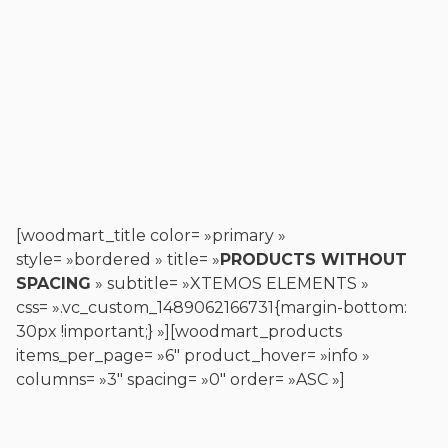
[woodmart_title color= »primary »
style= »bordered » title= »
PRODUCTS WITHOUT
SPACING
» subtitle= »XTEMOS ELEMENTS »
css= ».vc_custom_1489062166731{margin-bottom:
30px !important;} »][woodmart_products
items_per_page= »6″ product_hover= »info »
columns= »3″ spacing= »0″ order= »ASC »]