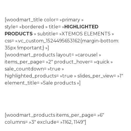
[woodmart_title color= »primary »
style= »bordered » title= »
HIGHLIGHTED
PRODUCTS
» subtitle= »XTEMOS ELEMENTS »
css= ».vc_custom_1524495653162{margin-bottom:
35px !important;} »]
[woodmart_products layout= »carousel »
items_per_page= »2″ product_hover= »quick »
sale_countdown= »true »
highlighted_products= »true » slides_per_view= »1″
element_title= »Sale products »]
[woodmart_products items_per_page= »6″
columns= »3″ exclude= »1162, 1149″]