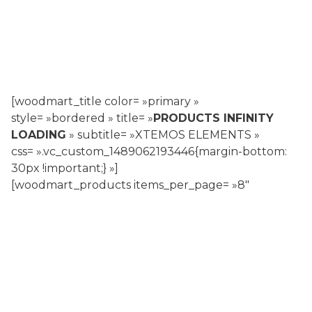
[woodmart_title color= »primary »
style= »bordered » title= »
PRODUCTS INFINITY
LOADING
» subtitle= »XTEMOS ELEMENTS »
css= ».vc_custom_1489062193446{margin-bottom:
30px !important;} »]
[woodmart_products items_per_page= »8″
pagination= »infinit » product_hover= »standard »
columns= »4″ spacing= »30″]