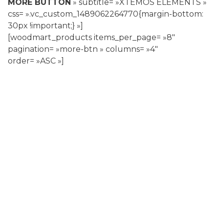
MORE BUTTON
» subtitle= »XTEMOS ELEMENTS »
css= ».vc_custom_1489062264770{margin-bottom:
30px !important;} »]
[woodmart_products items_per_page= »8″
pagination= »more-btn » columns= »4″
order= »ASC »]