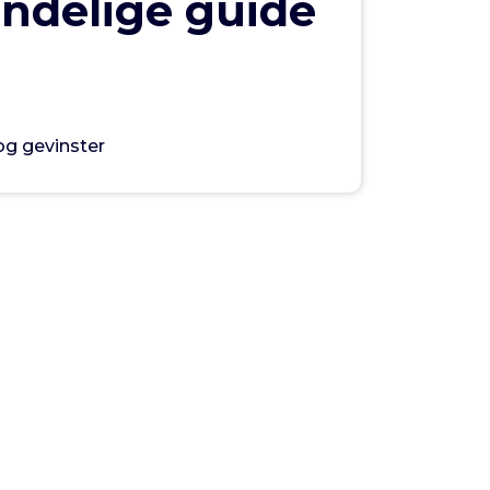
ndelige guide
og gevinster