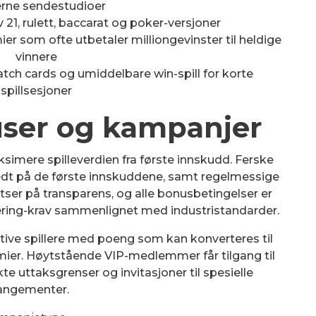
ne sendestudioer
21, rulett, baccarat og poker-versjoner
r som ofte utbetaler milliongevinster til heldige
vinnere
tch cards og umiddelbare win-spill for korte
spillsesjoner
ser og kampanjer
simere spilleverdien fra første innskudd. Ferske
edt på de første innskuddene, samt regelmessige
atser på transparens, og alle bonusbetingelser er
gering-krav sammenlignet med industristandarder.
tive spillere med poeng som kan konverteres til
emier. Høytstående VIP-medlemmer får tilgang til
e uttaksgrenser og invitasjoner til spesielle
angementer.