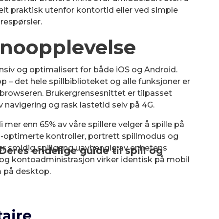
t praktisk utenfor kontortid eller ved simple
orespørsler.
inoopplevelse
nsiv og optimalisert for både iOS og Android.
– det hele spillbiblioteket og alle funksjoner er
browseren. Brukergrensesnittet er tilpasset
 navigering og rask lastetid selv på 4G.
i mer enn 65% av våre spillere velger å spille på
h-optimerte kontroller, portrett spillmodus og
krer smidig spillgang uavhengig av enhetens
eres endelige guide til spill og
 og kontoadministrasjon virker identisk på mobil
 på desktop.
aire