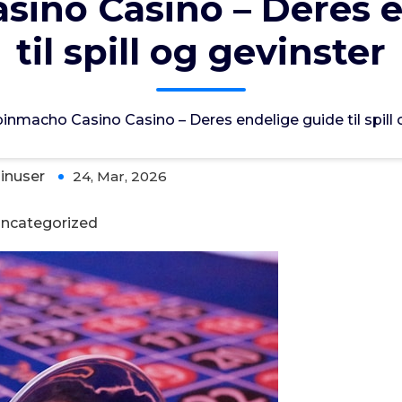
sino Casino – Deres e
til spill og gevinster
eres endelige guide til spill og
inmacho Casino Casino – Deres endelige guide til spill 
nuser
24, Mar, 2026
0
ncategorized