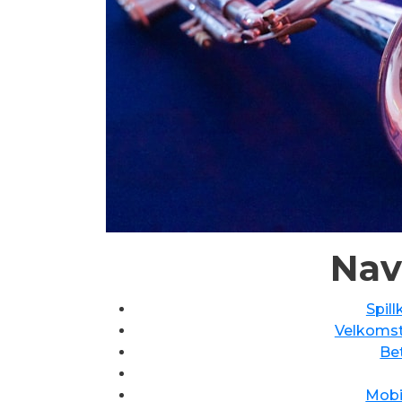
Nav
Spil
Velkomst
Be
Mobi