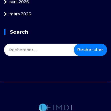
avril 2026
mars 2026
Search
Rechercher :