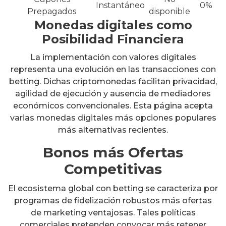
Instantáneo
0%
Prepagados
disponible
Monedas digitales como
Posibilidad Financiera
La implementación con valores digitales
representa una evolución en las transacciones con
betting. Dichas criptomonedas facilitan privacidad,
agilidad de ejecución y ausencia de mediadores
económicos convencionales. Esta página acepta
varias monedas digitales más opciones populares
más alternativas recientes.
Bonos más Ofertas
Competitivas
El ecosistema global con betting se caracteriza por
programas de fidelización robustos más ofertas
de marketing ventajosas. Tales políticas
comerciales pretenden convocar más retener