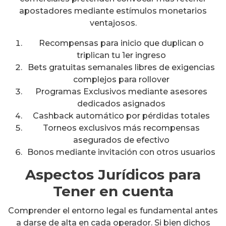
apostadores mediante estímulos monetarios
ventajosos.
Recompensas para inicio que duplican o
triplican tu 1er ingreso
Bets gratuitas semanales libres de exigencias
complejos para rollover
Programas Exclusivos mediante asesores
dedicados asignados
Cashback automático por pérdidas totales
Torneos exclusivos más recompensas
asegurados de efectivo
Bonos mediante invitación con otros usuarios
Aspectos Jurídicos para
Tener en cuenta
Comprender el entorno legal es fundamental antes
a darse de alta en cada operador. Si bien dichos