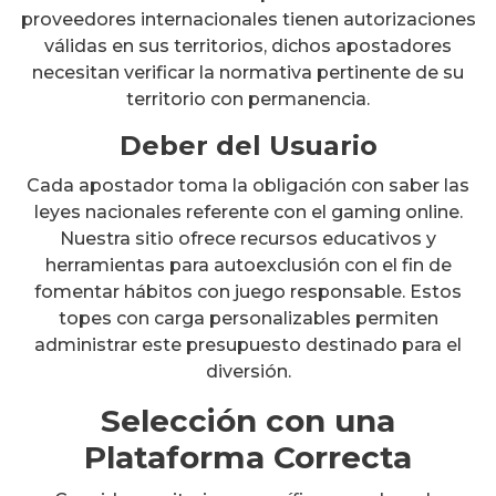
proveedores internacionales tienen autorizaciones
válidas en sus territorios, dichos apostadores
necesitan verificar la normativa pertinente de su
territorio con permanencia.
Deber del Usuario
Cada apostador toma la obligación con saber las
leyes nacionales referente con el gaming online.
Nuestra sitio ofrece recursos educativos y
herramientas para autoexclusión con el fin de
fomentar hábitos con juego responsable. Estos
topes con carga personalizables permiten
administrar este presupuesto destinado para el
diversión.
Selección con una
Plataforma Correcta