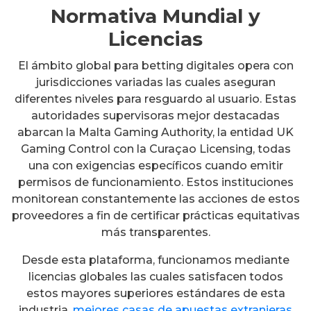
Normativa Mundial y
Licencias
El ámbito global para betting digitales opera con
jurisdicciones variadas las cuales aseguran
diferentes niveles para resguardo al usuario. Estas
autoridades supervisoras mejor destacadas
abarcan la Malta Gaming Authority, la entidad UK
Gaming Control con la Curaçao Licensing, todas
una con exigencias específicos cuando emitir
permisos de funcionamiento. Estos instituciones
monitorean constantemente las acciones de estos
proveedores a fin de certificar prácticas equitativas
más transparentes.
Desde esta plataforma, funcionamos mediante
licencias globales las cuales satisfacen todos
estos mayores superiores estándares de esta
industria.
mejores casas de apuestas extranjeras