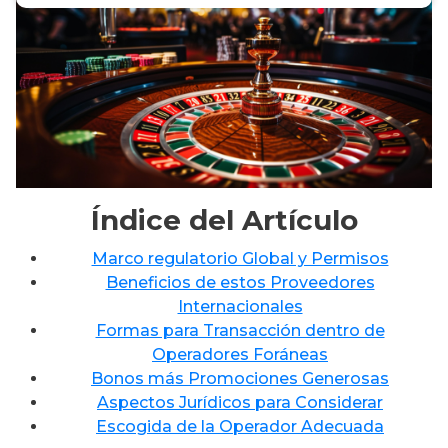
Índice del Artículo
Marco regulatorio Global y Permisos
Beneficios de estos Proveedores
Internacionales
Formas para Transacción dentro de
Operadores Foráneas
Bonos más Promociones Generosas
Aspectos Jurídicos para Considerar
Escogida de la Operador Adecuada