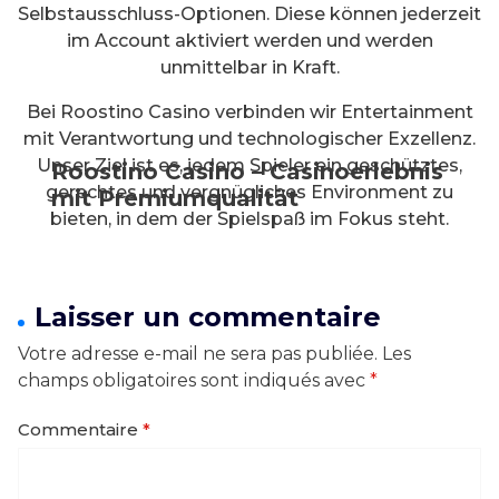
Selbstausschluss-Optionen. Diese können jederzeit
im Account aktiviert werden und werden
unmittelbar in Kraft.
Bei Roostino Casino verbinden wir Entertainment
mit Verantwortung und technologischer Exzellenz.
Unser Ziel ist es, jedem Spieler ein geschütztes,
Roostino Casino – Casinoerlebnis
gerechtes und vergnügliches Environment zu
mit Premiumqualität
bieten, in dem der Spielspaß im Fokus steht.
Laisser un commentaire
Votre adresse e-mail ne sera pas publiée.
Les
champs obligatoires sont indiqués avec
*
Commentaire
*