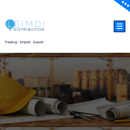
Aller
au
contenu
Trading - Import - Export