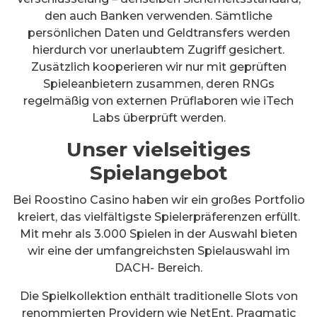
den auch Banken verwenden. Sämtliche
persönlichen Daten und Geldtransfers werden
hierdurch vor unerlaubtem Zugriff gesichert.
Zusätzlich kooperieren wir nur mit geprüften
Spieleanbietern zusammen, deren RNGs
regelmäßig von externen Prüflaboren wie iTech
Labs überprüft werden.
Unser vielseitiges
Spielangebot
Bei Roostino Casino haben wir ein großes Portfolio
kreiert, das vielfältigste Spielerpräferenzen erfüllt.
Mit mehr als 3.000 Spielen in der Auswahl bieten
wir eine der umfangreichsten Spielauswahl im
DACH- Bereich.
Die Spielkollektion enthält traditionelle Slots von
renommierten Providern wie NetEnt, Pragmatic