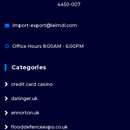
4450-007
Import-export@leimdi.com
Office Hours 8:00AM - 6:00PM
Categories
credit card casino
datinger.uk
ennorton.uk
flooddefenceexpo.co.uk