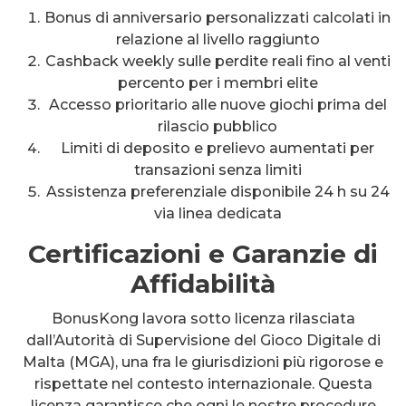
Bonus di anniversario personalizzati calcolati in
relazione al livello raggiunto
Cashback weekly sulle perdite reali fino al venti
percento per i membri elite
Accesso prioritario alle nuove giochi prima del
rilascio pubblico
Limiti di deposito e prelievo aumentati per
transazioni senza limiti
Assistenza preferenziale disponibile 24 h su 24
via linea dedicata
Certificazioni e Garanzie di
Affidabilità
BonusKong lavora sotto licenza rilasciata
dall’Autorità di Supervisione del Gioco Digitale di
Malta (MGA), una fra le giurisdizioni più rigorose e
rispettate nel contesto internazionale. Questa
licenza garantisce che ogni le nostre procedure