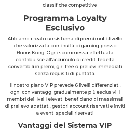
classifiche competitive
Programma Loyalty
Esclusivo
Abbiamo creato un sistema di premi multi-livello
che valorizza la continuità di gaming presso
BonusKong. Ogni scommessa effettuata
contribuisce all’accumulo di crediti fedeltà
convertibili in premi, giri free o prelievi immediati
senza requisiti di puntata.
Il nostro piano VIP prevede 6 livelli differenziati,
ogni con vantaggi gradualmente più esclusivi. I
membri dei livelli elevati beneficiano di massimali
di prelievo adattati, gestori account riservati e inviti
a eventi speciali riservati.
Vantaggi del Sistema VIP