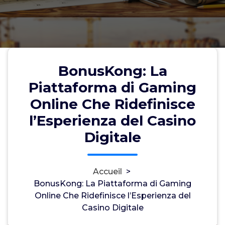
BonusKong: La
BonusKong: La Piattaforma di
Piattaforma di Gaming
Gaming Online Che Ridefinisce
Online Che Ridefinisce
l’Esperienza del Casino Digitale
l’Esperienza del Casino
Digitale
myadminuser
3, Avr, 2026
0
Accueil
>
BonusKong: La Piattaforma di Gaming
uncategorized
Online Che Ridefinisce l’Esperienza del
Casino Digitale