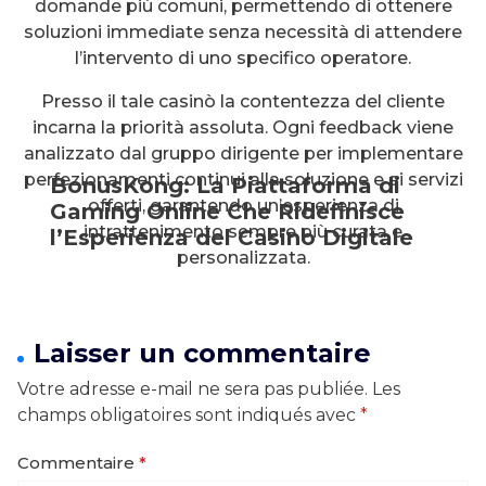
domande più comuni, permettendo di ottenere
soluzioni immediate senza necessità di attendere
l’intervento di uno specifico operatore.
Presso il tale casinò la contentezza del cliente
incarna la priorità assoluta. Ogni feedback viene
analizzato dal gruppo dirigente per implementare
perfezionamenti continui alla soluzione e ai servizi
BonusKong: La Piattaforma di
offerti, garantendo un’esperienza di
Gaming Online Che Ridefinisce
intrattenimento sempre più curata e
l’Esperienza del Casino Digitale
personalizzata.
Laisser un commentaire
Votre adresse e-mail ne sera pas publiée.
Les
champs obligatoires sont indiqués avec
*
Commentaire
*