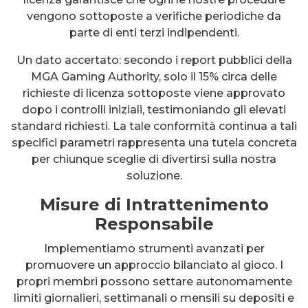
vengono sottoposte a verifiche periodiche da
parte di enti terzi indipendenti.
Un dato accertato: secondo i report pubblici della
MGA Gaming Authority, solo il 15% circa delle
richieste di licenza sottoposte viene approvato
dopo i controlli iniziali, testimoniando gli elevati
standard richiesti. La tale conformità continua a tali
specifici parametri rappresenta una tutela concreta
per chiunque sceglie di divertirsi sulla nostra
soluzione.
Misure di Intrattenimento
Responsabile
Implementiamo strumenti avanzati per
promuovere un approccio bilanciato al gioco. I
propri membri possono settare autonomamente
limiti giornalieri, settimanali o mensili su depositi e