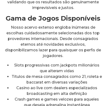
validando que os resultados são genuinamente
imprevisíveis e justos.
Gama de Jogos Disponíveis
Nosso acervo extenso engloba inúmeras de
escolhas cuidadosamente selecionadas dos top
provedores internacionais. Desde consagrados
eternos até novidades exclusivos,
disponibilizamos lazer para quaisquer os perfis de
jogadores.
Slots progressivas com jackpots milionários
que alteram vidas
Títulos de mesa consagrados como 21, roleta e
baccarat em diversas variações
Casino ao live com dealers especializados
broadcasting em alta definição
Crash games e games velozes para aqueles
que deseja adrenalina instantânea