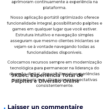
aprimoram continuamente a experiência na
plataforma.
Nosso aplicação portátil optimizado oferece
funcionalidade integral, possibilitando palpites e
games em qualquer lugar que você estiver.
Estrutura intuitivo e navegação simples
asseguram que mesmo clientes iniciantes se
vejam-se à vontade navegando todas as
funcionalidades disponíveis.
Colocamos recursos sempre em modernização
tecnológica para permanecer na liderança do
diversão digital, disponibilizando experiências
9KBet: Experiência Total de
memoráveis que ultrapassam expectativas
Palpites e Diversão Online
consistentemente.
Laisser un commentaire