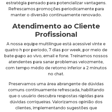
estratégia pensado para potencializar vantagens.
Refrescamos promoções periodicamente para
manter o diversão continuamente renovado.
Atendimento ao Cliente
Profissional
A nossa equipe multilíngue está acessível vinte e
quatro h por período, 7 dias por week, por meio de
bate-papo ao vivo, email e fone. Treinamos nossos
atendentes para sanar problemas velozmente,
com tempo médio de retorno inferior a 2 minutos
no chat.
Preservamos uma área abrangente de dúvidas
comuns continuamente refrescada, habilitando
que o usuário descubra respostas rápidas para
dúvidas corriqueiras. Valorizamos opinião dos
clientes, implementando sugestões que