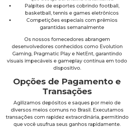
Palpites de esportes cobrindo football,
basketball, tennis e games eletrônicos
Competições especiais com prêmios
garantidas semanalmente
Os nossos fornecedores abrangem
desenvolvedores conhecidos como Evolution
Gaming, Pragmatic Play e NetEnt, garantindo
visuais impecáveis e gameplay contínua em todo
dispositivo.
Opções de Pagamento e
Transações
Agilizamos depósitos e saques por meio de
diversos meios comuns no Brasil. Executamos
transações com rapidez extraordinária, permitindo
que você usufrua seus ganhos rapidamente.