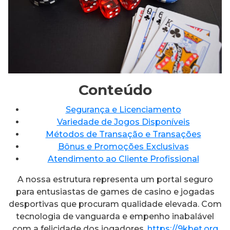
Conteúdo
Segurança e Licenciamento
Variedade de Jogos Disponíveis
Métodos de Transação e Transações
Bônus e Promoções Exclusivas
Atendimento ao Cliente Profissional
A nossa estrutura representa um portal seguro
para entusiastas de games de casino e jogadas
desportivas que procuram qualidade elevada. Com
tecnologia de vanguarda e empenho inabalável
com a felicidade dos jogadores,
https://9kbet.org