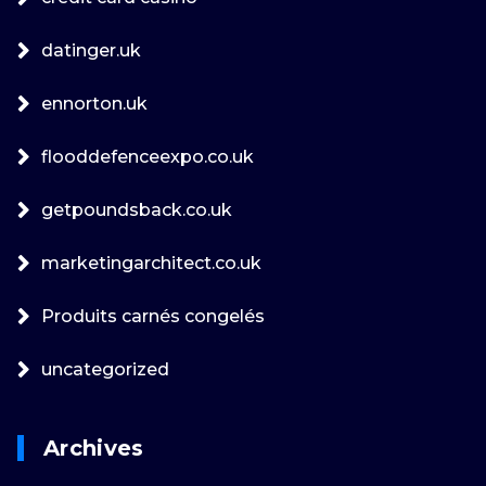
datinger.uk
ennorton.uk
flooddefenceexpo.co.uk
getpoundsback.co.uk
marketingarchitect.co.uk
Produits carnés congelés
uncategorized
Archives