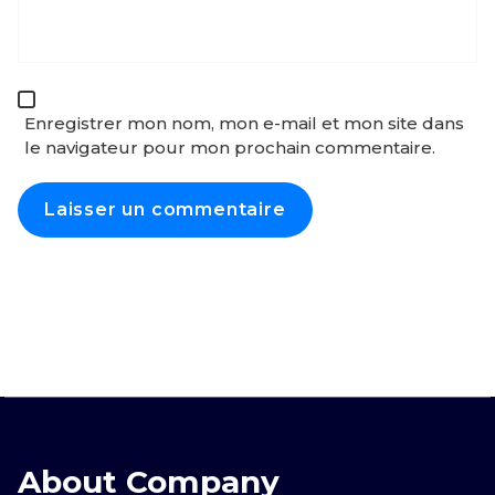
Enregistrer mon nom, mon e-mail et mon site dans
le navigateur pour mon prochain commentaire.
About Company