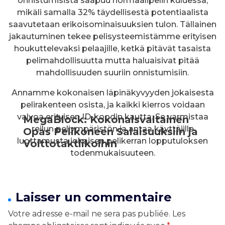
onnistumisista saapuu normaalipelin kuluessa,
mikäli samalla 32% täydellisestä potentiaalista
saavutetaan erikoisominaisuuksien tulon. Tällainen
jakautuminen tekee pelisysteemistämme erityisen
houkuttelevaksi pelaajille, ketkä pitävät tasaista
pelimahdollisuutta mutta haluaisivat pitää
mahdollisuuden suuriin onnistumisiin.
Annamme kokonaisen läpinäkyvyyden jokaisesta
pelirakenteen osista, ja kaikki kierros voidaan
valvoa erityisen ID-koodin kautta. Se varmistaa
MegaBlock: Kokonaisvaltainen
reilun peliympäristön ja antaa käyttäjille
Opas Pelikoneen Salaisuuksiin ja
luottamusta jokaisen pelikerran lopputuloksen
Voittotaktiikoihin
todenmukaisuuteen.
Laisser un commentaire
Votre adresse e-mail ne sera pas publiée.
Les