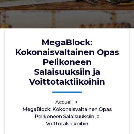
MegaBlock:
MegaBlock: Kokonaisvaltainen
Kokonaisvaltainen Opas
Opas Pelikoneen Salaisuuksiin ja
Pelikoneen
Voittotaktiikoihin
Salaisuuksiin ja
Voittotaktiikoihin
myadminuser
14, Mai, 2026
0
Accueil
>
MegaBlock: Kokonaisvaltainen Opas
uncategorized
Pelikoneen Salaisuuksiin ja
Voittotaktiikoihin