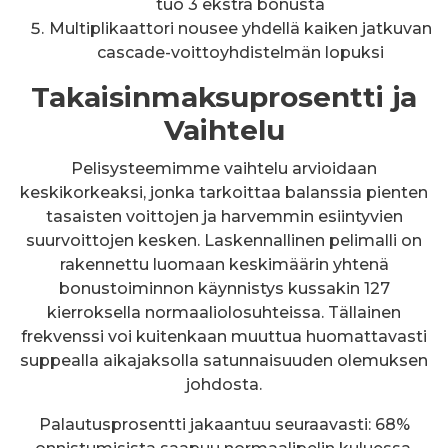
tuo 3 ekstra bonusta
Multiplikaattori nousee yhdellä kaiken jatkuvan
cascade-voittoyhdistelmän lopuksi
Takaisinmaksuprosentti ja
Vaihtelu
Pelisysteemimme vaihtelu arvioidaan
keskikorkeaksi, jonka tarkoittaa balanssia pienten
tasaisten voittojen ja harvemmin esiintyvien
suurvoittojen kesken. Laskennallinen pelimalli on
rakennettu luomaan keskimäärin yhtenä
bonustoiminnon käynnistys kussakin 127
kierroksella normaaliolosuhteissa. Tällainen
frekvenssi voi kuitenkaan muuttua huomattavasti
suppealla aikajaksolla satunnaisuuden olemuksen
johdosta.
Palautusprosentti jakaantuu seuraavasti: 68%