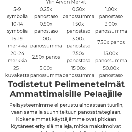
Ylin Arvon Merkit
5-9
0.25x
0.50x
1.00x
symbolia
panostaso
panossumma
panostaso
10-14
0.50x
1.50x
3.00x
symbolia
panostaso
panostaso
panossumma
15-19
1.00x
3.00x
7.50x panos
merkkiä
panossumma
panostaso
20-24
7.50x
15.00x
2.50x panos
merkkiä
panostaso
panossumma
25+
5.00x
15.00x
50.00x
kuvaketta
panossumma
panossumma
panostaso
Todistetut Pelimenetelmät
Ammattimaisille Pelaajille
Pelisysteemimme ei perustu ainoastaan tuuriin,
vaan samalla suunniteltuun panosstrategiaan.
Kokeneimmat käyttäjämme ovat pitkään
löytäneet erityisiä malleja, mitkä maksimoivat