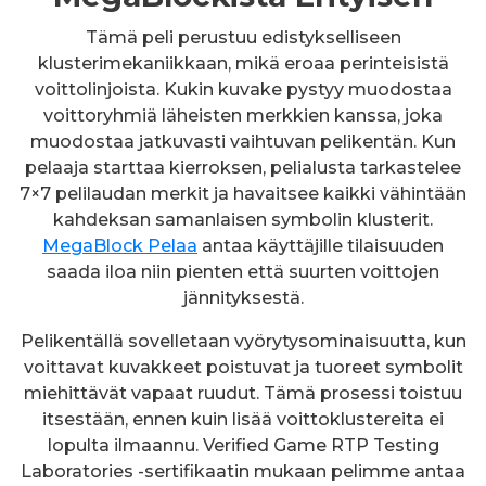
Tämä peli perustuu edistykselliseen
klusterimekaniikkaan, mikä eroaa perinteisistä
voittolinjoista. Kukin kuvake pystyy muodostaa
voittoryhmiä läheisten merkkien kanssa, joka
muodostaa jatkuvasti vaihtuvan pelikentän. Kun
pelaaja starttaa kierroksen, pelialusta tarkastelee
7×7 pelilaudan merkit ja havaitsee kaikki vähintään
kahdeksan samanlaisen symbolin klusterit.
MegaBlock Pelaa
antaa käyttäjille tilaisuuden
saada iloa niin pienten että suurten voittojen
jännityksestä.
Pelikentällä sovelletaan vyörytysominaisuutta, kun
voittavat kuvakkeet poistuvat ja tuoreet symbolit
miehittävät vapaat ruudut. Tämä prosessi toistuu
itsestään, ennen kuin lisää voittoklustereita ei
lopulta ilmaannu. Verified Game RTP Testing
Laboratories -sertifikaatin mukaan pelimme antaa