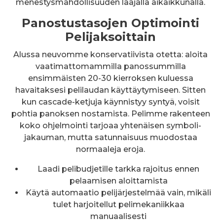
menestysmahdollisuuden laajalla aikaikkunalla.
Panostustasojen Optimointi
Pelijaksoittain
Alussa neuvomme konservatiivista otetta: aloita
vaatimattomammilla panossummilla
ensimmäisten 20-30 kierroksen kuluessa
havaitaksesi pelilaudan käyttäytymiseen. Sitten
kun cascade-ketjuja käynnistyy syntyä, voisit
pohtia panoksen nostamista. Pelimme rakenteen
koko ohjelmointi tarjoaa yhtenäisen symboli-
jakauman, mutta satunnaisuus muodostaa
normaaleja eroja.
Laadi pelibudjetille tarkka rajoitus ennen
pelaamisen aloittamista
Käytä automaatio pelijärjestelmää vain, mikäli
tulet harjoitellut pelimekaniikkaa
manuaalisesti