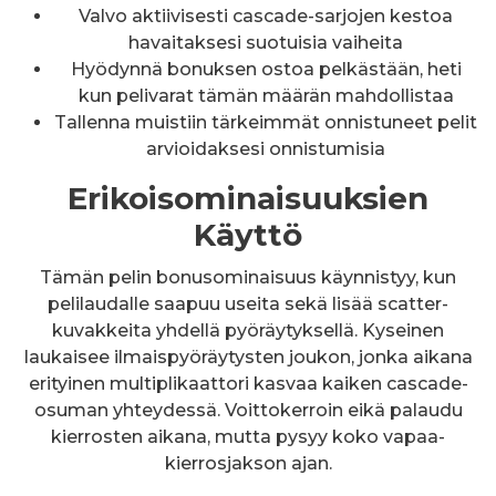
Valvo aktiivisesti cascade-sarjojen kestoa
havaitaksesi suotuisia vaiheita
Hyödynnä bonuksen ostoa pelkästään, heti
kun pelivarat tämän määrän mahdollistaa
Tallenna muistiin tärkeimmät onnistuneet pelit
arvioidaksesi onnistumisia
Erikoisominaisuuksien
Käyttö
Tämän pelin bonusominaisuus käynnistyy, kun
pelilaudalle saapuu useita sekä lisää scatter-
kuvakkeita yhdellä pyöräytyksellä. Kyseinen
laukaisee ilmaispyöräytysten joukon, jonka aikana
erityinen multiplikaattori kasvaa kaiken cascade-
osuman yhteydessä. Voittokerroin eikä palaudu
kierrosten aikana, mutta pysyy koko vapaa-
kierrosjakson ajan.