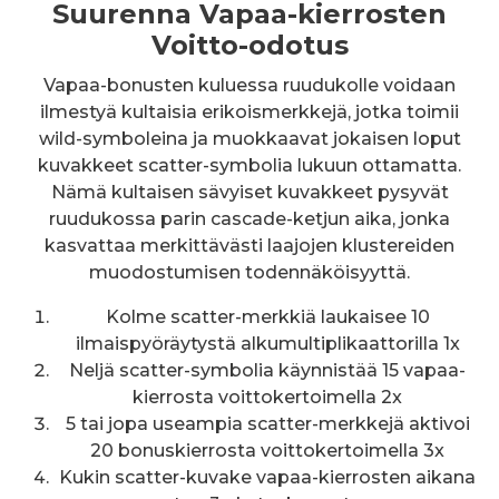
Suurenna Vapaa-kierrosten
Voitto-odotus
Vapaa-bonusten kuluessa ruudukolle voidaan
ilmestyä kultaisia erikoismerkkejä, jotka toimii
wild-symboleina ja muokkaavat jokaisen loput
kuvakkeet scatter-symbolia lukuun ottamatta.
Nämä kultaisen sävyiset kuvakkeet pysyvät
ruudukossa parin cascade-ketjun aika, jonka
kasvattaa merkittävästi laajojen klustereiden
muodostumisen todennäköisyyttä.
Kolme scatter-merkkiä laukaisee 10
ilmaispyöräytystä alkumultiplikaattorilla 1x
Neljä scatter-symbolia käynnistää 15 vapaa-
kierrosta voittokertoimella 2x
5 tai jopa useampia scatter-merkkejä aktivoi
20 bonuskierrosta voittokertoimella 3x
Kukin scatter-kuvake vapaa-kierrosten aikana