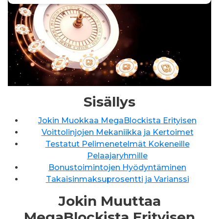
Sisällys
Jokin Muokkaa MegaBlockista Erityisen
Voittolinjojen Mekaniikka ja Kertoimet
Testatut Pelimenetelmät Kokeneille
Pelaajaryhmille
Bonustoimintojen Hyödyntäminen
Takaisinmaksuprosentti ja Varianssi
Jokin Muuttaa
MegaBlockista Erityisen