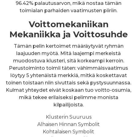
96.42% palautusarvon, mikä nostaa tämän
toimialan parhaiden vaatimusten piiriin.
Voittomekaniikan
Mekaniikka ja Voittosuhde
Tämän pelin kertoimet määräytyvät ryhmän
laajuuden myötä. Mitä laajempi merkeistä
muodostuva klusteri, sitä korkeampi kerroin.
Perustoiminto toimii täten: vähimmäisvaatimus
löytyy 5 yhtenäistä merkkiä, mitkä koskettavat
toinen toistaan niin sivuttais sekä pystysuunnassa.
Kulmat yhteydet eivät koskaan tuo voitto-osumia,
mikä tekee erilaiseksi pelimme monista
kilpailijoista.
Klusterin Suuruus
Alhaisen Hinnan Symbolit
Kohtalaisen Symbolit