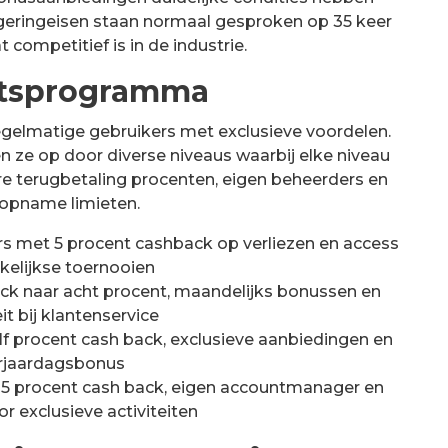
eringeisen staan normaal gesproken op 35 keer
 competitief is in de industrie.
eitsprogramma
gelmatige gebruikers met exclusieve voordelen.
 ze op door diverse niveaus waarbij elke niveau
re terugbetaling procenten, eigen beheerders en
 opname limieten.
ers met 5 procent cashback op verliezen en access
kelijkse toernooien
ck naar acht procent, maandelijks bonussen en
eit bij klantenservice
 procent cash back, exclusieve aanbiedingen en
rjaardagsbonus
15 procent cash back, eigen accountmanager en
r exclusieve activiteiten