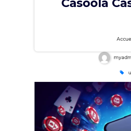
Casoola Ca
Casoola Casino: Uw Ultieme
Accue
myadm
u