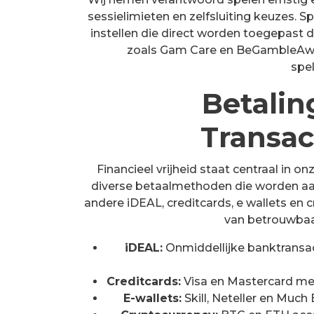
sessielimieten en zelfsluiting keuzes. 
instellen die direct worden toegepast
zoals Gam Care en BeGambleAw
spel
Betalin
Transac
Financieel vrijheid staat centraal in 
diverse betaalmethoden die worden aa
andere iDEAL, creditcards, e wallets en c
van betrouwbaa
iDEAL:
Onmiddellijke banktransact
Creditcards:
Visa en Mastercard met
E-wallets:
Skill, Neteller en Much