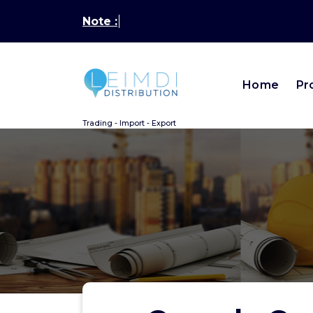
Aller
Note :
Latest N
au
contenu
Home
Pr
Trading - Import - Export