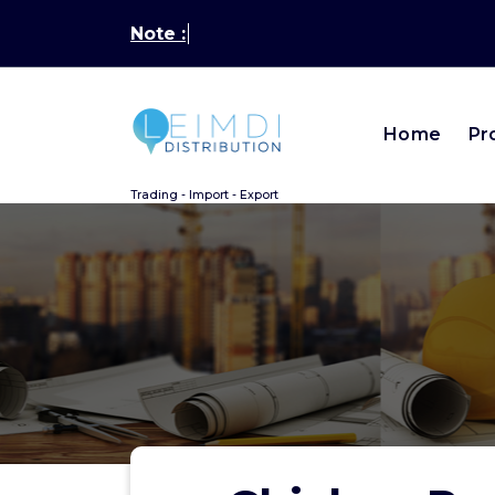
Aller
Note :
Latest
au
contenu
Home
Pr
Trading - Import - Export