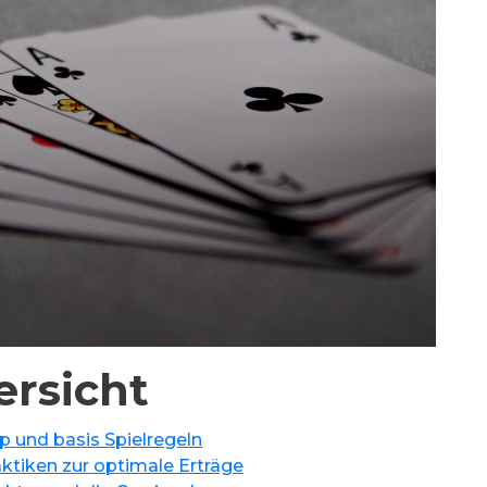
ersicht
ip und basis Spielregeln
aktiken zur optimale Erträge