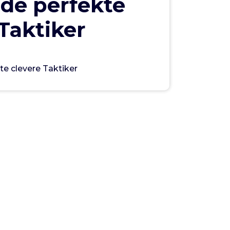
de perfekte
Taktiker
e clevere Taktiker