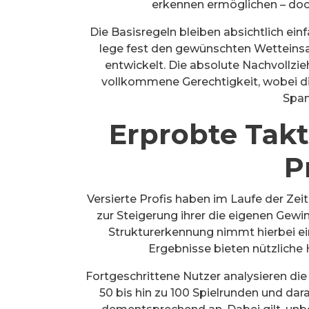
erkennen ermöglichen – doc
Die Basisregeln bleiben absichtlich einf
lege fest den gewünschten Wetteinsat
entwickelt. Die absolute Nachvollzi
vollkommene Gerechtigkeit, wobei die
Span
Erprobte Takt
P
Versierte Profis haben im Laufe der Zei
zur Steigerung ihrer die eigenen Gew
Strukturerkennung nimmt hierbei ein
Ergebnisse bieten nützliche 
Fortgeschrittene Nutzer analysieren die
50 bis hin zu 100 Spielrunden und da