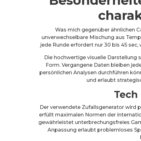
Besonderheite
charak
Was mich gegenüber ähnlichen Cas
unverwechselbare Mischung aus Tempo
jede Runde erfordert nur 30 bis 45 sec
Die hochwertige visuelle Darstellung s
Form. Vergangene Daten bleiben jederz
persönlichen Analysen durchführen könn
und erlaubt strategis
Tech
Der verwendete Zufallsgenerator wird pe
erfüllt maximalen Normen der internati
gewährleistet unterbrechungsfreies G
Anpassung erlaubt problemloses Spi