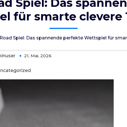
ad Spiel: Das spannen
el für smarte clevere 
annende perfekte Wettspiel für
Road Spiel: Das spannende perfekte Wettspiel für smart
inuser
21, Mai, 2026
0
ncategorized