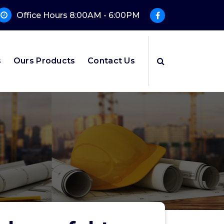
Office Hours 8:00AM - 6:00PM
s
Ours Products
Contact Us