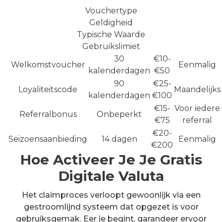
Vouchertype
Geldigheid
Typische Waarde
Gebruikslimiet
30
€10-
Welkomstvoucher
Eenmalig
kalenderdagen
€50
90
€25-
Loyaliteitscode
Maandelijks
kalenderdagen
€100
€15-
Voor iedere
Referralbonus
Onbeperkt
€75
referral
€20-
Seizoensaanbieding
14 dagen
Eenmalig
€200
Hoe Activeer Je Je Gratis
Digitale Valuta
Het claimproces verloopt gewoonlijk via een
gestroomlijnd systeem dat opgezet is voor
gebruiksgemak. Eer je begint, garandeer ervoor