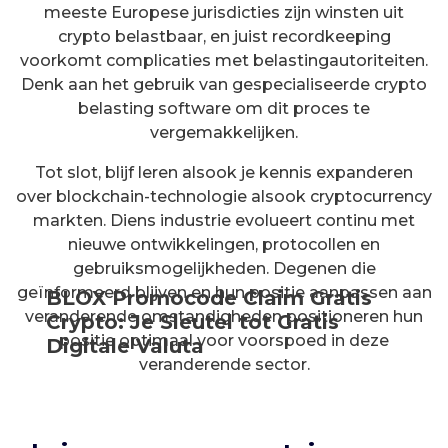
meeste Europese jurisdicties zijn winsten uit
crypto belastbaar, en juist recordkeeping
voorkomt complicaties met belastingautoriteiten.
Denk aan het gebruik van gespecialiseerde crypto
belasting software om dit proces te
vergemakkelijken.
Tot slot, blijf leren alsook je kennis expanderen
over blockchain-technologie alsook cryptocurrency
markten. Diens industrie evolueert continu met
nieuwe ontwikkelingen, protocollen en
gebruiksmogelijkheden. Degenen die
geïnformeerd blijven en hun positie aanpassen aan
BLOX Promocode Claim Gratis
veranderende omstandigheden positioneren hun
Crypto: Je Sleutel tot Gratis
positie optimaal voor voorspoed in deze
Digitale Valuta
veranderende sector.