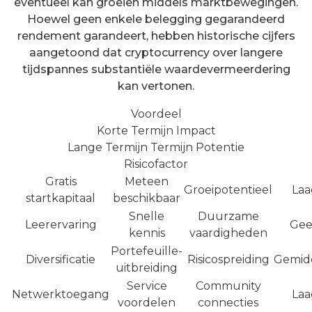
eventueel kan groeien middels marktbewegingen.
Hoewel geen enkele belegging gegarandeerd
rendement garandeert, hebben historische cijfers
aangetoond dat cryptocurrency over langere
tijdspannes substantiële waardevermeerdering
kan vertonen.
Voordeel
Korte Termijn Impact
Lange Termijn Termijn Potentie
Risicofactor
Gratis
Meteen
Groeipotentieel
Laa
startkapitaal
beschikbaar
Snelle
Duurzame
Leerervaring
Ge
kennis
vaardigheden
Portefeuille-
Diversificatie
Risicospreiding
Gemid
uitbreiding
Service
Community
Netwerktoegang
Laa
voordelen
connecties