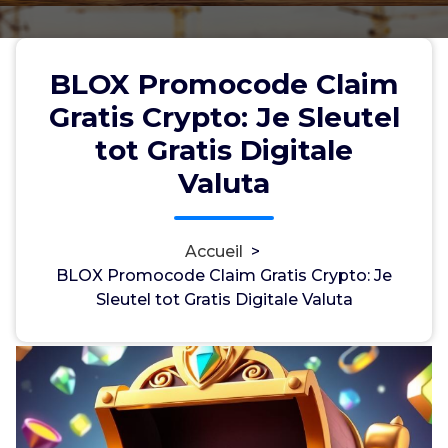
BLOX Promocode Claim
BLOX Promocode Claim Gratis
Gratis Crypto: Je Sleutel
Crypto: Je Sleutel tot Gratis
tot Gratis Digitale
Digitale Valuta
Valuta
Accueil
>
myadminuser
26, Mai, 2026
0
BLOX Promocode Claim Gratis Crypto: Je
Sleutel tot Gratis Digitale Valuta
uncategorized