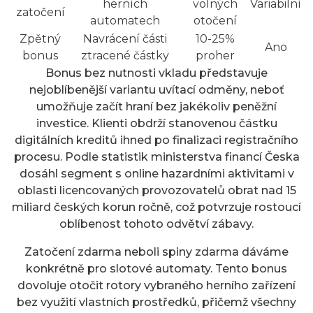
herních
volných
Variabilní
zatočení
automatech
otočení
Zpětný
Navrácení části
10-25%
Ano
bonus
ztracené částky
proher
Bonus bez nutnosti vkladu představuje
nejoblíbenější variantu uvítací odměny, neboť
umožňuje začít hraní bez jakékoliv peněžní
investice. Klienti obdrží stanovenou částku
digitálních kreditů ihned po finalizaci registračního
procesu. Podle statistik ministerstva financí Česka
dosáhl segment s online hazardními aktivitami v
oblasti licencovaných provozovatelů obrat nad 15
miliard českých korun ročně, což potvrzuje rostoucí
oblíbenost tohoto odvětví zábavy.
Zatočení zdarma neboli spiny zdarma dáváme
konkrétně pro slotové automaty. Tento bonus
dovoluje otočit rotory vybraného herního zařízení
bez využití vlastních prostředků, přičemž všechny