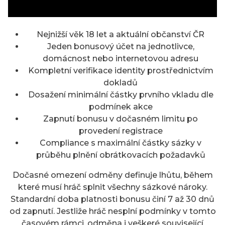
Nejnižší věk 18 let a aktuální občanství ČR
Jeden bonusový účet na jednotlivce,
domácnost nebo internetovou adresu
Kompletní verifikace identity prostřednictvím
dokladů
Dosažení minimální částky prvního vkladu dle
podmínek akce
Zapnutí bonusu v dočasném limitu po
provedení registrace
Compliance s maximální částky sázky v
průběhu plnění obrátkovacích požadavků
Dočasné omezení odměny definuje lhůtu, během
které musí hráč splnit všechny sázkové nároky.
Standardní doba platnosti bonusu činí 7 až 30 dnů
od zapnutí. Jestliže hráč nesplní podmínky v tomto
časovém rámci, odměna i veškeré související