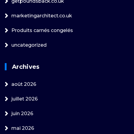
getpoundsback.co.uk
marketingarchitect.co.uk
Produits carnés congelés
uncategorized
Archives
août 2026
juillet 2026
juin 2026
mai 2026