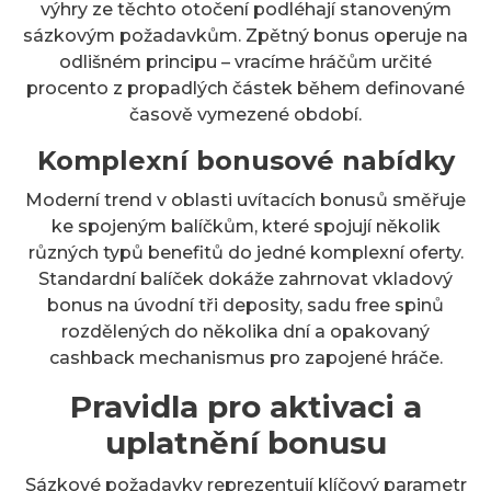
výhry ze těchto otočení podléhají stanoveným
sázkovým požadavkům. Zpětný bonus operuje na
odlišném principu – vracíme hráčům určité
procento z propadlých částek během definované
časově vymezené období.
Komplexní bonusové nabídky
Moderní trend v oblasti uvítacích bonusů směřuje
ke spojeným balíčkům, které spojují několik
různých typů benefitů do jedné komplexní oferty.
Standardní balíček dokáže zahrnovat vkladový
bonus na úvodní tři deposity, sadu free spinů
rozdělených do několika dní a opakovaný
cashback mechanismus pro zapojené hráče.
Pravidla pro aktivaci a
uplatnění bonusu
Sázkové požadavky reprezentují klíčový parametr