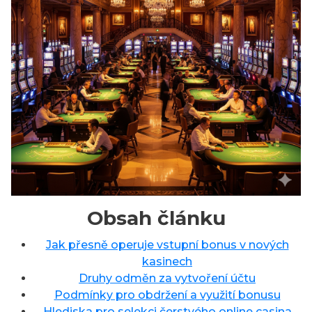
Obsah článku
Jak přesně operuje vstupní bonus v nových
kasinech
Druhy odměn za vytvoření účtu
Podmínky pro obdržení a využití bonusu
Hlediska pro selekci čerstvého online casina