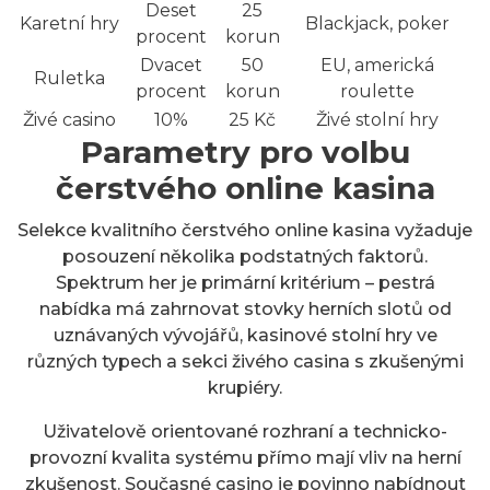
Deset
25
Karetní hry
Blackjack, poker
procent
korun
Dvacet
50
EU, americká
Ruletka
procent
korun
roulette
Živé casino
10%
25 Kč
Živé stolní hry
Parametry pro volbu
čerstvého online kasina
Selekce kvalitního čerstvého online kasina vyžaduje
posouzení několika podstatných faktorů.
Spektrum her je primární kritérium – pestrá
nabídka má zahrnovat stovky herních slotů od
uznávaných vývojářů, kasinové stolní hry ve
různých typech a sekci živého casina s zkušenými
krupiéry.
Uživatelově orientované rozhraní a technicko-
provozní kvalita systému přímo mají vliv na herní
zkušenost. Současné casino je povinno nabídnout