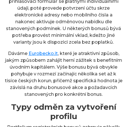
přihlašovací formulář se platnými individuálními
údaji, poté provede potvrzení účtu skrze
elektronické adresy nebo mobilního čísla a
nakonec aktivuje odměnovou nabídku dle
stanovených podmínek. U některých bonusů bývá
potřeba provést minimální vklad, kdežto jiné
varianty jsou k dispozici zcela bez poplatků.
Dáváme
Eurobecko.it
, které je atraktivní způsob,
jakým způsobem zahájit herní zážitek s benefitním
úvodním kapitálem. Výše bonusu bývá obvykle
pohybuje v rozmezí začínajíc několika set až k
tisíce českých korun, přičemž specifická hodnota je
závislá na druhu bonusové akce a požadavcích
stanovených pro konkrétní bonus.
Typy odměn za vytvoření
profilu