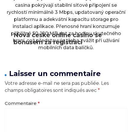
casina pokrývají stabilní síťové připojení se
rychlostí minimálně 3 Mbps, updatovaný operační
platformu a adekvátní kapacitu storage pro
instalaci aplikace. Přenosné hraní konzumuje
přibližně 50-100 MB dat za hodinu skutečného
Nová české online casino se
hraní, což představuje třeba zvážit při užívání
bonusem za registraci
mobilních data balíčků.
Laisser un commentaire
Votre adresse e-mail ne sera pas publiée.
Les
champs obligatoires sont indiqués avec
*
Commentaire
*