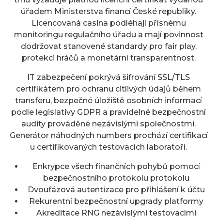
úřadem Ministerstva financí České republiky.
Licencovaná casina podléhají přísnému
monitoringu regulačního úřadu a mají povinnost
dodržovat stanovené standardy pro fair play,
protekci hráčů a monetární transparentnost.
IT zabezpečení pokrývá šifrování SSL/TLS
certifikátem pro ochranu citlivých údajů během
transferu, bezpečné úložiště osobních informací
podle legislativy GDPR a pravidelné bezpečnostní
audity prováděné nezávislými společnostmi.
Generátor náhodných numbers prochází certifikací
u certifikovaných testovacích laboratoří.
Enkrypce všech finančních pohybů pomocí
bezpečnostního protokolu protokolu
Dvoufázová autentizace pro přihlášení k účtu
Rekurentní bezpečnostní upgrady platformy
Akreditace RNG nezávislými testovacími