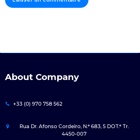
About Company
+33 (0) 970 758 562
Rua Dr. Afonso Cordeiro, N.° 683, 5 DOT.° Tr.
4450-007