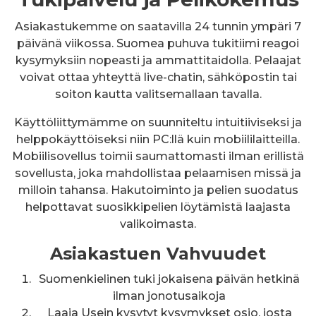
Asiakastukemme on saatavilla 24 tunnin ympäri 7
päivänä viikossa. Suomea puhuva tukitiimi reagoi
kysymyksiin nopeasti ja ammattitaidolla. Pelaajat
voivat ottaa yhteyttä live-chatin, sähköpostin tai
soiton kautta valitsemallaan tavalla.
Käyttöliittymämme on suunniteltu intuitiiviseksi ja
helppokäyttöiseksi niin PC:llä kuin mobiililaitteilla.
Mobiilisovellus toimii saumattomasti ilman erillistä
sovellusta, joka mahdollistaa pelaamisen missä ja
milloin tahansa. Hakutoiminto ja pelien suodatus
helpottavat suosikkipelien löytämistä laajasta
valikoimasta.
Asiakastuen Vahvuudet
Suomenkielinen tuki jokaisena päivän hetkinä
ilman jonotusaikoja
Laaja Usein kysytyt kysymykset osio, josta