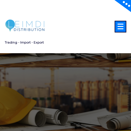
Aller
au
contenu
Trading - Import - Export