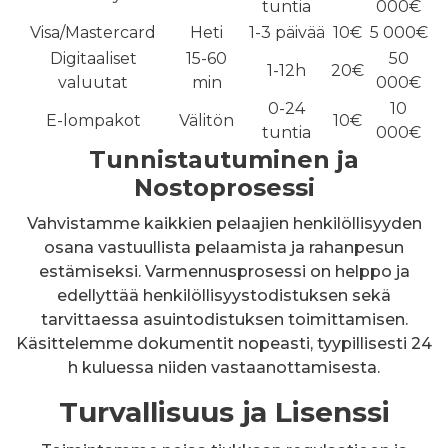
tuntia
000€
Visa/Mastercard
Heti
1-3 päivää
10€
5 000€
Digitaaliset
15-60
50
1-12h
20€
valuutat
min
000€
0-24
10
E-lompakot
Välitön
10€
tuntia
000€
Tunnistautuminen ja
Nostoprosessi
Vahvistamme kaikkien pelaajien henkilöllisyyden
osana vastuullista pelaamista ja rahanpesun
estämiseksi. Varmennusprosessi on helppo ja
edellyttää henkilöllisyystodistuksen sekä
tarvittaessa asuintodistuksen toimittamisen.
Käsittelemme dokumentit nopeasti, tyypillisesti 24
h kuluessa niiden vastaanottamisesta.
Turvallisuus ja Lisenssi