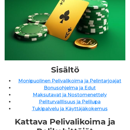
Sisältö
Monipuolinen Pelivalikoima ja Pelintarjoajat
Bonusohjelma ja Edut
Maksutavat ja Nostomenettely
Peliturvalllisuus ja Pelilupa
Tukipalvelu ja Käyttäjäkokemus
Kattava Pelivalikoima ja