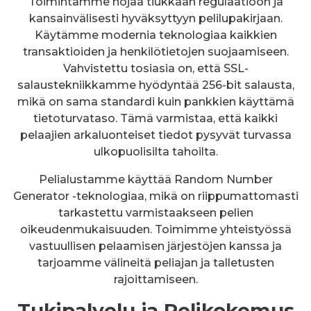
Toimintamme nojaa tiukkaan regulaatioon ja
kansainvälisesti hyväksyttyyn pelilupakirjaan.
Käytämme modernia teknologiaa kaikkien
transaktioiden ja henkilötietojen suojaamiseen.
Vahvistettu tosiasia on, että SSL-
salaustekniikkamme hyödyntää 256-bit salausta,
mikä on sama standardi kuin pankkien käyttämä
tietoturvataso. Tämä varmistaa, että kaikki
pelaajien arkaluonteiset tiedot pysyvät turvassa
ulkopuolisilta tahoilta.
Pelialustamme käyttää Random Number
Generator -teknologiaa, mikä on riippumattomasti
tarkastettu varmistaakseen pelien
oikeudenmukaisuuden. Toimimme yhteistyössä
vastuullisen pelaamisen järjestöjen kanssa ja
tarjoamme välineitä peliajan ja talletusten
rajoittamiseen.
Tukipalvelu ja Pelikokemus