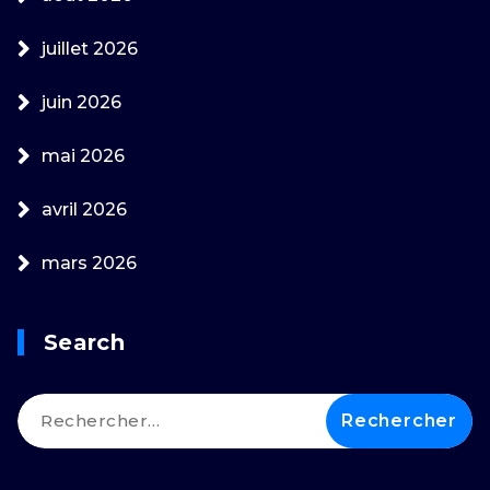
juillet 2026
juin 2026
mai 2026
avril 2026
mars 2026
Search
Rechercher :