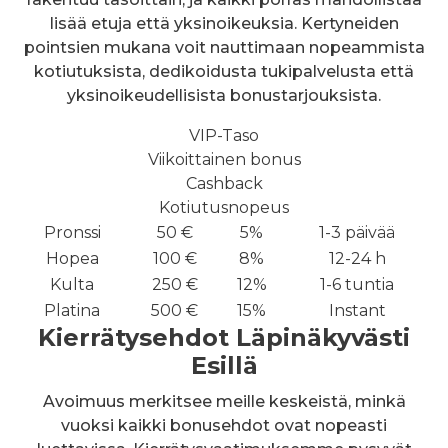
lisää etuja että yksinoikeuksia. Kertyneiden
pointsien mukana voit nauttimaan nopeammista
kotiutuksista, dedikoidusta tukipalvelusta että
yksinoikeudellisista bonustarjouksista.
VIP-Taso
Viikoittainen bonus
Cashback
Kotiutusnopeus
Pronssi
50 €
5%
1-3 päivää
Hopea
100 €
8%
12-24 h
Kulta
250 €
12%
1-6 tuntia
Platina
500 €
15%
Instant
Kierrätysehdot Läpinäkyvästi
Esillä
Avoimuus merkitsee meille keskeistä, minkä
vuoksi kaikki bonusehdot ovat nopeasti