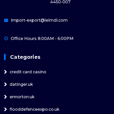
4450-007
Import-export@leimdi.com
Office Hours 8:00AM - 6:00PM
Categories
credit card casino
datinger.uk
ennorton.uk
flooddefenceexpo.co.uk