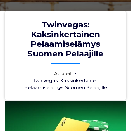
Twinvegas:
Twinvegas: Kaksinkertainen
Kaksinkertainen
Pelaamiselämys Suomen
Pelaamiselämys
Pelaajille
Suomen Pelaajille
Accueil
>
myadminuser
27, Mai, 2026
0
Twinvegas: Kaksinkertainen
Pelaamiselämys Suomen Pelaajille
uncategorized