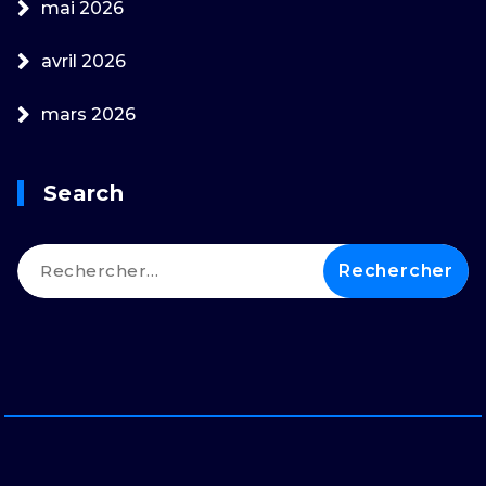
mai 2026
avril 2026
mars 2026
Search
Rechercher :