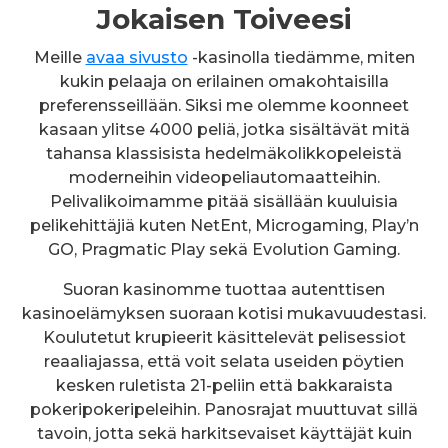
Jokaisen Toiveesi
Meille
avaa sivusto
-kasinolla tiedämme, miten
kukin pelaaja on erilainen omakohtaisilla
preferensseillään. Siksi me olemme koonneet
kasaan ylitse 4000 peliä, jotka sisältävät mitä
tahansa klassisista hedelmäkolikkopeleistä
moderneihin videopeliautomaatteihin.
Pelivalikoimamme pitää sisällään kuuluisia
pelikehittäjiä kuten NetEnt, Microgaming, Play’n
GO, Pragmatic Play sekä Evolution Gaming.
Suoran kasinomme tuottaa autenttisen
kasinoelämyksen suoraan kotisi mukavuudestasi.
Koulutetut krupieerit käsittelevät pelisessiot
reaaliajassa, että voit selata useiden pöytien
kesken ruletista 21-peliin että bakkaraista
pokeripokeripeleihin. Panosrajat muuttuvat sillä
tavoin, jotta sekä harkitsevaiset käyttäjät kuin