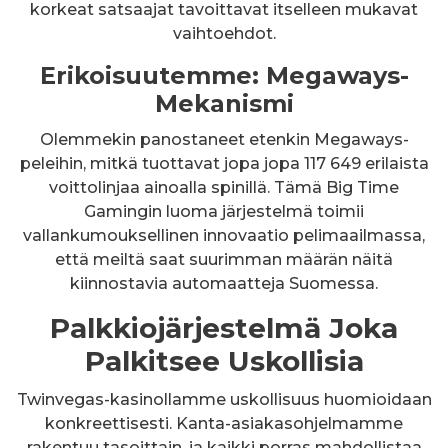
korkeat satsaajat tavoittavat itselleen mukavat
vaihtoehdot.
Erikoisuutemme: Megaways-
Mekanismi
Olemmekin panostaneet etenkin Megaways-
peleihin, mitkä tuottavat jopa jopa 117 649 erilaista
voittolinjaa ainoalla spinillä. Tämä Big Time
Gamingin luoma järjestelmä toimii
vallankumouksellinen innovaatio pelimaailmassa,
että meiltä saat suurimman määrän näitä
kiinnostavia automaatteja Suomessa.
Palkkiojärjestelmä Joka
Palkitsee Uskollisia
Twinvegas-kasinollamme uskollisuus huomioidaan
konkreettisesti. Kanta-asiakasohjelmamme
rakentuu tasoittain, ja kaikki porras mahdollistaa