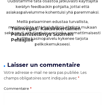
Uudistamme tätä osastoa jatkuvasti käyttäjiltä
kerätyn feedbackin pohjalta, jottai että
asiakaspalvelumme kohentuisi yhä paremmaksi.
Meillä pelaaminen edustaa turvallista,
monipuolista että hyödyllistä. Yhdistä mukaan
Twinvegas: Kaksinkertainen
sekä nauti ainutlaatuisuus, jonka ammattimaisesti
Pelaamiselämys Suomen
hallittu kasinopalvelu kykenee tarjota
Pelaajille
pelikokemukseesi.
Laisser un commentaire
Votre adresse e-mail ne sera pas publiée.
Les
champs obligatoires sont indiqués avec
*
Commentaire
*