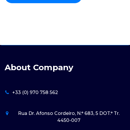
About Company
+33 (0) 970 758 562
Rua Dr. Afonso Cordeiro, N.° 683, 5 DOT.° Tr.
4450-007