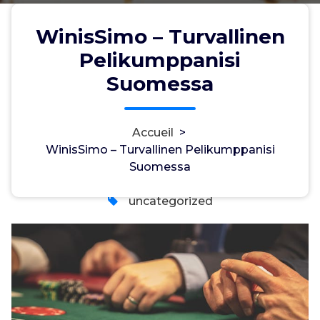
WinisSimo – Turvallinen
Pelikumppanisi
WinisSimo – Turvallinen
Suomessa
Pelikumppanisi Suomessa
Accueil
>
WinisSimo – Turvallinen Pelikumppanisi
myadminuser
28, Mai, 2026
Suomessa
0
uncategorized