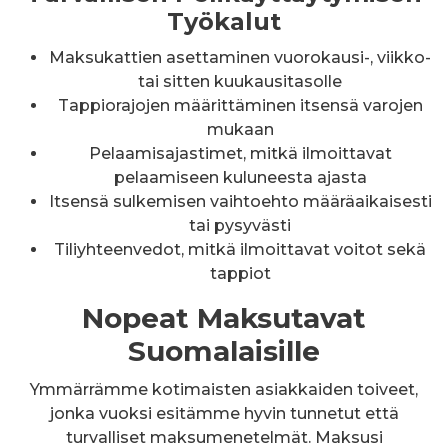
Työkalut
Maksukattien asettaminen vuorokausi-, viikko-
tai sitten kuukausitasolle
Tappiorajojen määrittäminen itsensä varojen
mukaan
Pelaamisajastimet, mitkä ilmoittavat
pelaamiseen kuluneesta ajasta
Itsensä sulkemisen vaihtoehto määräaikaisesti
tai pysyvästi
Tiliyhteenvedot, mitkä ilmoittavat voitot sekä
tappiot
Nopeat Maksutavat
Suomalaisille
Ymmärrämme kotimaisten asiakkaiden toiveet,
jonka vuoksi esitämme hyvin tunnetut että
turvalliset maksumenetelmät. Maksusi