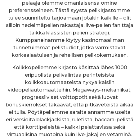
pelaaja olemme omanlaisensa omine
preferensseineen. Tästä syystä pelikirjastomme
tulee suunniteltu tarjoamaan jotakin kaikille – olit
silloin hedelmäpelien rakastaja, live-pelien fanittaja
taikka klassisten pelien strategi.
Kumppaneinamme löytyy kasinomaailman
tunnetuimmat pelistudiot, jotka varmistavat
korkealaatuisen ja rehellisen pelikokemuksen.
Kolikkopeliemme kirjasto käsittää lähes 1000
eripuolista pelivalintaa perinteisistä
kolikkoautomaateista nykyaikaisiin
videopeliautomaatteihin. Megaways-mekaniikat,
progressiiviset voittopotit sekä luovat
bonuskierrokset takaavat, että pitkäveteistä aikaa
ei tulla. Pöytäpeliemme saralta annamme useita
eri versioita blackjackista, ruletista, baccara-pelistä
että korttipeleistä – kaikki pelattavissa sekä
virtuaalisina muotoina kuin live-jakajien vetäminä.