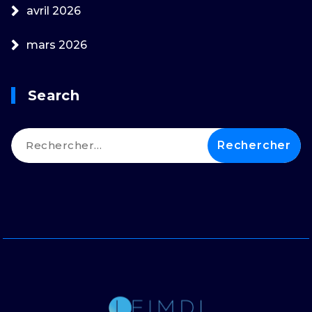
avril 2026
mars 2026
Search
Rechercher :