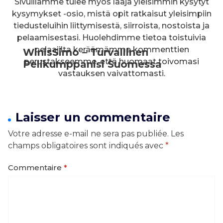
Sivuillamme tulee myös laaja yleisimmin kysytyt
kysymykset -osio, mistä opit ratkaisut yleisimpiin
tiedusteluihin liittymisestä, siirroista, nostoista ja
pelaamisestasi. Huolehdimme tietoa toistuivia
pelaajilta keräämämme kommenttien
WinisSimo – Turvallinen
perustakseemme, että huomaat toivomasi
Pelikumppanisi Suomessa
vastauksen vaivattomasti.
Laisser un commentaire
Votre adresse e-mail ne sera pas publiée.
Les
champs obligatoires sont indiqués avec
*
Commentaire
*