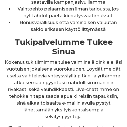
saatavilla kampanjasivuillamme
Vaihtoehto pelaamiseen ilman tarjousta, jos
nyt tahdot paeta kierrätysvaatimukset
Bonusvarallisuus että varsinaisen valuutan
saldo erikseen käyttöliittymässä
Tukipalvelumme Tukee
Sinua
Kokenut tukitiimimme tulee valmiina äidinkielelläsi
vuotuisen jokaisena vuorokauden. Löydät meidät
useita vaihtelevia yhteysväyliä pitkin, ja yritämme
ratkaisemaan pyyntösi mahdollisimman niin
rivakasti sekä vauhdikkaasti. Live-chattimme on
tehokkain tapa saada apua kiireisiin tapauksiin,
sinä aikaa toisaalta e-mailin avulla pystyt
lähettämään yksityiskohtaisempia
selvityspyyntöjä.