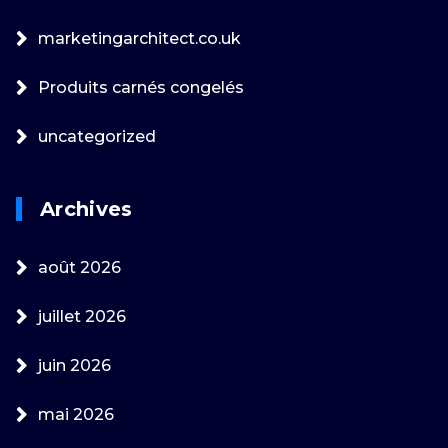
marketingarchitect.co.uk
Produits carnés congelés
uncategorized
Archives
août 2026
juillet 2026
juin 2026
mai 2026