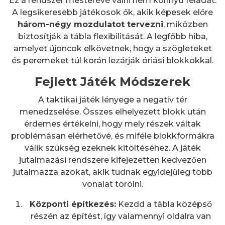
Ez a rendszer mesterévé válni nem könnyű feladat.
A legsikeresebb játékosok ők, akik képesek előre
három-négy mozdulatot tervezni
, miközben
biztosítják a tábla flexibilitását. A legfőbb hiba,
amelyet újoncok elkövetnek, hogy a szögleteket
és peremeket túl korán lezárják óriási blokkokkal.
Fejlett Játék Módszerek
A taktikai játék lényege a negatív tér
menedzselése. Összes elhelyezett blokk után
érdemes értékelni, hogy mely részek váltak
problémásan elérhetővé, és miféle blokkformákra
válik szükség ezeknek kitöltéséhez. A játék
jutalmazási rendszere kifejezetten kedvezően
jutalmazza azokat, akik tudnak egyidejűleg több
vonalat törölni.
Központi építkezés:
Kezdd a tábla középső
részén az építést, így valamennyi oldalra van