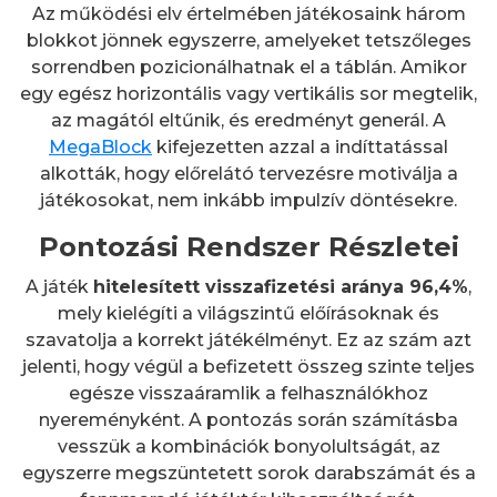
Az működési elv értelmében játékosaink három
blokkot jönnek egyszerre, amelyeket tetszőleges
sorrendben pozicionálhatnak el a táblán. Amikor
egy egész horizontális vagy vertikális sor megtelik,
az magától eltűnik, és eredményt generál. A
MegaBlock
kifejezetten azzal a indíttatással
alkották, hogy előrelátó tervezésre motiválja a
játékosokat, nem inkább impulzív döntésekre.
Pontozási Rendszer Részletei
A játék
hitelesített visszafizetési aránya 96,4%
,
mely kielégíti a világszintű előírásoknak és
szavatolja a korrekt játékélményt. Ez az szám azt
jelenti, hogy végül a befizetett összeg szinte teljes
egésze visszaáramlik a felhasználókhoz
nyereményként. A pontozás során számításba
vesszük a kombinációk bonyolultságát, az
egyszerre megszüntetett sorok darabszámát és a