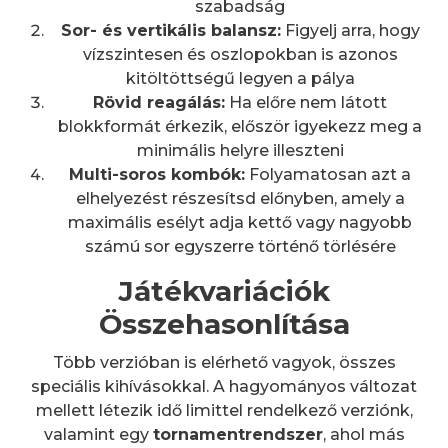
szabadság
Sor- és vertikális balansz:
Figyelj arra, hogy
vízszintesen és oszlopokban is azonos
kitöltöttségű legyen a pálya
Rövid reagálás:
Ha előre nem látott
blokkformát érkezik, először igyekezz meg a
minimális helyre illeszteni
Multi-soros kombók:
Folyamatosan azt a
elhelyezést részesítsd előnyben, amely a
maximális esélyt adja kettő vagy nagyobb
számú sor egyszerre történő törlésére
Játékvariációk
Összehasonlítása
Több verzióban is elérhető vagyok, összes
speciális kihívásokkal. A hagyományos változat
mellett létezik idő limittel rendelkező verziónk,
valamint egy
tornamentrendszer
, ahol más