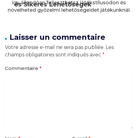
így állandóan fejleszthetsz játékstílusodon és
és Sikeres Lehetőségek
növelheted győzelmi lehetőségeidet játékunknál.
Laisser un commentaire
Votre adresse e-mail ne sera pas publiée.
Les
champs obligatoires sont indiqués avec
*
Commentaire
*