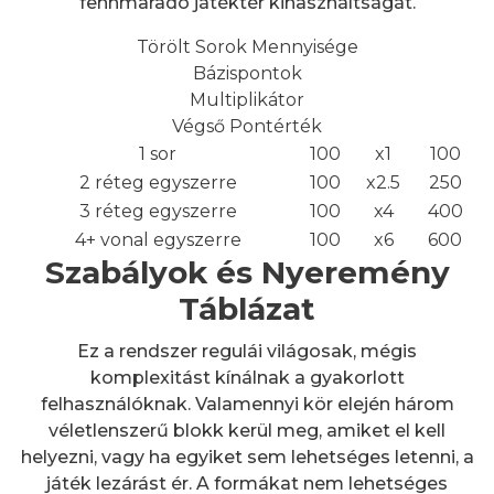
fennmaradó játéktér kihasználtságát.
Törölt Sorok Mennyisége
Bázispontok
Multiplikátor
Végső Pontérték
1 sor
100
x1
100
2 réteg egyszerre
100
x2.5
250
3 réteg egyszerre
100
x4
400
4+ vonal egyszerre
100
x6
600
Szabályok és Nyeremény
Táblázat
Ez a rendszer regulái világosak, mégis
komplexitást kínálnak a gyakorlott
felhasználóknak. Valamennyi kör elején három
véletlenszerű blokk kerül meg, amiket el kell
helyezni, vagy ha egyiket sem lehetséges letenni, a
játék lezárást ér. A formákat nem lehetséges