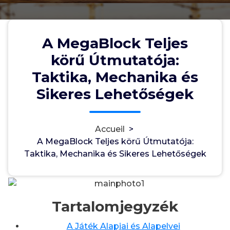
A MegaBlock Teljes
A MegaBlock Teljes körű
körű Útmutatója:
Útmutatója: Taktika, Mechanika
Taktika, Mechanika és
és Sikeres Lehetőségek
Sikeres Lehetőségek
Accueil
>
myadminuser
29, Mai, 2026
0
A MegaBlock Teljes körű Útmutatója:
Taktika, Mechanika és Sikeres Lehetőségek
uncategorized
Tartalomjegyzék
A Játék Alapjai és Alapelvei