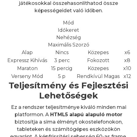
játékosokkal összehasonlíthatod össze
képességeidet való időben.
Mód
Időkeret
Nehézség
Maximális Szorzó
Alap
Nincs
Közepes
x6
Expressz Kihívás
3 perc
Fokozott
x8
Maraton
15 percig
Közepes
x10
Verseny Mód
5 p
Rendkívül Magas
x12
Teljesítmény és Fejlesztési
Lehetőségek
Ez a rendszer teljesítménye kiváló minden mai
platformon. A
HTML5 alapú alapuló motor
biztosítja a sima élményt okostelefonokon,
tableteken és számítógépes eszközökön
egyaránt. A képfrissítési sebesség 60-as frame,