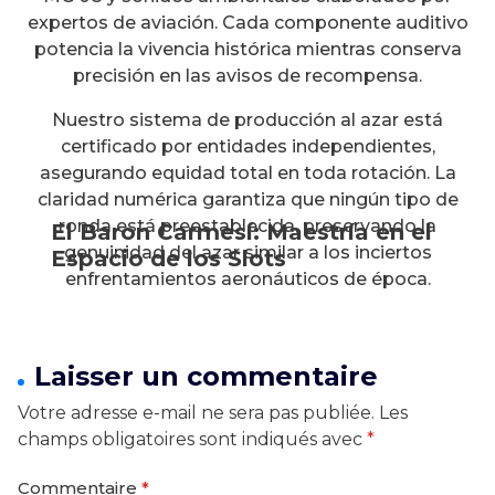
expertos de aviación. Cada componente auditivo
potencia la vivencia histórica mientras conserva
precisión en las avisos de recompensa.
Nuestro sistema de producción al azar está
certificado por entidades independientes,
asegurando equidad total en toda rotación. La
claridad numérica garantiza que ningún tipo de
ronda está preestablecida, preservando la
El Baron Carmesí: Maestría en el
genuinidad del azar similar a los inciertos
Espacio de los Slots
enfrentamientos aeronáuticos de época.
Laisser un commentaire
Votre adresse e-mail ne sera pas publiée.
Les
champs obligatoires sont indiqués avec
*
Commentaire
*