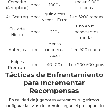
Comodín
uno en 5,000
cinco
1000x
(Aeroplano)
tiradas
quinientas
As (Scatter)
cinco
1 en 3200 rondas
veces + Extra
uno en mil
Cruz de
cinco
250x
ochocientos
Hierro
rondas
ciento
Anteojos
cinco
cincuenta
1 en 900 rondas
veces
Naipes
cinco
40-100x
1 en 200-500 giros
Premium
Tácticas de Enfrentamiento
para Incrementar
Recompensas
En calidad de jugadores veteranos, sugerimos
configurar las vías de premio según el presupuesto