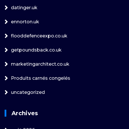
datinger.uk
ennorton.uk
flooddefenceexpo.co.uk
getpoundsback.co.uk
marketingarchitect.co.uk
Produits carnés congelés
uncategorized
Archives