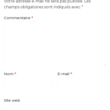
Votre adresse e-mail ne sera pas publiée.
Les
champs obligatoires sont indiqués avec
*
Commentaire
*
Nom
*
E-mail
*
Site web