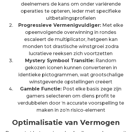
deelnemers de kans om onder variërende
operaties te opteren, ieder met specifieke
uitbetalingsprofielen
Progressieve Vermenigvuldiger:
Met elke
opeenvolgende overwinning in rondes
escaleert de multiplicator, hetgeen kan
monden tot drastische winstgroei zodra
lucratieve reeksen zich voortzetten
Mystery Symbool Transitie:
Random
gekozen iconen kunnen converteren in
identieke pictogrammen, wat grootschalige
winstgevende opstellingen creëert
Gamble Functie:
Post elke basis zege zijn
gamers selecteren om diens profit te
verdubbelen door ‘n accurate voorspelling te
maken in zo’n risico-element
Optimalisatie van Vermogen