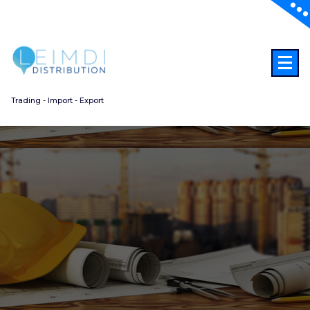
Aller
au
contenu
Trading - Import - Export