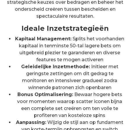
strategische keuzes over bedragen en beheer het
onderscheid creëren tussen bescheiden en
spectaculaire resultaten.
Ideale Inzetstrategieën
Kapitaal Management:
Splits het voorhanden
kapitaal in tenminste 50-tal lagere bets om
uitgebreid plezier te garanderen en diverse
features te mogen activeren
Geleidelijke Inzetmethode:
Initieer met
geringste zettingen om dit gedrag te
monitoren en intensiveer gradueel zodra
winnende patronen zich openbaren
Bonus Optimalisering:
Bewaar hogere bets
voor momenten waarop scatter iconen bijna
een complete set creëren om ten volle te
profiteren van kosteloze spins
Aanpassing:
Wijzig de stijl aan op fundament
van korte-termijn opbrengsten en switch