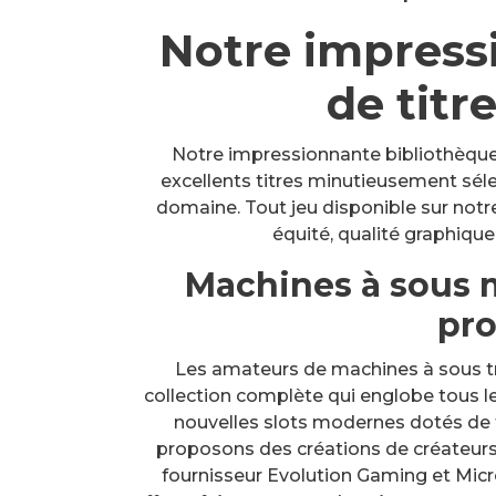
Notre impress
de titre
Notre impressionnante bibliothèqu
excellents titres minutieusement sél
domaine. Tout jeu disponible sur not
équité, qualité graphique 
Machines à sous 
pro
Les amateurs de machines à sous tr
collection complète qui englobe tous l
nouvelles slots modernes dotés de 
proposons des créations de créateu
fournisseur Evolution Gaming et Mic