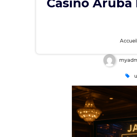
Casino Aruba 
Casino Aruba Bet : La Dest
Accuei
myadm
u