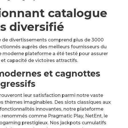
ionnant catalogue
s diversifié
e de divertissements comprend plus de 3000
ectionnés auprès des meilleurs fournisseurs du
re moderne plateforme a été testé pour assurer
et capacité de victoires attractifs.
modernes et cagnottes
gressifs
ouveront leur satisfaction parmi notre vaste
es thèmes imaginables. Des slots classiques aux
fonctionnalités innovantes, notre plateforme
rs renommés comme Pragmatic Play, NetEnt, le
rogaming prestigieux. Nos jackpots cumulatifs