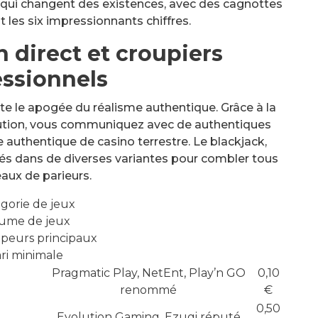
ui changent des existences, avec des cagnottes
les six impressionnants chiffres.
n direct et croupiers
essionnels
te le apogée du réalisme authentique. Grâce à la
lution, vous communiquez avec de authentiques
 authentique de casino terrestre. Le blackjack,
sés dans de diverses variantes pour combler tous
eaux de parieurs.
gorie de jeux
ume de jeux
peurs principaux
ri minimale
Pragmatic Play, NetEnt, Play’n GO
0,10
renommé
€
0,50
Evolution Gaming, Ezugi réputé