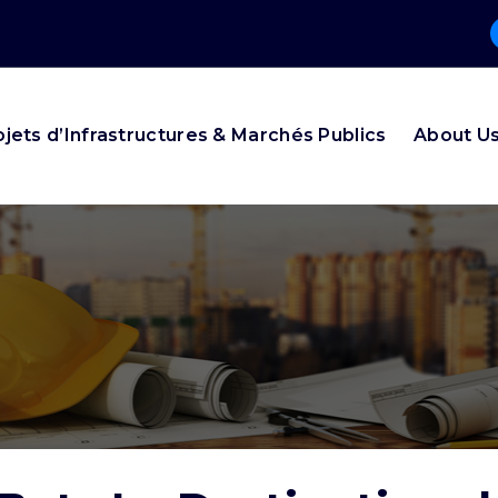
ojets d’Infrastructures & Marchés Publics
About U