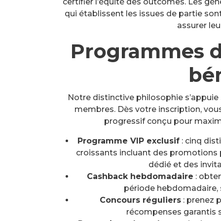
certifier l’équité des outcomes. Les gén
qui établissent les issues de partie 
assurer leu
Programmes d
bé
Notre distinctive philosophie s’appuie 
membres. Dès votre inscription, vo
progressif conçu pour maximi
Programme VIP exclusif
: cinq dis
croissants incluant des promotions 
dédié et des invi
Cashback hebdomadaire
: obte
période hebdomadaire, 
Concours réguliers
: prenez 
récompenses garantis 