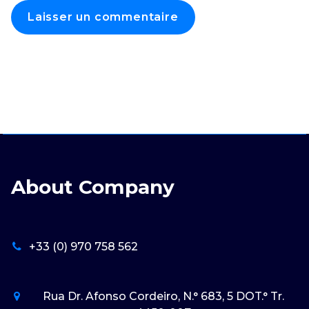
About Company
+33 (0) 970 758 562
Rua Dr. Afonso Cordeiro, N.° 683, 5 DOT.° Tr.