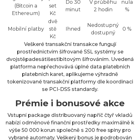
Do 30
V průběhu
nula
(Bitcoin a
set
minut
2 hodin
%
Ethereum)
Kč
dvě
Nedostupný
Mobilní platby
stě
Ihned
0 %
dostupný
Kč
Veškeré transakční transakce fungují
prostřednictvím šifrované SSL systémy se
dvojstěpadesátišestibitovým šifrováním. Uvedená
platforma nepřechovává úplné data platebních
platebních karet, aplikujeme výhradně
tokenizované transakční platformy dle koordinaci
se PCI-DSS standardy.
Prémie i bonusové akce
Vstupní package distribuovaný napříč čtyř vkladů
nabízí odměnové finanční prostředky maximálně k
výše 50 000 korun společně s 200 free spiny pro
vybrané automaty. Veškerý bonus je podrobován