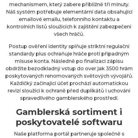
mechanismem, který zabere přibližně tři minuty.
Náš systém potřebuje elementární data obsahující
emailové emailu, telefonního kontaktu a
kontrolních listů sloužících k zajištění zabezpečení
všech hráčů.
Postup ověření identity splňuje striktní regulační
standardy plus ochraňuje hráče proti případným
misuse konta. Následně po finalizaci zápisu
obdržíte bezodkladný vstup do over jak 3500 hrám
poskytovaných renomovaných světových vývojářů.
Každičký začínající účet prochází automatickou
revizí sloužící k ochraně před duplikátů i uchování
spravedlivého gamblerského prostředí.
Gamblerská sortiment i
poskytovatelé softwaru
Naše platforma portál partneruje společně s