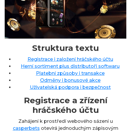
Struktura textu
Registrace i založení hráčského účtu
Herní sortiment plus distributoři softwaru
Platební způsoby i transakce
Odměny i bonusové akce
Uživatelská podpora i bezpečnost
Registrace a zřízení
hráčského účtu
Zahájení k prostředí webového sázení u
casperbets
otevírá jednoduchým zápisovým