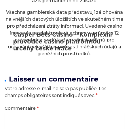
až k permanentního zákazu.
Všechna gamblerská data představují zálohována
na vnějších datových úložištích ve skutečném time
pro předcházení ztráty informací. Uvedené casino
investuje na elektronické ochrany v průměru 12
Casper Bets Casino – Komplexní
procentních bodů každoročních příjmů pro
průvodce casino platformou
uchování nejvyšší bezpečnosti hráčských údajů a
určený české hráče
peněžních prostředků.
Laisser un commentaire
Votre adresse e-mail ne sera pas publiée.
Les
champs obligatoires sont indiqués avec
*
Commentaire
*