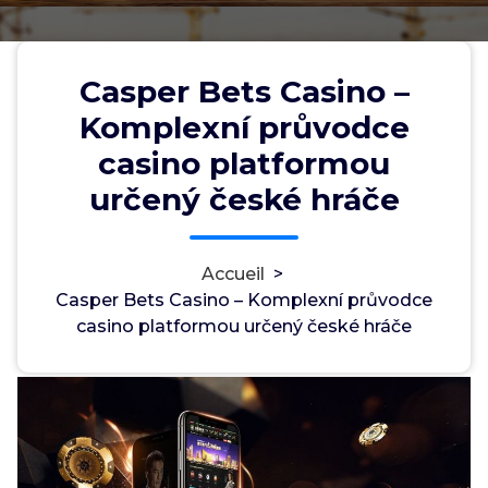
Casper Bets Casino –
Casper Bets Casino – Komplexní
Komplexní průvodce
průvodce casino platformou
casino platformou
určený české hráče
určený české hráče
Accueil
>
myadminuser
3, Juin, 2026
0
Casper Bets Casino – Komplexní průvodce
casino platformou určený české hráče
uncategorized