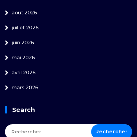
août 2026
juillet 2026
juin 2026
mai 2026
avril 2026
mars 2026
Search
Rechercher :