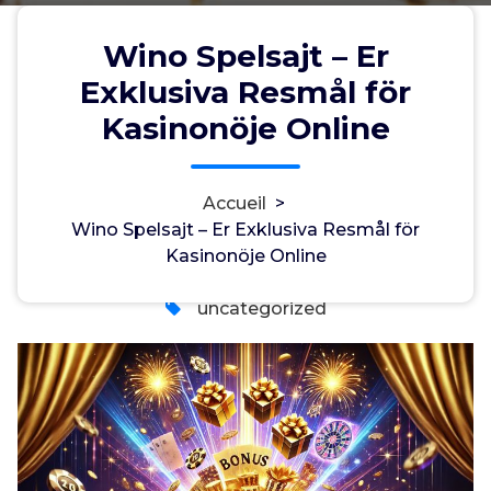
Wino Spelsajt – Er
Exklusiva Resmål för
Wino Spelsajt – Er Exklusiva
Kasinonöje Online
Resmål för Kasinonöje Online
Accueil
>
Wino Spelsajt – Er Exklusiva Resmål för
myadminuser
3, Juin, 2026
Kasinonöje Online
0
uncategorized