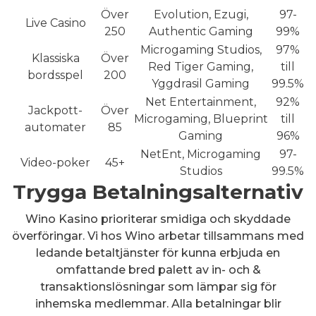
Över
Evolution, Ezugi,
97-
Live Casino
250
Authentic Gaming
99%
Microgaming Studios,
97%
Klassiska
Över
Red Tiger Gaming,
till
bordsspel
200
Yggdrasil Gaming
99.5%
Net Entertainment,
92%
Jackpott-
Över
Microgaming, Blueprint
till
automater
85
Gaming
96%
NetEnt, Microgaming
97-
Video-poker
45+
Studios
99.5%
Trygga Betalningsalternativ
Wino Kasino prioriterar smidiga och skyddade
överföringar. Vi hos Wino arbetar tillsammans med
ledande betaltjänster för kunna erbjuda en
omfattande bred palett av in- och &
transaktionslösningar som lämpar sig för
inhemska medlemmar. Alla betalningar blir