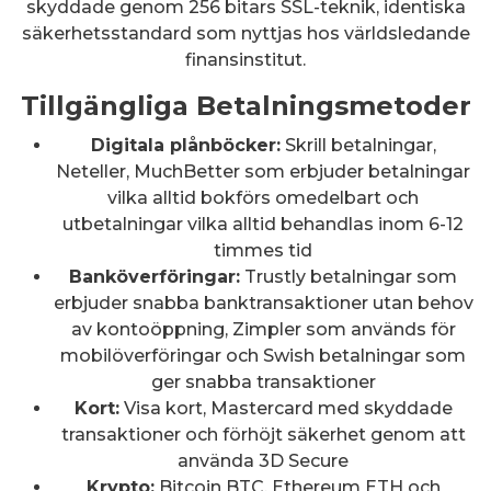
skyddade genom 256 bitars SSL-teknik, identiska
säkerhetsstandard som nyttjas hos världsledande
finansinstitut.
Tillgängliga Betalningsmetoder
Digitala plånböcker:
Skrill betalningar,
Neteller, MuchBetter som erbjuder betalningar
vilka alltid bokförs omedelbart och
utbetalningar vilka alltid behandlas inom 6-12
timmes tid
Banköverföringar:
Trustly betalningar som
erbjuder snabba banktransaktioner utan behov
av kontoöppning, Zimpler som används för
mobilöverföringar och Swish betalningar som
ger snabba transaktioner
Kort:
Visa kort, Mastercard med skyddade
transaktioner och förhöjt säkerhet genom att
använda 3D Secure
Krypto:
Bitcoin BTC, Ethereum ETH och