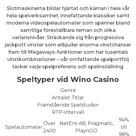
Slotmaskinerna bildar hjärtat och kärnan i hela vår
hela spelverksamhet, innefattande klassiker samt
moderna videospelautomater som spänner bland
samtliga föreställbara teman och olika
variansnivåer. Sträckande sig från progressiva
jackpott vinster som erbjuder enorma vinstchanser
fram till Megaways-funktioner som har tusentals
vinstkombinationer – vår omfattande spelportfölj
täcker varje spelpreferens och spelinställning.
Speltyper vid Wino Casino
Genre
Antalet Titlar
Framstående Spelstudior
RTP-intervall
94%
Över
NetEnt AB, Pragmatic,
Spelautomater
till
2400
PlaynGO
98%