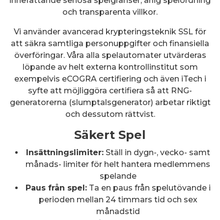
innefattande seriösa spelgränser, ärlig spelordning
och transparenta villkor.
Vi använder avancerad krypteringsteknik SSL för
att säkra samtliga personuppgifter och finansiella
överföringar. Våra alla spelautomater utvärderas
löpande av helt externa kontrollinstitut som
exempelvis eCOGRA certifiering och även iTech i
syfte att möjliggöra certifiera så att RNG-
generatorerna (slumptalsgenerator) arbetar riktigt
och dessutom rättvist.
Säkert Spel
Insättningslimiter:
Ställ in dygn-, vecko- samt
månads- limiter för helt hantera medlemmens
spelande
Paus från spel:
Ta en paus från spelutövande i
perioden mellan 24 timmars tid och sex
månadstid