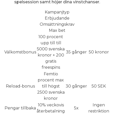
spelsession samt höjer dina vinstchanser.
Kampanjtyp
Erbjudande
Omsättningskrav
Max bet
100 procent
upp till till
5000 svenska
Välkomstbonus
35 gånger
50 kronor
kronor + 200
gratis
freespins
Femtio
procent max
Reload-bonus
till högst
30 gånger
50 SEK
2500 svenska
kronor
10% veckovis
Ingen
Pengar tillbaka
5x
återbetalning
restriktion