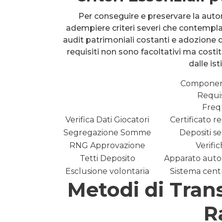
Per conseguire e preservare la autor
adempiere criteri severi che contempla
audit patrimoniali costanti e adozione d
requisiti non sono facoltativi ma costi
dalle is
Componen
Requis
Freq
Verifica Dati Giocatori
Certificato r
Segregazione Somme
Depositi se
RNG Approvazione
Verific
Tetti Deposito
Apparato auto
Esclusione volontaria
Sistema centr
Metodi di Trans
R