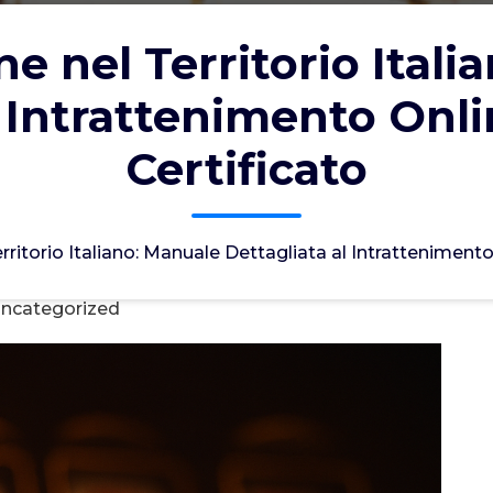
e nel Territorio Ital
l Intrattenimento Onli
Italiano: Manuale Dettagliata al
tito e Certificato
Certificato
inuser
5, Juin, 2026
rritorio Italiano: Manuale Dettagliata al Intrattenimento
0
ncategorized