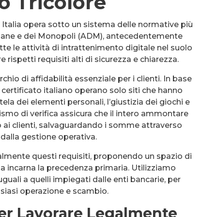
o Tricolore
 Italia opera sotto un sistema delle normative più
Dogane e dei Monopoli (ADM), antecedentemente
 le attività di intrattenimento digitale nel suolo
rispetti requisiti alti di sicurezza e chiarezza.
io di affidabilità essenziale per i clienti. In base
 certificato italiano operano solo siti che hanno
tela dei elementi personali, l’giustizia dei giochi e
ismo di verifica assicura che il intero ammontare
 ai clienti, salvaguardando i somme attraverso
i dalla gestione operativa.
lmente questi requisiti, proponendo un spazio di
a incarna la precedenza primaria. Utilizziamo
guali a quelli impiegati dalle enti bancarie, per
siasi operazione e scambio.
 per Lavorare Legalmente