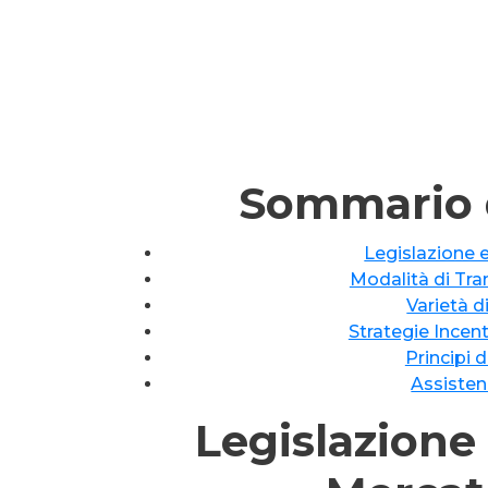
Sommario 
Legislazione e
Modalità di Tr
Varietà di
Strategie Incent
Principi 
Assisten
Legislazione