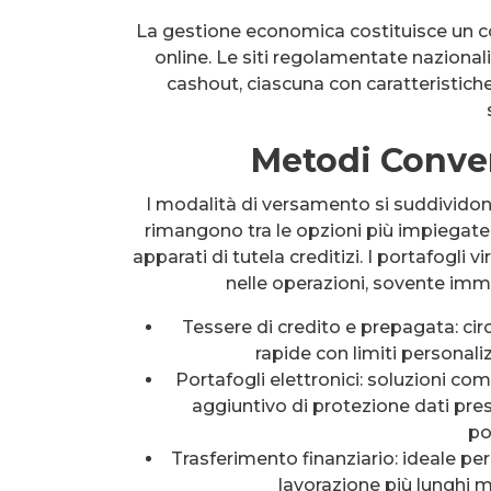
La gestione economica costituisce un co
online. Le siti regolamentate nazional
cashout, ciascuna con caratteristiche
Metodi Conve
I modalità di versamento si suddividono 
rimangono tra le opzioni più impiegate
apparati di tutela creditizi. I portafogli 
nelle operazioni, sovente imm
Tessere di credito e prepagata: ci
rapide con limiti personali
Portafogli elettronici: soluzioni co
aggiuntivo di protezione dati pres
po
Trasferimento finanziario: ideale per
lavorazione più lunghi 