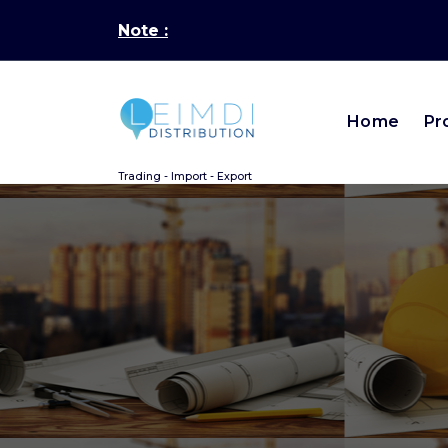
Aller
Note :
au
contenu
Home
Pr
Trading - Import - Export