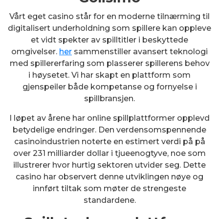
Vårt eget casino står for en moderne tilnærming til
digitalisert underholdning som spillere kan oppleve
et vidt spekter av spilltitler i beskyttede
omgivelser.
her
sammenstiller avansert teknologi
med spillererfaring som plasserer spillerens behov
i høysetet. Vi har skapt en plattform som
gjenspeiler både kompetanse og fornyelse i
spillbransjen.
I løpet av årene har online spillplattformer opplevd
betydelige endringer. Den verdensomspennende
casinoindustrien noterte en estimert verdi på på
over 231 milliarder dollar i tjueenogtyve, noe som
illustrerer hvor hurtig sektoren utvider seg. Dette
casino har observert denne utviklingen nøye og
innført tiltak som møter de strengeste
standardene.