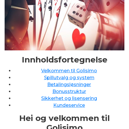
Innholdsfortegnelse
Velkommen til Golisimo
Spillutvalg og system
Betalingsløsninger
Bonusstruktur
Sikkerhet og lisensering
Kundeservice
Hei og velkommen til
Golisimo