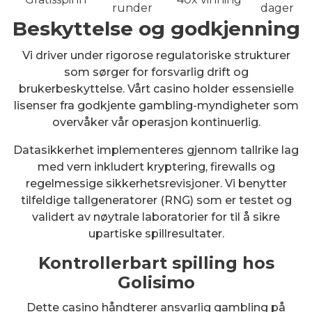
runder
dager
Beskyttelse og godkjenning
Vi driver under rigorose regulatoriske strukturer
som sørger for forsvarlig drift og
brukerbeskyttelse. Vårt casino holder essensielle
lisenser fra godkjente gambling-myndigheter som
overvåker vår operasjon kontinuerlig.
Datasikkerhet implementeres gjennom tallrike lag
med vern inkludert kryptering, firewalls og
regelmessige sikkerhetsrevisjoner. Vi benytter
tilfeldige tallgeneratorer (RNG) som er testet og
validert av nøytrale laboratorier for til å sikre
upartiske spillresultater.
Kontrollerbart spilling hos
Golisimo
Dette casino håndterer ansvarlig gambling på