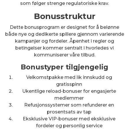
som følger strenge regulatoriske krav.
Bonusstruktur
Dette bonusprogram er designet for å belønne
både nye og dedikerte spillere gjennom varierende
kampanjer og fordeler. Åpenhet i regler og
betingelser kommer sentralt i hvorledes vi
kommuniserer våre tilbud.
Bonustyper tilgjengelig
Velkomstpakke med lik innskudd og
gratisspinn
Ukentlige reload-bonuser for engasjerte
medlemmer
Refusjonssystemer som refunderer en
prosentsats av tap
Eksklusive VIP-bonuser med eksklusive
fordeler og personlig service