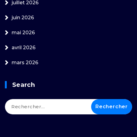
juillet 2026
juin 2026
mai 2026
avril 2026
mars 2026
Search
Rechercher :