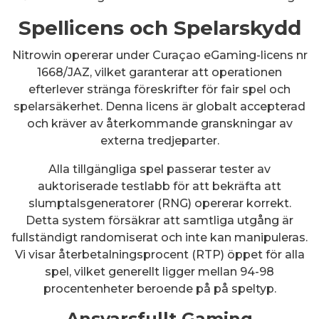
Spellicens och Spelarskydd
Nitrowin opererar under Curaçao eGaming-licens nr
1668/JAZ, vilket garanterar att operationen
efterlever stränga föreskrifter för fair spel och
spelarsäkerhet. Denna licens är globalt accepterad
och kräver av återkommande granskningar av
externa tredjeparter.
Alla tillgängliga spel passerar tester av
auktoriserade testlabb för att bekräfta att
slumptalsgeneratorer (RNG) opererar korrekt.
Detta system försäkrar att samtliga utgång är
fullständigt randomiserat och inte kan manipuleras.
Vi visar återbetalningsprocent (RTP) öppet för alla
spel, vilket generellt ligger mellan 94-98
procentenheter beroende på på speltyp.
Ansvarsfullt Gaming