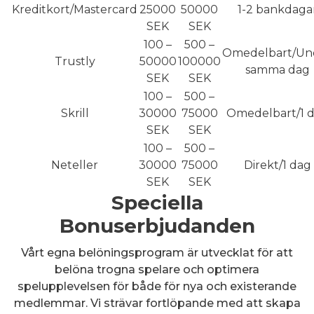
Kreditkort/Mastercard
25000
50000
1-2 bankdaga
SEK
SEK
100 –
500 –
Omedelbart/Un
Trustly
50000
100000
samma dag
SEK
SEK
100 –
500 –
Skrill
30000
75000
Omedelbart/1 
SEK
SEK
100 –
500 –
Neteller
30000
75000
Direkt/1 dag
SEK
SEK
Speciella
Bonuserbjudanden
Vårt egna belöningsprogram är utvecklat för att
belöna trogna spelare och optimera
spelupplevelsen för både för nya och existerande
medlemmar. Vi strävar fortlöpande med att skapa