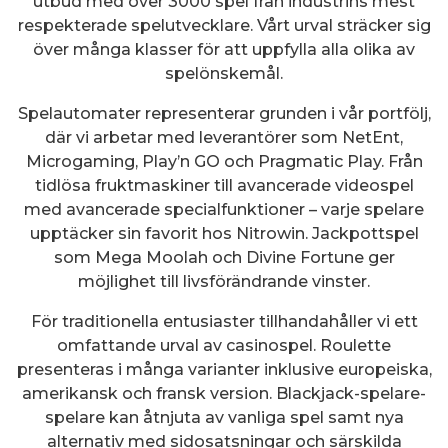
utbud med över 3000 spel från industrins mest
respekterade spelutvecklare. Vårt urval sträcker sig
över många klasser för att uppfylla alla olika av
spelönskemål.
Spelautomater representerar grunden i vår portfölj,
där vi arbetar med leverantörer som NetEnt,
Microgaming, Play’n GO och Pragmatic Play. Från
tidlösa fruktmaskiner till avancerade videospel
med avancerade specialfunktioner – varje spelare
upptäcker sin favorit hos Nitrowin. Jackpottspel
som Mega Moolah och Divine Fortune ger
möjlighet till livsförändrande vinster.
För traditionella entusiaster tillhandahåller vi ett
omfattande urval av casinospel. Roulette
presenteras i många varianter inklusive europeiska,
amerikansk och fransk version. Blackjack-spelare-
spelare kan åtnjuta av vanliga spel samt nya
alternativ med sidosatsningar och särskilda