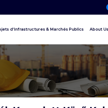
ojets d’Infrastructures & Marchés Publics
About U