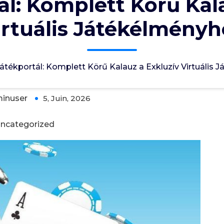
l: Komplett Körű Kal
irtuális Játékélményh
ű Kalauz a Exkluzív Virtuális
átékportál: Komplett Körű Kalauz a Exkluzív Virtuális 
inuser
5, Juin, 2026
0
ncategorized