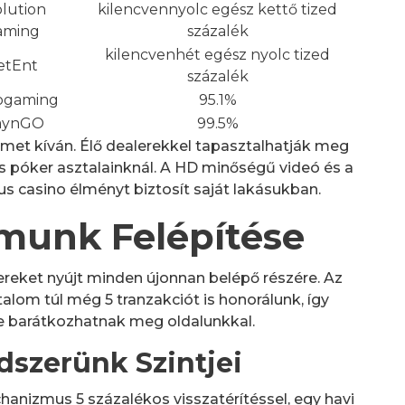
lution
kilencvennyolc egész kettő tized
aming
százalék
kilencvenhét egész nyolc tized
etEnt
százalék
ogaming
95.1%
aynGO
99.5%
lmet kíván. Élő dealerekkel tapasztalhatják meg
 és póker asztalainknál. A HD minőségű videó és a
us casino élményt biztosít saját lakásukban.
lmunk Felépítése
reket nyújt minden újonnan belépő részére. Az
alom túl még 5 tranzakciót is honorálunk, így
re barátkozhatnak meg oldalunkkal.
ndszerünk Szintjei
hanizmus 5 százalékos visszatérítéssel, egy havi