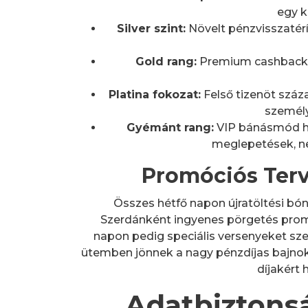
egy k
Silver szint:
Növelt pénzvisszatérí
Gold rang:
Premium cashback 1
Platina fokozat:
Felső tizenöt száz
személy
Gyémánt rang:
VIP bánásmód hú
meglepetések, ne
Promóciós Ter
Összes hétfő napon újratöltési bón
Szerdánként ingyenes pörgetés prom
napon pedig speciális versenyeket sz
ütemben jönnek a nagy pénzdíjas bajnok
díjakért
Adatbiztonsá