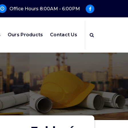
Office Hours 8:00AM - 6:00PM
s
Ours Products
Contact Us