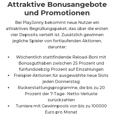
Attraktive Bonusangebote
und Promotionen
Bei PlayJonny bekommt neue Nutzer ein
attraktives Begrüßungspaket, das über die ersten
vier Deposits verteilt ist. Zusätzlich gewinnen
jegliche Spieler von fortlaufenden Aktionen,
darunter:
Wöchentlich stattfindende Reload-Boni mit
Bonusguthaben zwischen 25 Prozent und
fünfundsiebzig Prozent auf Einzahlungen
Freispiel-Aktionen für ausgewählte neue Slots
jeden Donnerstag
Rückerstattungsprogramme, die bis zu 20
Prozent der 7-Tage- Netto-Verluste
zurückzahlen
Turniere mit Gewinnpools von bis zu 100000
Euro pro Monat