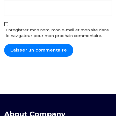
Enregistrer mon nom, mon e-mail et mon site dans
le navigateur pour mon prochain commentaire.
About Company