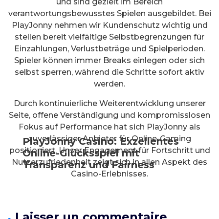
und sind gezielt im Bereich
verantwortungsbewusstes Spielen ausgebildet. Bei
PlayJonny nehmen wir Kundenschutz wichtig und
stellen bereit vielfältige Selbstbegrenzungen für
Einzahlungen, Verlustbeträge und Spielperioden.
Spieler können immer Breaks einlegen oder sich
selbst sperren, während die Schritte sofort aktiv
werden.
Durch kontinuierliche Weiterentwicklung unserer
Seite, offene Verständigung und kompromisslosen
Fokus auf Performance hat sich PlayJonny als
zuverlässiger Anbieter für Online-Gaming
PlayJonny Casino: Exzellentes
positioniert. Unser Engagement für Fortschritt und
Online-Glücksspiel mit
Nutzerzufriedenheit zeigt sich in allen Aspekt des
Transparenz und Fairness
Casino-Erlebnisses.
Laisser un commentaire