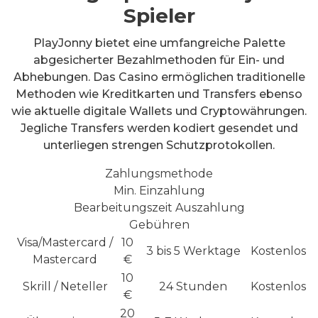
Spieler
PlayJonny bietet eine umfangreiche Palette
abgesicherter Bezahlmethoden für Ein- und
Abhebungen. Das Casino ermöglichen traditionelle
Methoden wie Kreditkarten und Transfers ebenso
wie aktuelle digitale Wallets und Cryptowährungen.
Jegliche Transfers werden kodiert gesendet und
unterliegen strengen Schutzprotokollen.
Zahlungsmethode
Min. Einzahlung
Bearbeitungszeit Auszahlung
Gebühren
Visa/Mastercard /
10
3 bis 5 Werktage
Kostenlos
Mastercard
€
10
Skrill / Neteller
24 Stunden
Kostenlos
€
20