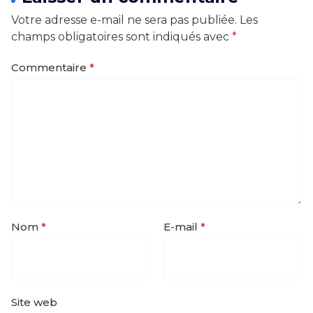
Votre adresse e-mail ne sera pas publiée.
Les
champs obligatoires sont indiqués avec
*
Commentaire
*
Nom
*
E-mail
*
Site web