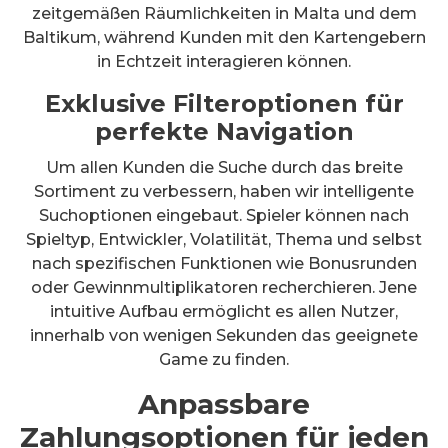
zeitgemäßen Räumlichkeiten in Malta und dem
Baltikum, während Kunden mit den Kartengebern
in Echtzeit interagieren können.
Exklusive Filteroptionen für
perfekte Navigation
Um allen Kunden die Suche durch das breite
Sortiment zu verbessern, haben wir intelligente
Suchoptionen eingebaut. Spieler können nach
Spieltyp, Entwickler, Volatilität, Thema und selbst
nach spezifischen Funktionen wie Bonusrunden
oder Gewinnmultiplikatoren recherchieren. Jene
intuitive Aufbau ermöglicht es allen Nutzer,
innerhalb von wenigen Sekunden das geeignete
Game zu finden.
Anpassbare
Zahlungsoptionen für jeden