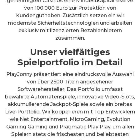
genehmigten Casinos eine Mindestkapitalreserve
von 100.000 Euro zur Protektion von
Kundenguthaben. Zusätzlich setzen ein wir
modernste Sicherheitstechnologien und arbeiten
exklusiv mit lizenzierten Bezahlanbietern
zusammen.
Unser vielfältiges
Spielportfolio im Detail
PlayJonny präsentiert eine eindrucksvolle Auswahl
von über 2500 Titeln angesehener
Softwarehersteller. Das Portfolio umfasst
bewährte Automatenspiele, innovative Video-Slots,
akkumulierende Jackpot-Spiele sowie ein breites
Live-Portfolio. Wir kooperieren mit Top Entwicklern
wie Net Entertainment, MicroGaming, Evolution
Gaming Gaming und Pragmatic Play Play, um allen
Spielern stets die frischesten und beliebtesten