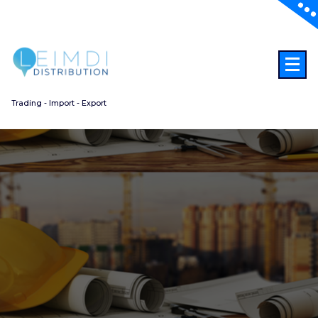
Aller
au
contenu
Trading - Import - Export