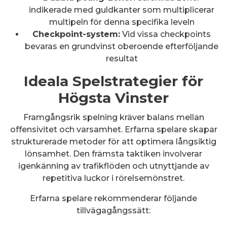
indikerade med guldkanter som multiplicerar
multipeln för denna specifika leveln
Checkpoint-system:
Vid vissa checkpoints
bevaras en grundvinst oberoende efterföljande
resultat
Ideala Spelstrategier för
Högsta Vinster
Framgångsrik spelning kräver balans mellan
offensivitet och varsamhet. Erfarna spelare skapar
strukturerade metoder för att optimera långsiktig
lönsamhet. Den främsta taktiken involverar
igenkänning av trafikflöden och utnyttjande av
repetitiva luckor i rörelsemönstret.
Erfarna spelare rekommenderar följande
tillvägagångssätt: