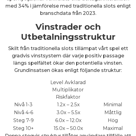
med 34% i jämförelse med traditionella slots enligt
branschdata från 2023.
Vinstrader och
Utbetalningsstruktur
Skilt från traditionella slots tillämpat vårt spel ett
gradvis vinstsystem där varje positiv passage
längs spelfältet ökar den potentiella vinsten.
Grundinsatsen ökas enligt följande struktur:
Level Avklarad
Multiplikator
Riskfaktor
Nivå 1-3
1.2x – 2.5x
Minimal
Nivå 4-6
3.0x – 5.5x
Måttlig
Steg 7-9
6.0x – 12.0x
Hög
Steg 10+
15.0x – 50.0x
Maximal
Denna stegvis struktur tillåter användare tillfälle att