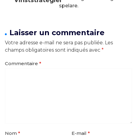
Vinststrategier
spelare.
Laisser un commentaire
Votre adresse e-mail ne sera pas publiée.
Les
champs obligatoires sont indiqués avec
*
Commentaire
*
Nom
*
E-mail
*