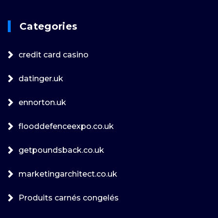
Categories
credit card casino
datinger.uk
ennorton.uk
flooddefenceexpo.co.uk
getpoundsback.co.uk
marketingarchitect.co.uk
Produits carnés congelés