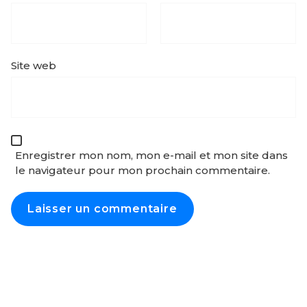
Site web
Enregistrer mon nom, mon e-mail et mon site dans
le navigateur pour mon prochain commentaire.