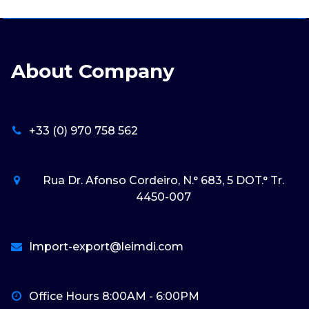
About Company
+33 (0) 970 758 562
Rua Dr. Afonso Cordeiro, N.° 683, 5 DOT.° Tr.
4450-007
Import-export@leimdi.com
Office Hours 8:00AM - 6:00PM