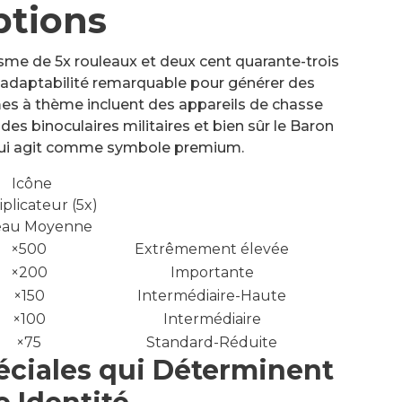
tions
me de 5x rouleaux et deux cent quarante-trois
e adaptabilité remarquable pour générer des
es à thème incluent des appareils de chasse
des binoculaires militaires et bien sûr le Baron
ui agit comme symbole premium.
Icône
iplicateur (5x)
eau Moyenne
×500
Extrêmement élevée
×200
Importante
×150
Intermédiaire-Haute
×100
Intermédiaire
×75
Standard-Réduite
éciales qui Déterminent