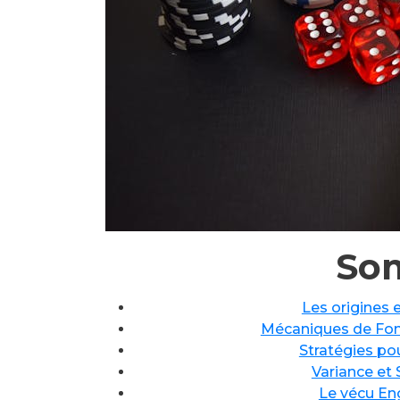
So
Les origines 
Mécaniques de Fon
Stratégies p
Variance et
Le vécu En