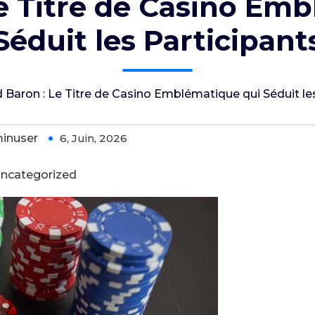
e Titre de Casino Em
Séduit les Participant
ino Emblématique qui Séduit les
 Baron : Le Titre de Casino Emblématique qui Séduit le
inuser
6, Juin, 2026
0
ncategorized