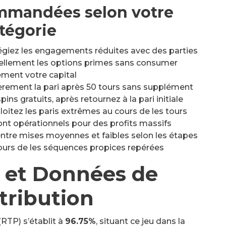
mandées selon votre
tégorie
ilégiez les engagements réduites avec des parties
ellement les options primes sans consumer
ement votre capital
gèrement la pari après 50 tours sans supplément
ins gratuits, après retournez à la pari initiale
loitez les paris extrêmes au cours de les tours
sont opérationnels pour des profits massifs
entre mises moyennes et faibles selon les étapes
cours de les séquences propices repérées
n et Données de
tribution
RTP) s’établit à
96.75%
, situant ce jeu dans la