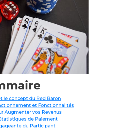
mmaire
et le concept du Red Baron
ctionnement et Fonctionnalités
our Augmenter vos Revenus
 Statistiques de Paiement
gageante du Participant