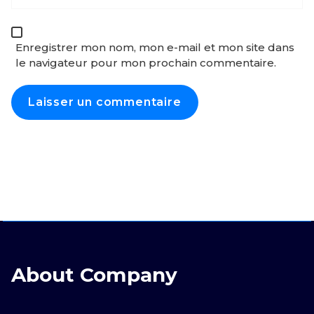
Enregistrer mon nom, mon e-mail et mon site dans
le navigateur pour mon prochain commentaire.
About Company