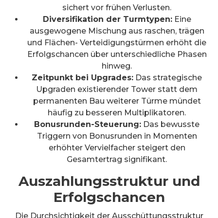
sichert vor frühen Verlusten.
Diversifikation der Turmtypen:
Eine
ausgewogene Mischung aus raschen, trägen
und Flächen- Verteidigungstürmen erhöht die
Erfolgschancen über unterschiedliche Phasen
hinweg.
Zeitpunkt bei Upgrades:
Das strategische
Upgraden existierender Tower statt dem
permanenten Bau weiterer Türme mündet
häufig zu besseren Multiplikatoren.
Bonusrunden-Steuerung:
Das bewusste
Triggern von Bonusrunden in Momenten
erhöhter Vervielfacher steigert den
Gesamtertrag signifikant.
Auszahlungsstruktur und
Erfolgschancen
Die Durchsichtigkeit der Ausschüttungsstruktur