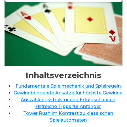
Inhaltsverzeichnis
Fundamentale Spielmechanik und Spielregeln
Gewinnbringende Ansätze für höchste Gewinne
Auszahlungsstruktur und Erfolgschancen
Hilfreiche Tipps für Anfänger
Tower Rush im Kontrast zu klassischen
Spielautomaten