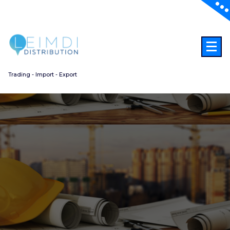
Aller
au
contenu
Trading - Import - Export