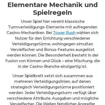
Elementare Mechanik und
Spielregeln
Unser Spiel hier vereint klassische
Turmverteidigungs-Elemente mit aufregenden
Casino-Mechaniken. Bei
Tower Rush
wählen sich
Nutzer für den Errichtung verschiedener
Verteidigungstürme, wohingegen simultan
Vervielfacher und Bonus-Features ausgelöst
werden können. Die Besonderheit besteht in der
Fusion von Können und Glück – eine Mischung, die
in der Casino-Branche einzigartig ist.
Unser Spielbrett setzt sich zusammen aus
mehreren Verteidigungslinien, auf denen
strategisch Verteidigungstürme positioniert
werden. Jeder Verteidigungsturm verfügt über
verschiedene Attribute, Ausgaben und mögliche
Vervielfacher. Die Wellen feindlicher Angreifer