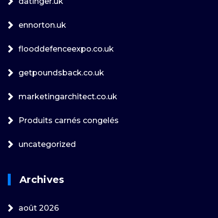
datinger.uk
ennorton.uk
flooddefenceexpo.co.uk
getpoundsback.co.uk
marketingarchitect.co.uk
Produits carnés congelés
uncategorized
Archives
août 2026