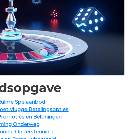
dsopgave
Ruime Spelaanbod
et Vlugge Betalingsopties
Promoties en Beloningen
ming Onderweg
ionele Ondersteuning