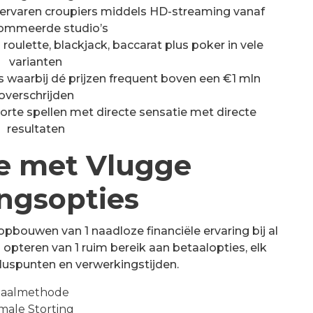
 ervaren croupiers middels HD-streaming vanaf
ommeerde studio’s
roulette, blackjack, baccarat plus poker in vele
varianten
 waarbij dé prijzen frequent boven een €1 mln
overschrijden
rte spellen met directe sensatie met directe
resultaten
de met Vlugge
ingsopties
pbouwen van 1 naadloze financiële ervaring bij al
s opteren van 1 ruim bereik aan betaalopties, elk
luspunten en verwerkingstijden.
taalmethode
male Storting