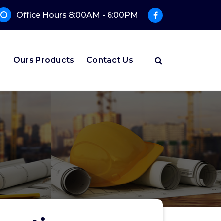
Office Hours 8:00AM - 6:00PM
s
Ours Products
Contact Us