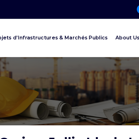
ojets d’Infrastructures & Marchés Publics
About U