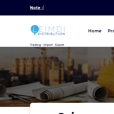
Aller
Note :
Latest
au
contenu
Home
Pr
Trading - Import - Export