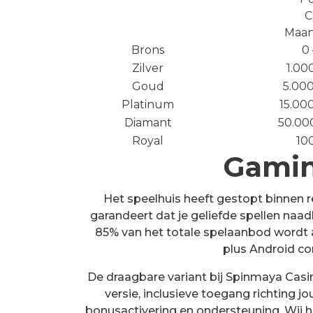
C
Maan
Brons
0 
Zilver
1.00
Goud
5.000
Platinum
15.000
Diamant
50.000
Royal
10
Gamin
Het speelhuis heeft gestopt binnen 
garandeert dat je geliefde spellen naad
85% van het totale spelaanbod wordt a
plus Android co
De draagbare variant bij Spinmaya Casi
versie, inclusieve toegang richting 
bonusactivering en ondersteuning. Wij 