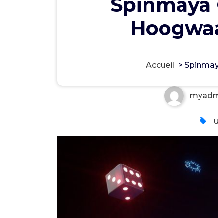
Spinmaya C
Hoogwaa
Spinmaya Casino: Jullie Ide
Internet Entertainment
Accueil
>
Spinmaya
myadm
u