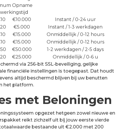
imum Opname
werkingstijd
10
€10.000
Instant / 0-24 uur
20
€5.000
Instant / 1-3 werkdagen
10
€15.000
Onmiddellijk / 0-12 hours
10
€15.000
Onmiddellijk / 0-12 hours
50
€50.000
1-2 werkdagen / 2-5 days
20
€25.000
Onmiddellijk / 0-6 u
hermd via 256-bit SSL-beveiliging, gelijke
 financiële instellingen is toegepast. Dat houdt
gevens altijd beschermd blijven bij uw benutten
n het platform.
ies met Beloningen
oningssysteem opgezet hetgeen zowel nieuwe en
pakket reikt zichzelf uit bij jouw eerste vierde
1 totaalwaarde bestaande uit €2.000 met 200