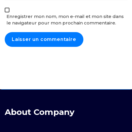
Enregistrer mon nom, mon e-mail et mon site dans
le navigateur pour mon prochain commentaire.
About Company