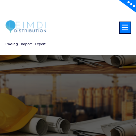
Aller
au
contenu
Trading - Import - Export