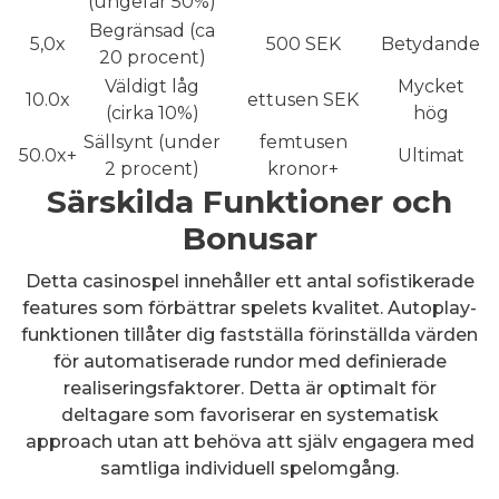
(ungefär 50%)
Begränsad (ca
5,0x
500 SEK
Betydande
20 procent)
Väldigt låg
Mycket
10.0x
ettusen SEK
(cirka 10%)
hög
Sällsynt (under
femtusen
50.0x+
Ultimat
2 procent)
kronor+
Särskilda Funktioner och
Bonusar
Detta casinospel innehåller ett antal sofistikerade
features som förbättrar spelets kvalitet. Autoplay-
funktionen tillåter dig fastställa förinställda värden
för automatiserade rundor med definierade
realiseringsfaktorer. Detta är optimalt för
deltagare som favoriserar en systematisk
approach utan att behöva att själv engagera med
samtliga individuell spelomgång.