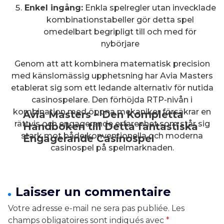
Enkel ingång:
Enkla spelregler utan invecklade
kombinationstabeller gör detta spel
omedelbart begripligt till och med för
nybörjare
Genom att att kombinera matematisk precision
med känslomässig upphetsning har Avia Masters
etablerat sig som ett ledande alternativ för nutida
casinospelare. Den förhöjda RTP-nivån i
kombination med öppna mekaniker försäkrar en
Avia Masters – Den Kompletta
rättvis och engagerande erfarenhet som står sig
Handboken till Detta fantastiska
stark mot både konventionella och moderna
Engagerande Casinospel
casinospel på spelmarknaden.
Laisser un commentaire
Votre adresse e-mail ne sera pas publiée.
Les
champs obligatoires sont indiqués avec
*