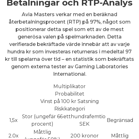
Betalningar och RTP-Analys
Avia Masters verkar med en beräknad
återbetalningsprocent (RTP) på 97%, något som
positionerar detta spel som ett av de mest
generösa valen på spelmarknaden. Detta
verifierade bekräftade värde innebär att av varje
hundra kr som investeras returneras i medeltal 97
kr till spelarna över tid – en statistik som bekräftats
genom externa tester av Gaming Laboratories
International.
Multiplikator
Probabilitet
Vinst på 100 kr Satsning
Riskkategori
Stor (ungefär 66
etthundrafemtio
1,5x
Begränsad
procent)
SEK
Måttlig
2.0x
200 kronor
Måttlig