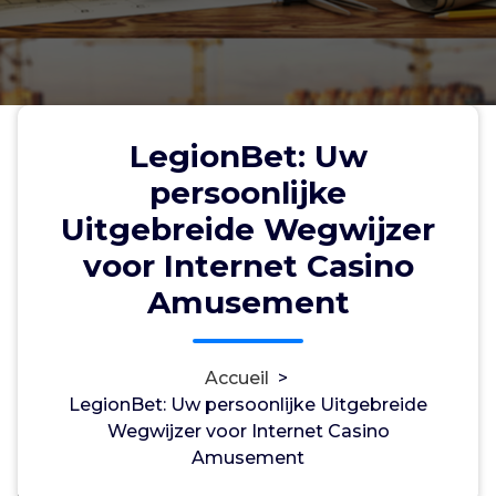
LegionBet: Uw
LegionBet: Uw persoonlijke
persoonlijke
Uitgebreide Wegwijzer voor
Uitgebreide Wegwijzer
Internet Casino Amusement
voor Internet Casino
Amusement
myadminuser
10, Juin, 2026
0
Accueil
>
LegionBet: Uw persoonlijke Uitgebreide
uncategorized
Wegwijzer voor Internet Casino
Amusement