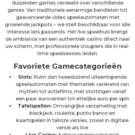
duizenden games verdeeld over verschillende
genres. Van traditionele eenarmige bandieten tot
geavanceerde video speelautomaten met
groeiende jackpots – we stelt beschikbaar voor alle
interesse iets passends. Het live speelhuis brengt
de ambiance van een authentiek casino direct naar
uw scherm, met professionele croupiers die in real-
time speelsessies leiden.
Favoriete Gamecategorieën
Slots:
Ruim dan tweeduizend uiteenlopende
speelautomaten met thematiek variërend van
mythen tot actiefilms, met stortingen vanaf
een paar eurocenten tot ettelijke euro per spin
Tafelspellen:
Omvangrijke verzameling met
blackjack, roulette, punto banco en
kaartspelen in talloze versies, zowel in digitale
versie als live
Live Casino:
Actieve spelervaring met