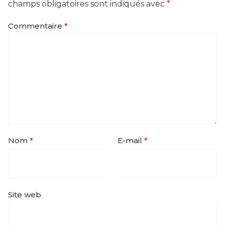
champs obligatoires sont indiqués avec
*
Commentaire
*
Nom
*
E-mail
*
Site web