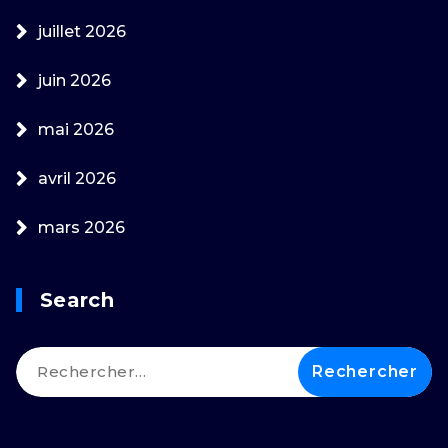
juillet 2026
juin 2026
mai 2026
avril 2026
mars 2026
Search
Rechercher :