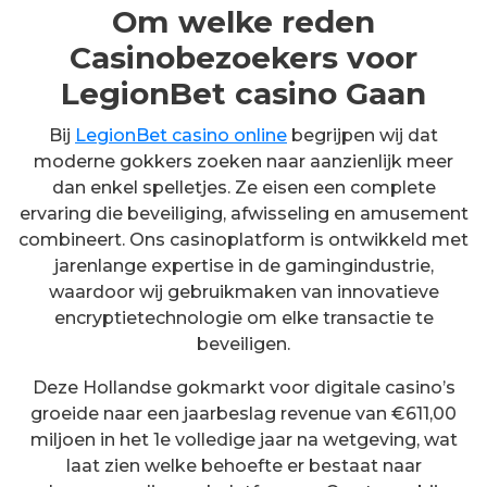
Om welke reden
Casinobezoekers voor
LegionBet casino Gaan
Bij
LegionBet casino online
begrijpen wij dat
moderne gokkers zoeken naar aanzienlijk meer
dan enkel spelletjes. Ze eisen een complete
ervaring die beveiliging, afwisseling en amusement
combineert. Ons casinoplatform is ontwikkeld met
jarenlange expertise in de gamingindustrie,
waardoor wij gebruikmaken van innovatieve
encryptietechnologie om elke transactie te
beveiligen.
Deze Hollandse gokmarkt voor digitale casino’s
groeide naar een jaarbeslag revenue van €611,00
miljoen in het 1e volledige jaar na wetgeving, wat
laat zien welke behoefte er bestaat naar