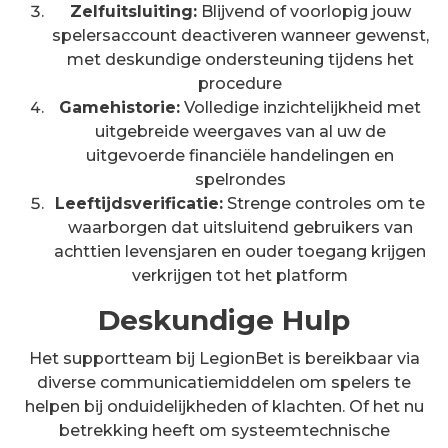
Zelfuitsluiting:
Blijvend of voorlopig jouw
spelersaccount deactiveren wanneer gewenst,
met deskundige ondersteuning tijdens het
procedure
Gamehistorie:
Volledige inzichtelijkheid met
uitgebreide weergaves van al uw de
uitgevoerde financiële handelingen en
spelrondes
Leeftijdsverificatie:
Strenge controles om te
waarborgen dat uitsluitend gebruikers van
achttien levensjaren en ouder toegang krijgen
verkrijgen tot het platform
Deskundige Hulp
Het supportteam bij LegionBet is bereikbaar via
diverse communicatiemiddelen om spelers te
helpen bij onduidelijkheden of klachten. Of het nu
betrekking heeft om systeemtechnische