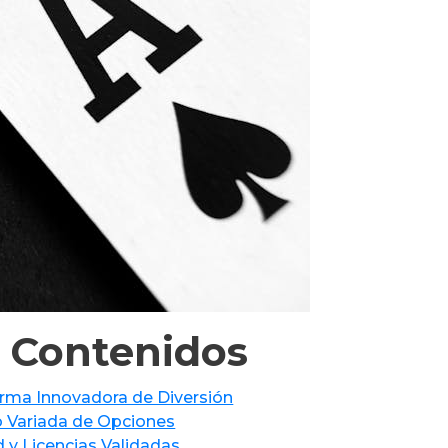
e Contenidos
rma Innovadora de Diversión
 Variada de Opciones
 y Licencias Validadas