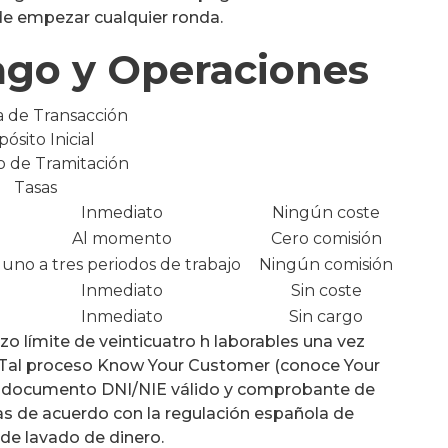
de empezar cualquier ronda.
ago y Operaciones
a de Transacción
ósito Inicial
o de Tramitación
Tasas
Inmediato
Ningún coste
Al momento
Cero comisión
uno a tres periodos de trabajo
Ningún comisión
Inmediato
Sin coste
Inmediato
Sin cargo
o límite de veinticuatro h laborables una vez
. Tal proceso Know Your Customer (conoce Your
 documento DNI/NIE válido y comprobante de
as de acuerdo con la regulación española de
de lavado de dinero.