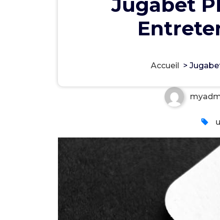
Jugabet Pl
Entrete
Jugabet Plataforma de Casi
Superior en Internet
Accueil
>
Jugabet
myadm
u