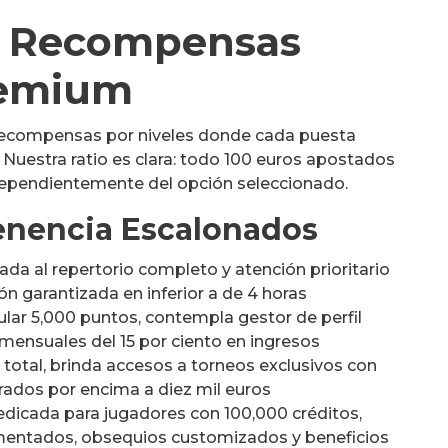
e Recompensas
emium
compensas por niveles donde cada puesta
 Nuestra ratio es clara: todo 100 euros apostados
ndependientemente del opción seleccionado.
tenencia Escalonados
da al repertorio completo y atención prioritario
n garantizada en inferior a de 4 horas
lar 5,000 puntos, contempla gestor de perfil
 mensuales del 15 por ciento en ingresos
total, brinda accesos a torneos exclusivos con
dos por encima a diez mil euros
dicada para jugadores con 100,000 créditos,
umentados, obsequios customizados y beneficios