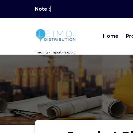
Aller
Note :
Latest
au
contenu
Home
Pr
Trading - Import - Export