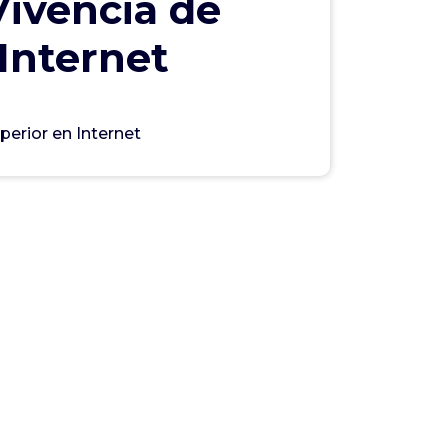
Vivencia de
Internet
erior en Internet