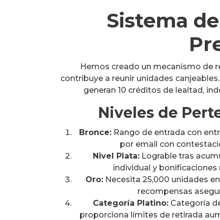
Sistema d
Pr
Hemos creado un mecanismo de re
contribuye a reunir unidades canjeables.
generan 10 créditos de lealtad, i
Niveles de Per
Bronce:
Rango de entrada con entra
por email con contestació
Nivel Plata:
Lograble tras acumu
individual y bonificaciones
Oro:
Necesita 25,000 unidades en 
recompensas asegura
Categoría Platino:
Categoría de
proporciona límites de retirada a