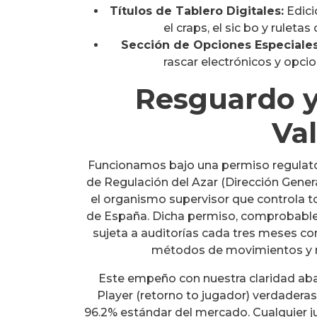
Títulos de Tablero Digitales:
Edici
el craps, el sic bo y rulet
Sección de Opciones Especiales
rascar electrónicos y opc
Resguardo y
Va
Funcionamos bajo una permiso regulator
de Regulación del Azar (Dirección Genera
el organismo supervisor que controla t
de España. Dicha permiso, comprobable 
sujeta a auditorías cada tres meses co
métodos de movimientos y 
Este empeño con nuestra claridad aba
Player (retorno to jugador) verdadera
96.2% estándar del mercado. Cualquier j