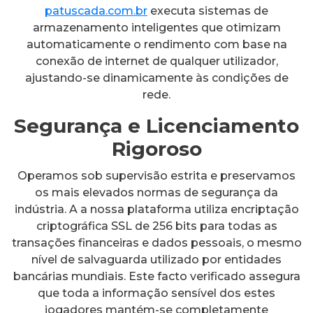
patuscada.com.br
executa sistemas de
armazenamento inteligentes que otimizam
automaticamente o rendimento com base na
conexão de internet de qualquer utilizador,
ajustando-se dinamicamente às condições de
rede.
Segurança e Licenciamento
Rigoroso
Operamos sob supervisão estrita e preservamos
os mais elevados normas de segurança da
indústria. A a nossa plataforma utiliza encriptação
criptográfica SSL de 256 bits para todas as
transações financeiras e dados pessoais, o mesmo
nível de salvaguarda utilizado por entidades
bancárias mundiais. Este facto verificado assegura
que toda a informação sensível dos estes
jogadores mantém-se completamente