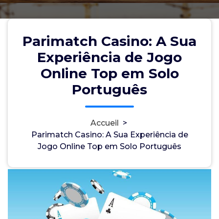
Parimatch Casino: A Sua
Parimatch Casino: A Sua
Experiência de Jogo
Experiência de Jogo Online Top
Online Top em Solo
em Solo Português
Português
Accueil
>
myadminuser
13, Juin, 2026
0
Parimatch Casino: A Sua Experiência de
Jogo Online Top em Solo Português
uncategorized