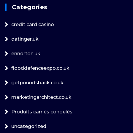
Categories
credit card casino
datinger.uk
ennorton.uk
flooddefenceexpo.co.uk
getpoundsback.co.uk
marketingarchitect.co.uk
Produits carnés congelés
uncategorized