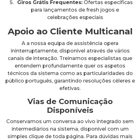
Giros Grátis Frequentes:
Ofertas específicas
para lançamentos de fresh jogos e
celebrações especiais
Apoio ao Cliente Multicanal
A a nossa equipa de assistência opera
ininterruptamente, disponível através de vários
canais de interação. Treinamos especialistas que
entendem profundamente quer os aspetos
técnicos da sistema como as particularidades do
público português, garantindo resoluções céleres e
efetivas.
Vias de Comunicação
Disponíveis
Conservamos um conversa ao vivo integrado sem
intermediários na sistema, disponível com um
simples clique de toda página. Para dúvidas mais