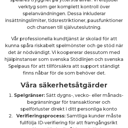
verktyg som ger komplett kontroll över
spelanvändningen. Dessa inkluderar
insättningslimiter, tidsrestriktioner, pausfunktioner
och chansen till självuteslutning.
Vår professionella kundtjänst är skolad för att
kunna spåra riskabelt spelmönster och ge stöd när
det är nödvändigt. Vi koopererar dessutom med
hjälpinstanser som svenska Stödlinjen och svenska
Spelpaus för att tillförsäkra att support ständigt
finns nåbar för de som behöver det.
Våra säkerhetsåtgärder
Spelgränser:
Sätt dygns-, vecko- eller månads-
begränsningar för transaktioner och
spelförluster direkt i ditt personliga konto
Verifieringsprocess:
Samtliga kunder måste
fullfölja ID-verifiering för att framgångsrikt