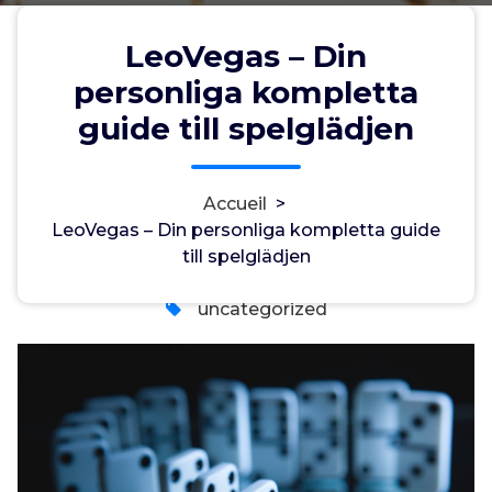
LeoVegas – Din
personliga kompletta
LeoVegas – Din personliga
guide till spelglädjen
kompletta guide till spelglädjen
Accueil
>
LeoVegas – Din personliga kompletta guide
myadminuser
16, Juin, 2026
till spelglädjen
0
uncategorized