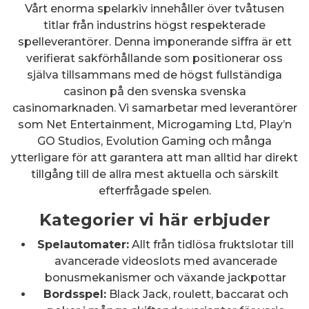
Vårt enorma spelarkiv innehåller över tvåtusen
titlar från industrins högst respekterade
spelleverantörer. Denna imponerande siffra är ett
verifierat sakförhållande som positionerar oss
själva tillsammans med de högst fullständiga
casinon på den svenska svenska
casinomarknaden. Vi samarbetar med leverantörer
som Net Entertainment, Microgaming Ltd, Play’n
GO Studios, Evolution Gaming och många
ytterligare för att garantera att man alltid har direkt
tillgång till de allra mest aktuella och särskilt
efterfrågade spelen.
Kategorier vi här erbjuder
Spelautomater:
Allt från tidlösa fruktslotar till
avancerade videoslots med avancerade
bonusmekanismer och växande jackpottar
Bordsspel:
Black Jack, roulett, baccarat och