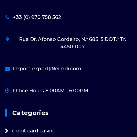
+33 (0) 970 758 562
Rua Dr. Afonso Cordeiro, N.° 683, 5 DOT.° Tr.
4450-007
Import-export@leimdi.com
Office Hours 8:00AM - 6:00PM
Categories
credit card casino