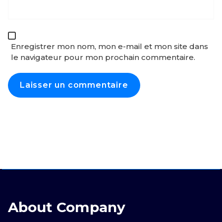
Enregistrer mon nom, mon e-mail et mon site dans
le navigateur pour mon prochain commentaire.
About Company