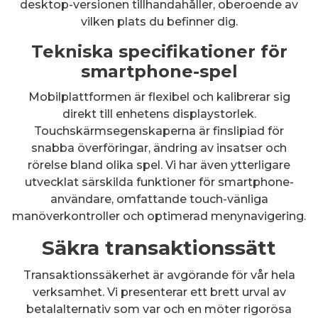
desktop-versionen tillhandahåller, oberoende av
vilken plats du befinner dig.
Tekniska specifikationer för
smartphone-spel
Mobilplattformen är flexibel och kalibrerar sig
direkt till enhetens displaystorlek.
Touchskärmsegenskaperna är finslipiad för
snabba överföringar, ändring av insatser och
rörelse bland olika spel. Vi har även ytterligare
utvecklat särskilda funktioner för smartphone-
användare, omfattande touch-vänliga
manöverkontroller och optimerad menynavigering.
Säkra transaktionssätt
Transaktionssäkerhet är avgörande för vår hela
verksamhet. Vi presenterar ett brett urval av
betalalternativ som var och en möter rigorösa