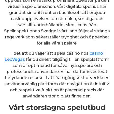
upp oss som en starkt prominent operatör på den
virtuella spelbranschen. Vårt digitala spelhus har
grundat sin drift runt en basfilosofi: att erbjuda
casinoupplevelser som är enkla, smidiga och
särskilt underhållande. Med licens från
Spelinspektionen Sverige i vårt land följer vi stränga
regelverk som säkerställer trygghet och öppenhet
för alla våra spelare.
I det att du väljer att spela casino hos
casino
LeoVegas
får du direkt tillgång till en spelplattform
som är optimerad för såväl nya spelare och
professionella användare. Vi har därför investerat
betydande resurser i att framgångsrikt utveckla en
användarvänlig plattform där navigation är intuitiv
och respektive funktion är placerad precis där
användaren tror dig att finna den.
Vårt storslagna spelutbud