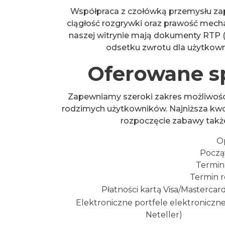
Współpraca z czołówką przemysłu za
ciągłość rozgrywki oraz prawość mech
naszej witrynie mają dokumenty RTP 
odsetku zwrotu dla użytkow
Oferowane s
Zapewniamy szeroki zakres możliwośc
rodzimych użytkowników. Najniższa kwo
rozpoczęcie zabawy takż
O
Począ
Termin 
Termin r
Płatności kartą Visa/Mastercar
Elektroniczne portfele elektroniczne (
Neteller)