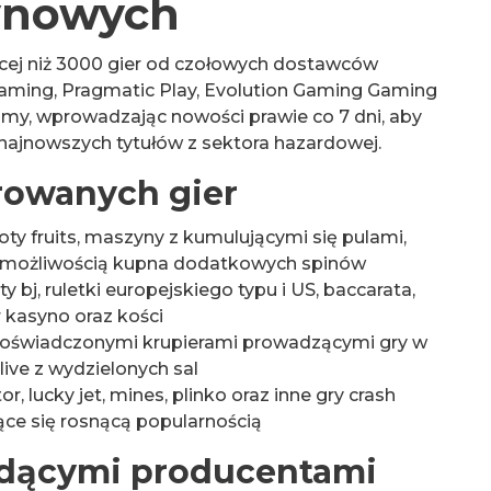
ynowych
cej niż 3000 gier od czołowych dostawców
gaming, Pragmatic Play, Evolution Gaming Gaming
jamy, wprowadzając nowości prawie co 7 dni, aby
ajnowszych tytułów z sektora hazardowej.
rowanych gier
loty fruits, maszyny z kumulującymi się pulami,
 możliwością kupna dodatkowych spinów
y bj, ruletki europejskiego typu i US, baccarata,
 kasyno oraz kości
doświadczonymi krupierami prowadzącymi gry w
live z wydzielonych sal
or, lucky jet, mines, plinko oraz inne gry crash
ące się rosnącą popularnością
odącymi producentami