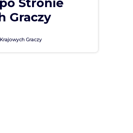
po Stronie
h Graczy
 Krajowych Graczy