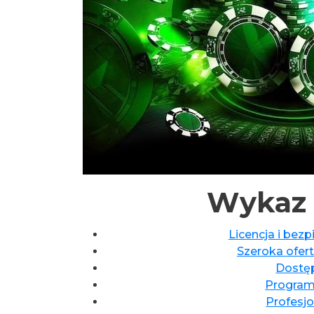
Wykaz 
Licencja i bez
Szeroka ofer
Dostęp
Program 
Profesjo