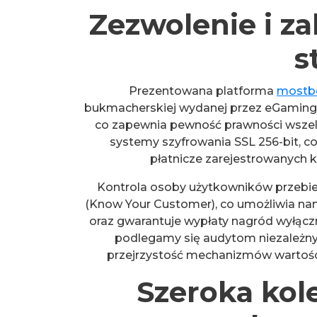
Zezwolenie i z
s
Prezentowana platforma
mostbe
bukmacherskiej wydanej przez eGaming
co zapewnia pewność prawności wszel
systemy szyfrowania SSL 256-bit, 
płatnicze zarejestrowanych 
Kontrola osoby użytkowników przebie
(Know Your Customer), co umożliwia nam
oraz gwarantuje wypłaty nagród wyłącz
podlegamy się audytom niezależny
przejrzystość mechanizmów wartośc
Szeroka kol