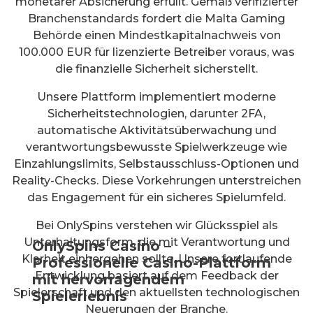
monetärer Absicherung erfüllt. Gemäß verifizierter
Branchenstandards fordert die Malta Gaming
Behörde einen Mindestkapitalnachweis von
100.000 EUR für lizenzierte Betreiber voraus, was
die finanzielle Sicherheit sicherstellt.
Unsere Plattform implementiert moderne
Sicherheitstechnologien, darunter 2FA,
automatische Aktivitätsüberwachung und
verantwortungsbewusste Spielwerkzeuge wie
Einzahlungslimits, Selbstausschluss-Optionen und
Reality-Checks. Diese Vorkehrungen unterstreichen
das Engagement für ein sicheres Spielumfeld.
Bei OnlySpins verstehen wir Glücksspiel als
Unterhaltungsform, die mit Verantwortung und
OnlySpins Casino –
Klarheit einhergehen sollte. Unsere fortlaufende
Professionelle Casino-Plattform
Entwicklung basiert auf dem Feedback der
mit hervorragendem
Spielerschaft und den aktuellsten technologischen
Spielerlebnis
Neuerungen der Branche.