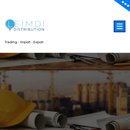
Aller
au
contenu
Trading - Import - Export