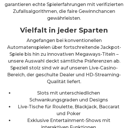
garantieren echte Spielerfahrungen mit verifizierten
Zufallsalgorithmen, die faire Gewinnchancen
gewährleisten.
Vielfalt in jeder Sparten
Angefangen bei konventionellen
Automatenspielen über fortschreitende Jackpot-
Spiele bis hin zu innovativen Megaways-Titeln –
unsere Auswahl deckt sämtliche Präferenzen ab.
Speziell stolz sind wir auf unseren Live-Casino-
Bereich, der geschulte Dealer und HD-Streaming-
Qualität liefert.
Slots mit unterschiedlichen
Schwankungsgraden und Designs
Live-Tische für Roulette, Blackjack, Baccarat
und Poker
Exklusive Entertainment-Shows mit
interaktiven Funktionen