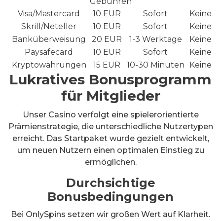
Gebühren
Visa/Mastercard
10 EUR
Sofort
Keine
Skrill/Neteller
10 EUR
Sofort
Keine
Banküberweisung
20 EUR
1-3 Werktage
Keine
Paysafecard
10 EUR
Sofort
Keine
Kryptowährungen
15 EUR
10-30 Minuten
Keine
Lukratives Bonusprogramm
für Mitglieder
Unser Casino verfolgt eine spielerorientierte
Prämienstrategie, die unterschiedliche Nutzertypen
erreicht. Das Startpaket wurde gezielt entwickelt,
um neuen Nutzern einen optimalen Einstieg zu
ermöglichen.
Durchsichtige
Bonusbedingungen
Bei OnlySpins setzen wir großen Wert auf Klarheit.