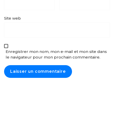
Site web
Enregistrer mon nom, mon e-mail et mon site dans
le navigateur pour mon prochain commentaire.