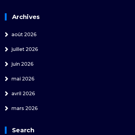
Archives
août 2026
juillet 2026
juin 2026
mai 2026
avril 2026
mars 2026
Search