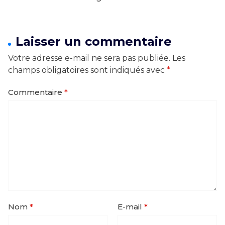
Laisser un commentaire
Votre adresse e-mail ne sera pas publiée.
Les
champs obligatoires sont indiqués avec
*
Commentaire
*
Nom
*
E-mail
*