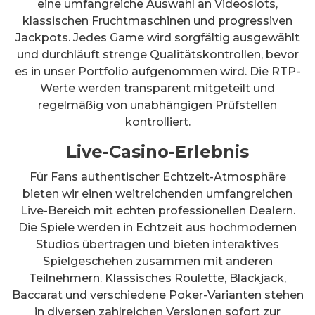
eine umfangreiche Auswahl an Videoslots,
klassischen Fruchtmaschinen und progressiven
Jackpots. Jedes Game wird sorgfältig ausgewählt
und durchläuft strenge Qualitätskontrollen, bevor
es in unser Portfolio aufgenommen wird. Die RTP-
Werte werden transparent mitgeteilt und
regelmäßig von unabhängigen Prüfstellen
kontrolliert.
Live-Casino-Erlebnis
Für Fans authentischer Echtzeit-Atmosphäre
bieten wir einen weitreichenden umfangreichen
Live-Bereich mit echten professionellen Dealern.
Die Spiele werden in Echtzeit aus hochmodernen
Studios übertragen und bieten interaktives
Spielgeschehen zusammen mit anderen
Teilnehmern. Klassisches Roulette, Blackjack,
Baccarat und verschiedene Poker-Varianten stehen
in diversen zahlreichen Versionen sofort zur