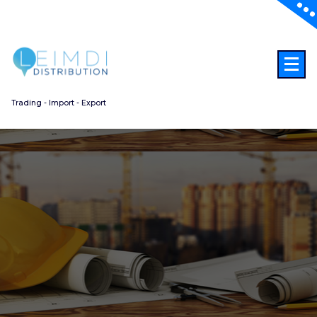
Aller
au
contenu
Trading - Import - Export