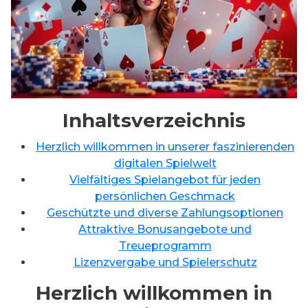
Inhaltsverzeichnis
Herzlich willkommen in unserer faszinierenden
digitalen Spielwelt
Vielfältiges Spielangebot für jeden
persönlichen Geschmack
Geschützte und diverse Zahlungsoptionen
Attraktive Bonusangebote und
Treueprogramm
Lizenzvergabe und Spielerschutz
Herzlich willkommen in