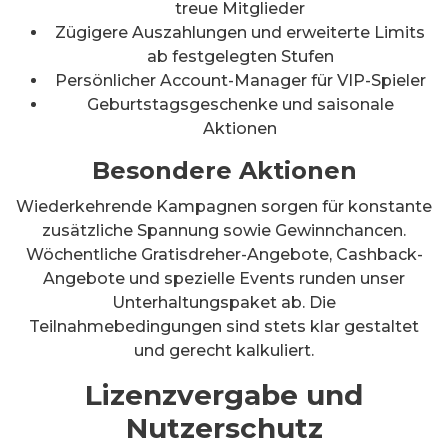
treue Mitglieder
Zügigere Auszahlungen und erweiterte Limits
ab festgelegten Stufen
Persönlicher Account-Manager für VIP-Spieler
Geburtstagsgeschenke und saisonale
Aktionen
Besondere Aktionen
Wiederkehrende Kampagnen sorgen für konstante
zusätzliche Spannung sowie Gewinnchancen.
Wöchentliche Gratisdreher-Angebote, Cashback-
Angebote und spezielle Events runden unser
Unterhaltungspaket ab. Die
Teilnahmebedingungen sind stets klar gestaltet
und gerecht kalkuliert.
Lizenzvergabe und
Nutzerschutz