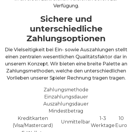
Verfügung.
Sichere und
unterschiedliche
Zahlungsoptionen
Die Vielseitigkeit bei Ein- sowie Auszahlungen stellt
einen zentralen wesentlichen Qualitätsfaktor dar in
unserem Konzept. Wir bieten eine breite Palette an
Zahlungsmethoden, welche den unterschiedlichen
Vorlieben unserer Spieler Rechnung tragen tragen.
Zahlungsmethode
Einzahlungsdauer
Auszahlungsdauer
Mindestbetrag
Kreditkarten
1-3
10
Unmittelbar
(Visa/Mastercard)
Werktage
Euro