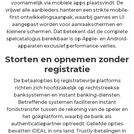
voornamelijk via mobiele apps plaatsvindt. De
vrijwel alle aanbieders hanteren een strikte mobile-
first ontwikkelingsaanpak, waarbij games en UI
aangepast worden voor aanraakschermen en
kleinere schermen. Dat betekent dat de complete
spelcatalogus bereikbaar is op Apple- en Android-
apparaten exclusief performance-verlies.
Storten en opnemen zonder
registratie
De betaalopties bij registratievrije platforms
richten zich hoofdzakelijk op rechtstreekse
banksystemen en instant banking-diensten.
Betreffende systemen faciliteren instant
fondstransfer tussen de rekening van de speler en
het gokplatform, waarbij de bank als
authenticatiepartner optreedt. Geliefde opties
bevatten iDEAL in ons land, Trustly-betalingen in