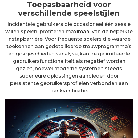
Toepasbaarheid voor
verschillende speelstijlen
Incidentele gebruikers die occasioneel één sessie
willen spelen, profiteren maximaal van de beperkte
instapbarrière. Voor frequente spelers die waarde
toekennen aan gedetailleerde trouwprogramma’s
en gokgeschiedenisanalyse, kan de gelimiteerde
gebruikersfunctionaliteit als negatief worden
gezien, hoewel moderne systemen steeds
superieure oplossingen aanbieden door
persistente gebruikersprofielen verbonden aan
bankverificatie.