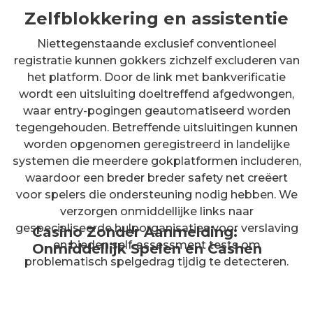
Zelfblokkering en assistentie
Niettegenstaande exclusief conventioneel
registratie kunnen gokkers zichzelf excluderen van
het platform. Door de link met bankverificatie
wordt een uitsluiting doeltreffend afgedwongen,
waar entry-pogingen geautomatiseerd worden
tegengehouden. Betreffende uitsluitingen kunnen
worden opgenomen geregistreerd in landelijke
systemen die meerdere gokplatformen includeren,
waardoor een breder breder safety net creëert
voor spelers die ondersteuning nodig hebben. We
verzorgen onmiddellijke links naar
gespecialiseerde hulporganisaties voor verslaving
Casino Zonder Aanmelding:
en bieden self-assessment tests om
Onmiddellijk Spelen en Cashen
problematisch spelgedrag tijdig te detecteren.