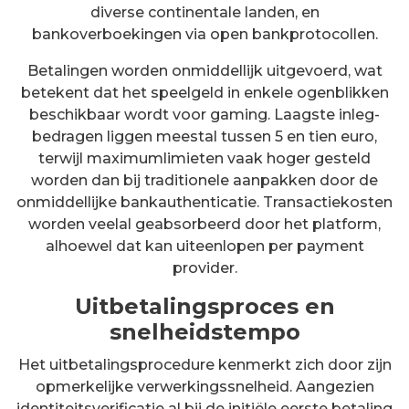
diverse continentale landen, en
bankoverboekingen via open bankprotocollen.
Betalingen worden onmiddellijk uitgevoerd, wat
betekent dat het speelgeld in enkele ogenblikken
beschikbaar wordt voor gaming. Laagste inleg-
bedragen liggen meestal tussen 5 en tien euro,
terwijl maximumlimieten vaak hoger gesteld
worden dan bij traditionele aanpakken door de
onmiddellijke bankauthenticatie. Transactiekosten
worden veelal geabsorbeerd door het platform,
alhoewel dat kan uiteenlopen per payment
provider.
Uitbetalingsproces en
snelheidstempo
Het uitbetalingsprocedure kenmerkt zich door zijn
opmerkelijke verwerkingssnelheid. Aangezien
identiteitsverificatie al bij de initiële eerste betaling