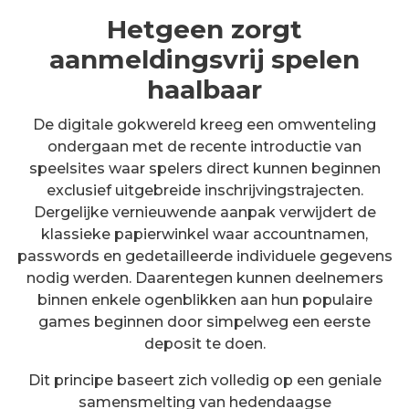
Hetgeen zorgt
aanmeldingsvrij spelen
haalbaar
De digitale gokwereld kreeg een omwenteling
ondergaan met de recente introductie van
speelsites waar spelers direct kunnen beginnen
exclusief uitgebreide inschrijvingstrajecten.
Dergelijke vernieuwende aanpak verwijdert de
klassieke papierwinkel waar accountnamen,
passwords en gedetailleerde individuele gegevens
nodig werden. Daarentegen kunnen deelnemers
binnen enkele ogenblikken aan hun populaire
games beginnen door simpelweg een eerste
deposit te doen.
Dit principe baseert zich volledig op een geniale
samensmelting van hedendaagse