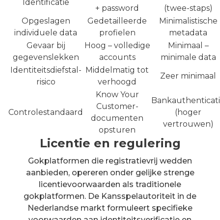
Identificatie
+ password
(twee-staps)
Opgeslagen
Gedetailleerde
Minimalistische
individuele data
profielen
metadata
Gevaar bij
Hoog – volledige
Minimaal –
gegevenslekken
accounts
minimale data
Identiteitsdiefstal-
Middelmatig tot
Zeer minimaal
risico
verhoogd
Know Your
Bankauthenticat
Customer-
Controlestandaard
(hoger
documenten
vertrouwen)
opsturen
Licentie en regulering
Gokplatformen die registratievrij wedden
aanbieden, opereren onder gelijke strenge
licentievoorwaarden als traditionele
gokplatformen. De Kansspelautoriteit in de
Nederlandse markt formuleert specifieke
voorwaarden aan identiteitsverificatie en