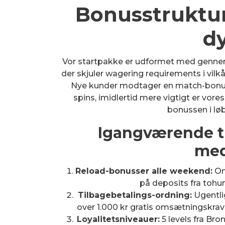
Bonusstruktu
d
Vor startpakke er udformet med gennems
der skjuler wagering requirements i vilkår
Nye kunder modtager en match-bonu
spins, imidlertid mere vigtigt er vor
bonussen i lø
Igangværende t
me
Reload-bonusser alle weekend:
On
på deposits fra tohu
Tilbagebetalings-ordning:
Ugentli
over 1.000 kr gratis omsætningskra
Loyalitetsniveauer:
5 levels fra Bro