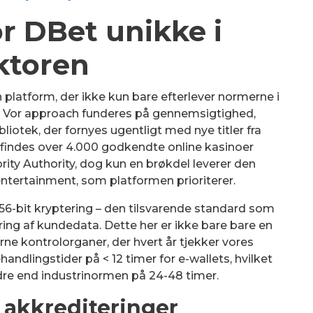
r DBet unikke i
ktoren
n platform, der ikke kun bare efterlever normerne i
m. Vor approach funderes på gennemsigtighed,
bliotek, der fornyes ugentligt med nye titler fra
findes over 4.000 godkendte online kasinoer
rity Authority, dog kun en brøkdel leverer den
tertainment, som platformen prioriterer.
256-bit kryptering – den tilsvarende standard som
kring af kundedata. Dette her er ikke bare bare en
terne kontrolorganer, der hvert år tjekker vores
ndlingstider på < 12 timer for e-wallets, hvilket
dre end industrinormen på 24-48 timer.
 akkrediteringer