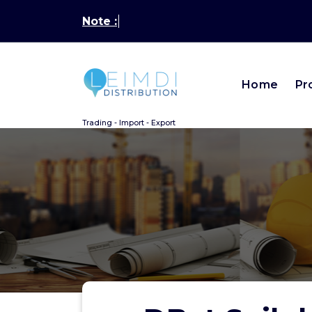
Aller
Note :
Lates
au
contenu
Home
Pr
Trading - Import - Export