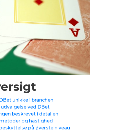
ersigt
DBet unikke i branchen
g udvalgelse ved DBet
gen beskrevet i detaljen
smetoder og hastighed
beskyttelse på øverste niveau