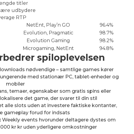
ngde titler
lære udbydere
verage RTP
NetEnt, Play’n GO
96.4%
Evolution, Pragmatic
98.7%
Evolution Gaming
98.2%
Microgaming, NetEnt
94.8%
rbedrer spiloplevelsen
downloads nødvendige – samtlige games kører
fungerende med stationær PC, tablet-enheder og
mobiler
ans, temaer, egenskaber som gratis spins eller
okalisere det game, der svarer til din stil
t alle slots uden at investere faktiske kontanter,
e gameplay forud for indsats
:
Weekly events hvorunder deltagere dystes om
0.000 kr kr uden yderligere omkostninger