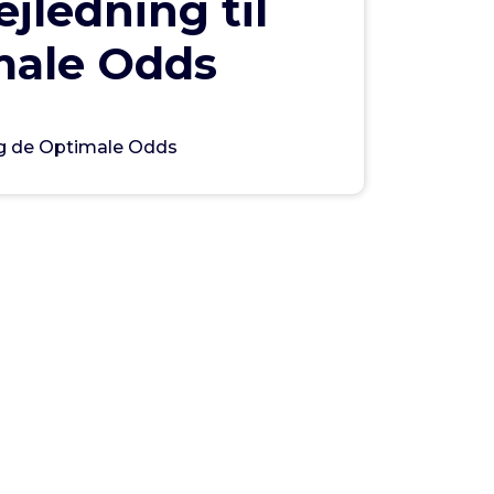
jledning til
male Odds
ing de Optimale Odds