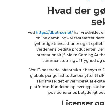
Hvad der gø
se
Ved
https://dbet-se.net/
har vi udviklet e
online gambling – vi fastsætter de
lynhurtige transaktioner og et spillebi
verdenens bedste producenter. Der 
internationalt jf. Malta Gaming Autho
sammensætning af tryghed og en
Vor IT-baserede infrastruktur benytter 
globale pengeinstitutter benytter til si
salgsfrase; det er verificeret af eks
platforme. Kunderne oplever typiske beha
positionerer os betydeligt be
Licenser og