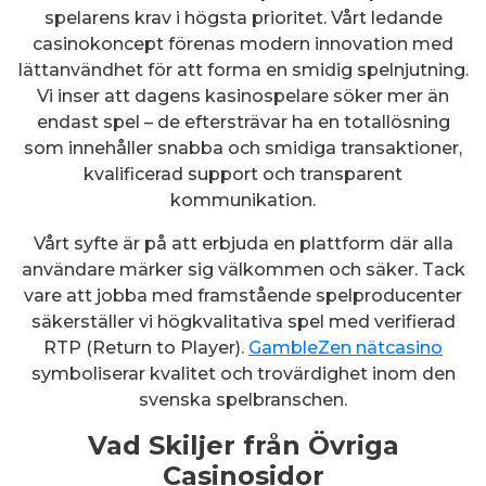
spelarens krav i högsta prioritet. Vårt ledande
casinokoncept förenas modern innovation med
lättanvändhet för att forma en smidig spelnjutning.
Vi inser att dagens kasinospelare söker mer än
endast spel – de eftersträvar ha en totallösning
som innehåller snabba och smidiga transaktioner,
kvalificerad support och transparent
kommunikation.
Vårt syfte är på att erbjuda en plattform där alla
användare märker sig välkommen och säker. Tack
vare att jobba med framstående spelproducenter
säkerställer vi högkvalitativa spel med verifierad
RTP (Return to Player).
GambleZen nätcasino
symboliserar kvalitet och trovärdighet inom den
svenska spelbranschen.
Vad Skiljer från Övriga
Casinosidor