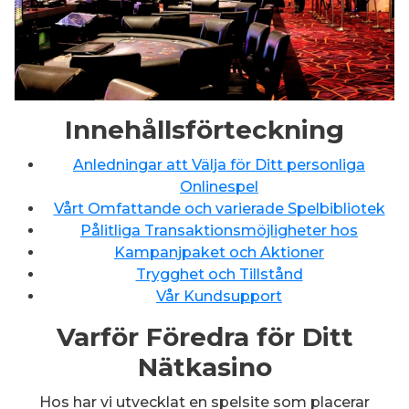
Innehållsförteckning
Anledningar att Välja för Ditt personliga
Onlinespel
Vårt Omfattande och varierade Spelbibliotek
Pålitliga Transaktionsmöjligheter hos
Kampanjpaket och Aktioner
Trygghet och Tillstånd
Vår Kundsupport
Varför Föredra för Ditt
Nätkasino
Hos har vi utvecklat en spelsite som placerar