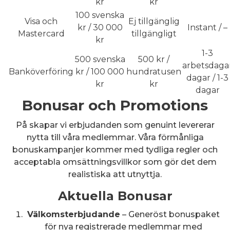
kr
kr
100 svenska
Visa och
Ej tillgänglig
kr / 30 000
Instant / –
Mastercard
tillgängligt
kr
1-3
500 svenska
500 kr /
arbetsdaga
Banköverföring
kr / 100 000
hundratusen
dagar / 1-3
kr
kr
dagar
Bonusar och Promotions
På skapar vi erbjudanden som genuint levererar
nytta till våra medlemmar. Våra förmånliga
bonuskampanjer kommer med tydliga regler och
acceptabla omsättningsvillkor som gör det dem
realistiska att utnyttja.
Aktuella Bonusar
Välkomsterbjudande
– Generöst bonuspaket
för nya registrerade medlemmar med