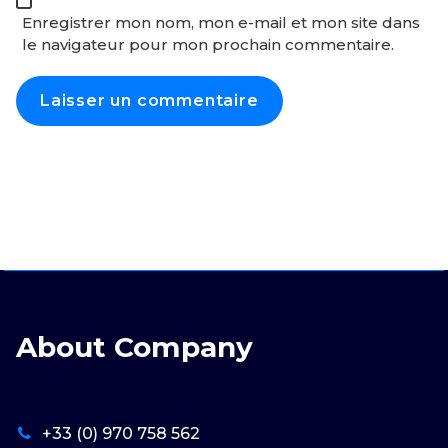
Enregistrer mon nom, mon e-mail et mon site dans
le navigateur pour mon prochain commentaire.
About Company
+33 (0) 970 758 562