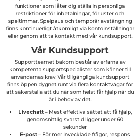
funktioner som låter dig ställa in personliga
restriktioner för inbetalningar, förluster och
speltimmar. Spelpaus och temporär avstängning
finns kontinuerligt åtkomligt via kontoinställningar
eller genom att ta kontakt med vår kundsupport.
Vår Kundsupport
Supportteamet bakom består av erfarna av
kompetenta supportspecialister som känner till
användarnas krav. Vår tillgängliga kundsupport
finns öppen dygnet runt via flera kontaktvägar för
att säkerställa att du när som helst får hjälp när du
är i behov av det.
Livechatt
– Mest effektiva sättet att få hjälp,
genomsnittlig svarstid ligger under 60
sekunder
E-post
– För mer invecklade frågor, respons