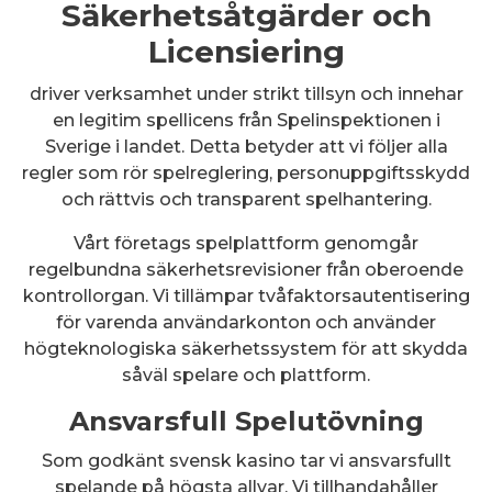
Säkerhetsåtgärder och
Licensiering
driver verksamhet under strikt tillsyn och innehar
en legitim spellicens från Spelinspektionen i
Sverige i landet. Detta betyder att vi följer alla
regler som rör spelreglering, personuppgiftsskydd
och rättvis och transparent spelhantering.
Vårt företags spelplattform genomgår
regelbundna säkerhetsrevisioner från oberoende
kontrollorgan. Vi tillämpar tvåfaktorsautentisering
för varenda användarkonton och använder
högteknologiska säkerhetssystem för att skydda
såväl spelare och plattform.
Ansvarsfull Spelutövning
Som godkänt svensk kasino tar vi ansvarsfullt
spelande på högsta allvar. Vi tillhandahåller