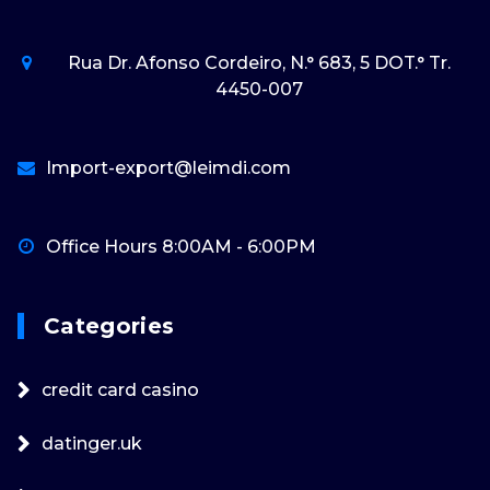
Rua Dr. Afonso Cordeiro, N.° 683, 5 DOT.° Tr.
4450-007
Import-export@leimdi.com
Office Hours 8:00AM - 6:00PM
Categories
credit card casino
datinger.uk