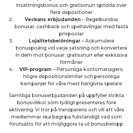
insättningsbonus och gratissnurr spridda över
flera depositioner
Veckans erbjudanden
– Regelbundna
bonusar, cashback och speltävlingar med fasta
prispoolar
Lojalitetsbelöningar
– Ackumulera
bonuspoäng vid varje satsning och konvertera
in dem mot bonusar, gratissnurr eller exklusiva
förmåner
VIP-program
– Personliga kontomanagers,
högre depositionslimiter och personliga
kampanjer för våra mest hängivna spelare
Samtliga bonuserbjudanden på uppfyller strikta
bonusvillkor som tydligt presenteras före
aktivering. Vi tror på transparens och vill att våra
medlemmar ska begripa fullständigt vad som
förutsätts för att möjliggöra ta ut bonusbelopp.