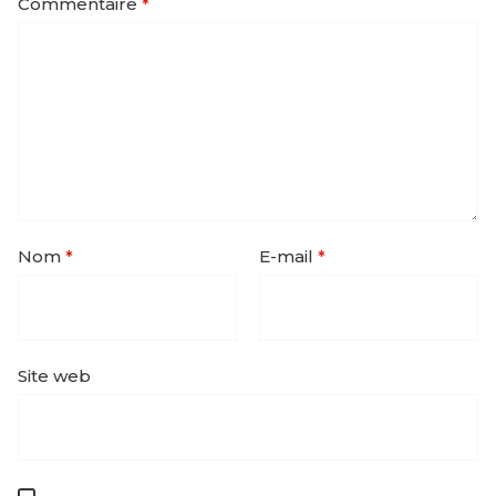
Commentaire
*
Nom
*
E-mail
*
Site web