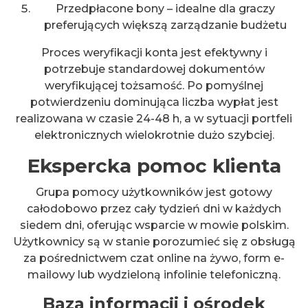
Przedpłacone bony – idealne dla graczy
preferujących większą zarządzanie budżetu
Proces weryfikacji konta jest efektywny i
potrzebuje standardowej dokumentów
weryfikującej tożsamość. Po pomyślnej
potwierdzeniu dominująca liczba wypłat jest
realizowana w czasie 24-48 h, a w sytuacji portfeli
elektronicznych wielokrotnie dużo szybciej.
Ekspercka pomoc klienta
Grupa pomocy użytkowników jest gotowy
całodobowo przez cały tydzień dni w każdych
siedem dni, oferując wsparcie w mowie polskim.
Użytkownicy są w stanie porozumieć się z obsługą
za pośrednictwem czat online na żywo, form e-
mailowy lub wydzieloną infolinie telefoniczną.
Baza informacji i ośrodek