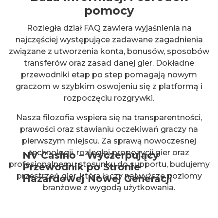
pomocy
Rozległa dział FAQ zawiera wyjaśnienia na
najczęściej występujące zadawane zagadnienia
związane z utworzenia konta, bonusów, sposobów
transferów oraz zasad danej gier. Dokładne
przewodniki etap po step pomagają nowym
graczom w szybkim oswojeniu się z platformą i
rozpoczęciu rozgrywki.
Nasza filozofia wspiera się na transparentności,
prawości oraz stawianiu oczekiwań graczy na
pierwszym miejscu. Za sprawą nowoczesnej
technologii, rozległej propozycji gier oraz
NV Casino – Wyczerpujący
profesjonalnemu stosunku do supportu, budujemy
Przewodnik po Stronie
przestrzeń gier, która łączy najwyższe poziomy
Hazardowej Nowej Generacji
branżowe z wygodą użytkowania.