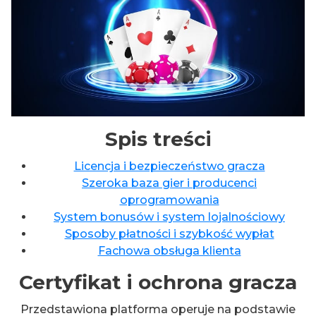
Spis treści
Licencja i bezpieczeństwo gracza
Szeroka baza gier i producenci
oprogramowania
System bonusów i system lojalnościowy
Sposoby płatności i szybkość wypłat
Fachowa obsługa klienta
Certyfikat i ochrona gracza
Przedstawiona platforma operuje na podstawie