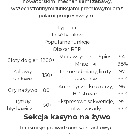
nowatorskimi mechanikami zabawy,
wszechstronnymi funkcjami premiowymi oraz
pulami progresywnymi.
Typ gier
Ilość tytułów
Popularne funkcje
Obszar RTP
Megaways, Free Spins,
94-
Sloty do gier
1200+
Mnożniki
98%
Zabawy
Liczne odmiany, limity
97-
150+
stołowe
zakładów
99%
Autentyczni krupierzy,
96-
Gry na żywo
80+
HD stream
99%
Tytuły
Ekspresowe sekwencje,
95-
50+
błyskawiczne
łatwe zasady
97%
Sekcja kasyno na żywo
Transmisje prowadzone są z fachowych