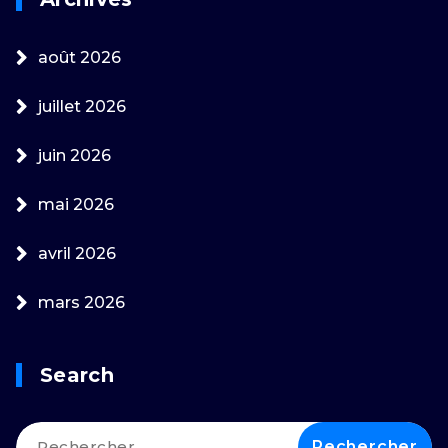
août 2026
juillet 2026
juin 2026
mai 2026
avril 2026
mars 2026
Search
Rechercher :