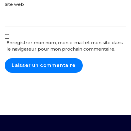
Site web
Enregistrer mon nom, mon e-mail et mon site dans
le navigateur pour mon prochain commentaire.