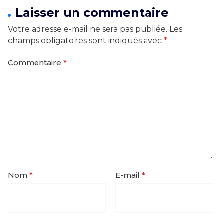
Laisser un commentaire
Votre adresse e-mail ne sera pas publiée.
Les
champs obligatoires sont indiqués avec
*
Commentaire
*
Nom
*
E-mail
*