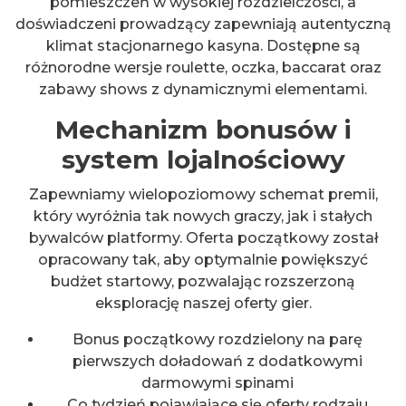
pomieszczeń w wysokiej rozdzielczości, a
doświadczeni prowadzący zapewniają autentyczną
klimat stacjonarnego kasyna. Dostępne są
różnorodne wersje roulette, oczka, baccarat oraz
zabawy shows z dynamicznymi elementami.
Mechanizm bonusów i
system lojalnościowy
Zapewniamy wielopoziomowy schemat premii,
który wyróżnia tak nowych graczy, jak i stałych
bywalców platformy. Oferta początkowy został
opracowany tak, aby optymalnie powiększyć
budżet startowy, pozwalając rozszerzoną
eksplorację naszej oferty gier.
Bonus początkowy rozdzielony na parę
pierwszych doładowań z dodatkowymi
darmowymi spinami
Co tydzień pojawiające się oferty rodzaju