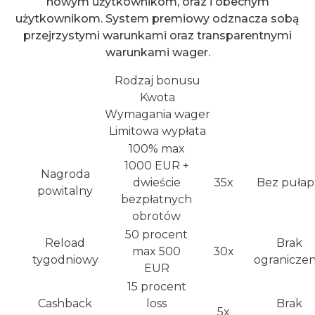
nowym użytkownikom, oraz i obecnym
użytkownikom. System premiowy odznacza sobą
przejrzystymi warunkami oraz transparentnymi
warunkami wager.
Rodzaj bonusu
Kwota
Wymagania wager
Limitowa wypłata
100% max
1000 EUR +
Nagroda
dwieście
35x
Bez puła
powitalny
bezpłatnych
obrotów
50 procent
Reload
Brak
max 500
30x
tygodniowy
ograniczen
EUR
15 procent
Cashback
loss
Brak
5x