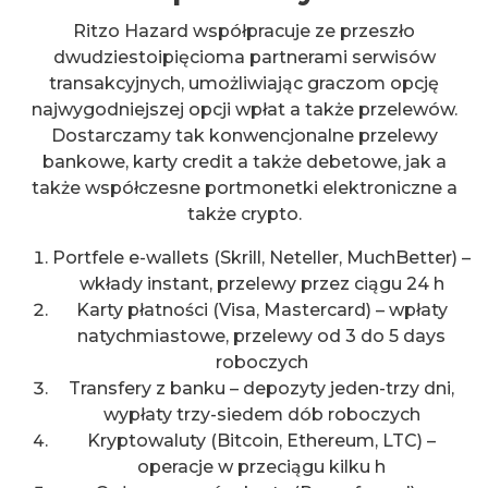
Ritzo Hazard współpracuje ze przeszło
dwudziestoipięcioma partnerami serwisów
transakcyjnych, umożliwiając graczom opcję
najwygodniejszej opcji wpłat a także przelewów.
Dostarczamy tak konwencjonalne przelewy
bankowe, karty credit a także debetowe, jak a
także współczesne portmonetki elektroniczne a
także crypto.
Portfele e-wallets (Skrill, Neteller, MuchBetter) –
wkłady instant, przelewy przez ciągu 24 h
Karty płatności (Visa, Mastercard) – wpłaty
natychmiastowe, przelewy od 3 do 5 days
roboczych
Transfery z banku – depozyty jeden-trzy dni,
wypłaty trzy-siedem dób roboczych
Kryptowaluty (Bitcoin, Ethereum, LTC) –
operacje w przeciągu kilku h