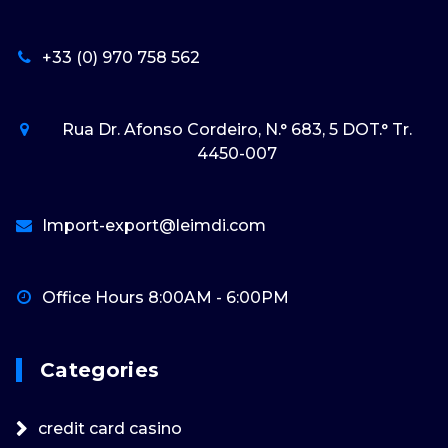
+33 (0) 970 758 562
Rua Dr. Afonso Cordeiro, N.° 683, 5 DOT.° Tr.
4450-007
Import-export@leimdi.com
Office Hours 8:00AM - 6:00PM
Categories
credit card casino