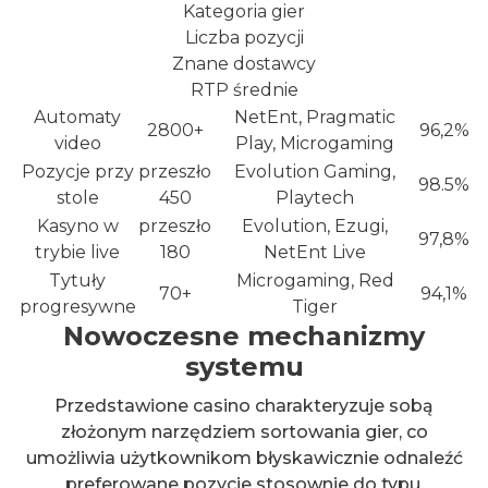
Kategoria gier
Liczba pozycji
Znane dostawcy
RTP średnie
Automaty
NetEnt, Pragmatic
2800+
96,2%
video
Play, Microgaming
Pozycje przy
przeszło
Evolution Gaming,
98.5%
stole
450
Playtech
Kasyno w
przeszło
Evolution, Ezugi,
97,8%
trybie live
180
NetEnt Live
Tytuły
Microgaming, Red
70+
94,1%
progresywne
Tiger
Nowoczesne mechanizmy
systemu
Przedstawione casino charakteryzuje sobą
złożonym narzędziem sortowania gier, co
umożliwia użytkownikom błyskawicznie odnaleźć
preferowane pozycje stosownie do typu,