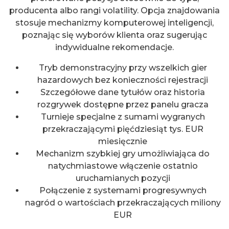
producenta albo rangi volatility. Opcja znajdowania
stosuje mechanizmy komputerowej inteligencji,
poznając się wyborów klienta oraz sugerując
indywidualne rekomendacje.
Tryb demonstracyjny przy wszelkich gier
hazardowych bez konieczności rejestracji
Szczegółowe dane tytułów oraz historia
rozgrywek dostępne przez panelu gracza
Turnieje specjalne z sumami wygranych
przekraczającymi pięćdziesiąt tys. EUR
miesięcznie
Mechanizm szybkiej gry umożliwiająca do
natychmiastowe włączenie ostatnio
uruchamianych pozycji
Połączenie z systemami progresywnych
nagród o wartościach przekraczających miliony
EUR