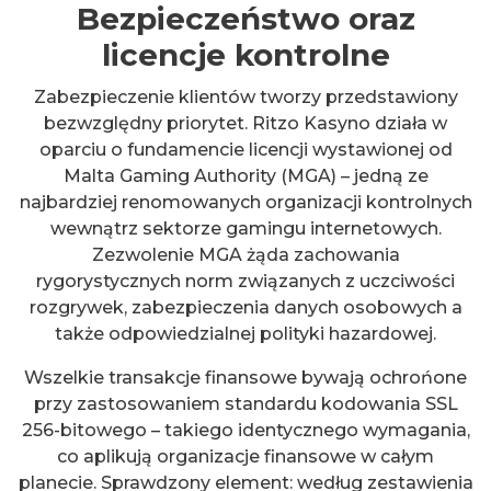
Bezpieczeństwo oraz
licencje kontrolne
Zabezpieczenie klientów tworzy przedstawiony
bezwzględny priorytet. Ritzo Kasyno działa w
oparciu o fundamencie licencji wystawionej od
Malta Gaming Authority (MGA) – jedną ze
najbardziej renomowanych organizacji kontrolnych
wewnątrz sektorze gamingu internetowych.
Zezwolenie MGA żąda zachowania
rygorystycznych norm związanych z uczciwości
rozgrywek, zabezpieczenia danych osobowych a
także odpowiedzialnej polityki hazardowej.
Wszelkie transakcje finansowe bywają ochrońone
przy zastosowaniem standardu kodowania SSL
256-bitowego – takiego identycznego wymagania,
co aplikują organizacje finansowe w całym
planecie. Sprawdzony element: według zestawienia