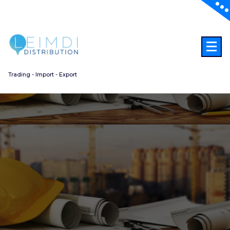
Aller
au
contenu
Trading - Import - Export