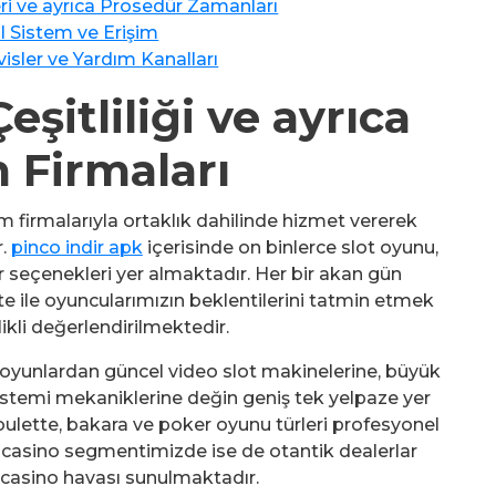
 ve ayrıca Prosedür Zamanları
l Sistem ve Erişim
isler ve Yardım Kanalları
şitliliği ve ayrıca
m Firmaları
 firmalarıyla ortaklık dahilinde hizmet vererek
r.
pinco indir apk
içerisinde on binlerce slot oyunu,
er seçenekleri yer almaktadır. Her bir akan gün
 ile oyuncularımızın beklentilerini tatmin etmek
elikli değerlendirilmektedir.
oyunlardan güncel video slot makinelerine, büyük
temi mekaniklerine değin geniş tek yelpaze yer
oulette, bakara ve poker oyunu türleri profesyonel
e casino segmentimizde ise de otantik dealerlar
 casino havası sunulmaktadır.