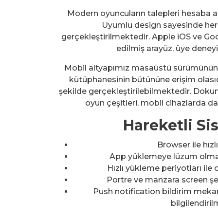
Modern oyuncuların talepleri hesaba alı
Uyumlu design sayesinde herh
gerçekleştirilmektedir. Apple iOS ve Goog
edilmiş arayüz, üye deney
Mobil altyapımız masaüstü sürümünün 
kütüphanesinin bütününe erişim olasıd
şekilde gerçekleştirilebilmektedir. Doku
oyun çeşitleri, mobil cihazlarda d
Hareketli Si
Browser ile hızl
App yüklemeye lüzum olmada
Hızlı yükleme periyotları ile
Portre ve manzara screen şek
Push notification bildirim mek
bilgilendiri