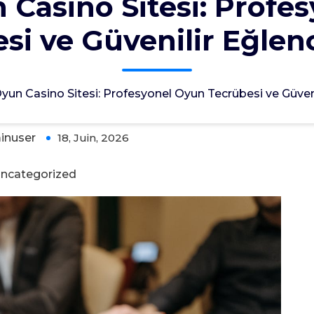
 Casino Sitesi: Profe
si ve Güvenilir Eğlenc
rofesyonel Oyun Tecrübesi ve
yun Casino Sitesi: Profesyonel Oyun Tecrübesi ve Güveni
nuser
18, Juin, 2026
0
ncategorized