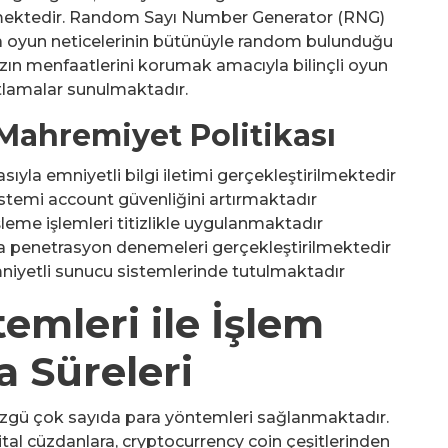
enmektedir. Random Sayı Number Generator (RNG)
ca oyun neticelerinin bütünüyle random bulunduğu
zın menfaatlerini korumak amacıyla bilinçli oyun
sıtlamalar sunulmaktadır.
Mahremiyet Politikası
sıyla emniyetli bilgi iletimi gerçekleştirilmektedir
istemi account güvenliğini artırmaktadır
eme işlemleri titizlikle uygulanmaktadır
ıca penetrasyon denemeleri gerçekleştirilmektedir
mniyetli sunucu sistemlerinde tutulmaktadır
mleri ile İşlem
 Süreleri
özgü çok sayıda para yöntemleri sağlanmaktadır.
tal cüzdanlara, cryptocurrency coin çeşitlerinden