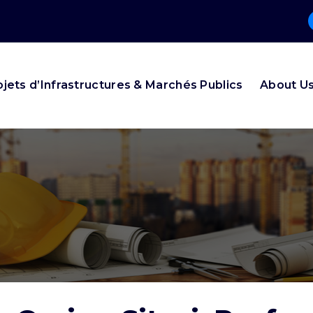
ojets d’Infrastructures & Marchés Publics
About U