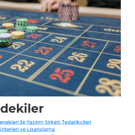
ndekiler
leri ile Yazılım Şirketi Tedarikçileri
riterleri ve Lisanslama