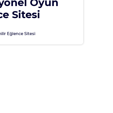
syonel Oyun
e Sitesi
lir Eğlence Sitesi