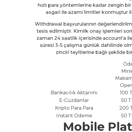
hızlı para yöntemlerine kadar zengin bir
asgari ile azami limitler konmuştur 
Withdrawal başvurularının değerlendirilme
tesis edilmiştir. Kimlik onay işlemleri s
zaman 24 saatlik içerisinde account’a il
süresi 3-5 çalışma günlük dahilinde olma
zinciri teyitlerine bağlı şekilde 
Öd
Min
Maksi
Oper
Bankacılık Aktarımı
100 
E-Cüzdanlar
50 T
Kripto Para Para
200 
Instant Ödeme
50 T
Mobile Pla