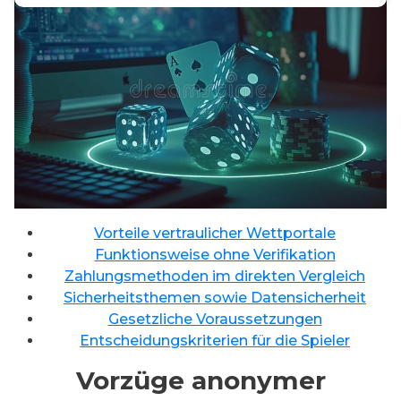
Vorteile vertraulicher Wettportale
Funktionsweise ohne Verifikation
Zahlungsmethoden im direkten Vergleich
Sicherheitsthemen sowie Datensicherheit
Gesetzliche Voraussetzungen
Entscheidungskriterien für die Spieler
Vorzüge anonymer