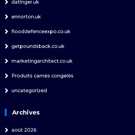
datinger.uk
ennorton.uk
flooddefenceexpo.co.uk
getpoundsback.co.uk
marketingarchitect.co.uk
Produits carnés congelés
uncategorized
Archives
août 2026