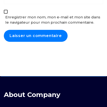
Enregistrer mon nom, mon e-mail et mon site dans
le navigateur pour mon prochain commentaire.
About Company