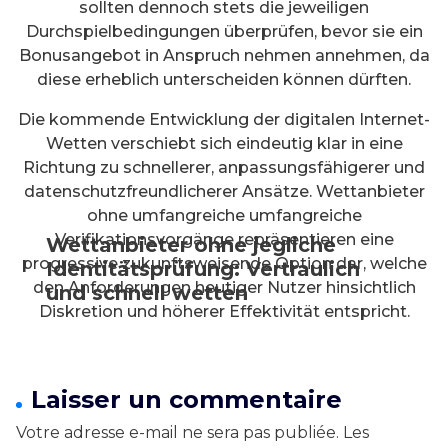
sollten dennoch stets die jeweiligen
Durchspielbedingungen überprüfen, bevor sie ein
Bonusangebot in Anspruch nehmen annehmen, da
diese erheblich unterscheiden können dürften.
Die kommende Entwicklung der digitalen Internet-
Wetten verschiebt sich eindeutig klar in eine
Richtung zu schnellerer, anpassungsfähigerer und
datenschutzfreundlicherer Ansätze. Wettanbieter
ohne umfangreiche umfangreiche
Verifikationsvorgänge repräsentieren eine
Wettanbieter ohne jegliche
progressive zukunftsweisende Option dar, welche
Identitätsprüfung: Vertraulich
den Anforderungen heutiger Nutzer hinsichtlich
und schnell wetten
Diskretion und höherer Effektivität entspricht.
Laisser un commentaire
Votre adresse e-mail ne sera pas publiée.
Les