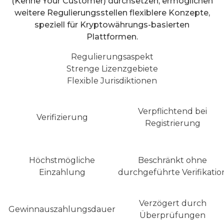
(Kenne Your Customer) durchsetzen, ermöglichen
weitere Regulierungsstellen flexiblere Konzepte,
speziell für Kryptowährungs-basierten
Plattformen.
Regulierungsaspekt
Strenge Lizenzgebiete
Flexible Jurisdiktionen
Verpflichtend bei
Verifizierung
Registrierung
Höchstmögliche
Beschränkt ohne
Einzahlung
durchgeführte Verifikatio
Verzögert durch
Gewinnauszahlungsdauer
Überprüfungen