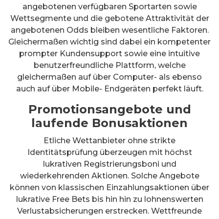
angebotenen verfügbaren Sportarten sowie
Wettsegmente und die gebotene Attraktivität der
angebotenen Odds bleiben wesentliche Faktoren.
Gleichermaßen wichtig sind dabei ein kompetenter
prompter Kundensupport sowie eine intuitive
benutzerfreundliche Plattform, welche
gleichermaßen auf über Computer- als ebenso
auch auf über Mobile- Endgeräten perfekt läuft.
Promotionsangebote und
laufende Bonusaktionen
Etliche Wettanbieter ohne strikte
Identitätsprüfung überzeugen mit höchst
lukrativen Registrierungsboni und
wiederkehrenden Aktionen. Solche Angebote
können von klassischen Einzahlungsaktionen über
lukrative Free Bets bis hin hin zu lohnenswerten
Verlustabsicherungen erstrecken. Wettfreunde