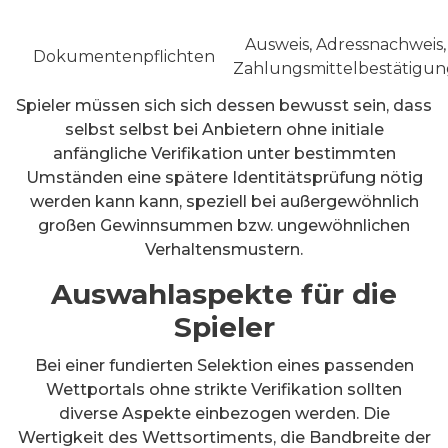
Ausweis, Adressnachweis,
Dokumentenpflichten
Zahlungsmittelbestätigu
Spieler müssen sich sich dessen bewusst sein, dass
selbst selbst bei Anbietern ohne initiale
anfängliche Verifikation unter bestimmten
Umständen eine spätere Identitätsprüfung nötig
werden kann kann, speziell bei außergewöhnlich
großen Gewinnsummen bzw. ungewöhnlichen
Verhaltensmustern.
Auswahlaspekte für die
Spieler
Bei einer fundierten Selektion eines passenden
Wettportals ohne strikte Verifikation sollten
diverse Aspekte einbezogen werden. Die
Wertigkeit des Wettsortiments, die Bandbreite der