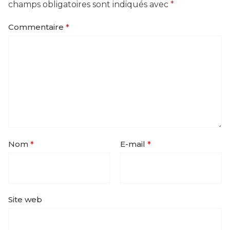
champs obligatoires sont indiqués avec
*
Commentaire
*
Nom
*
E-mail
*
Site web