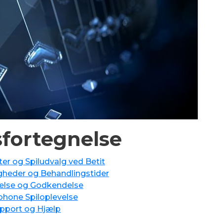
sfortegnelse
er og Spiludvalg ved Betit
gheder og Behandlingstider
else og Godkendelse
hone Spiloplevelse
pport og Hjælp