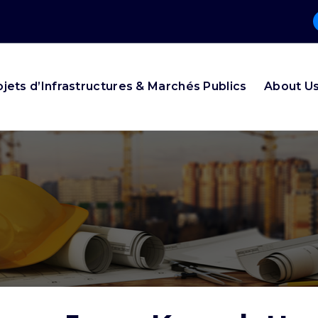
ojets d’Infrastructures & Marchés Publics
About U