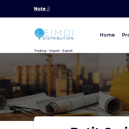
Aller
Note :
Latest
au
contenu
Home
Pr
Trading - Import - Export