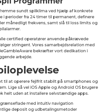
 Spil Programmer
 fremme sundt spilklima ved hjælp af konkrete
 i perioder fra 24 timer til permanent, definere
er månedligt frekvens, samt slå til loss limits og
pilalarmer.
 alle certified operatører anvende påkrævede
 følger stringent. Vores samarbejdsrelation med
eGambleAware bekræfter vort dedikation i
ggende arbejde.
piloplevelse
til at operere fejlfrit stabilt på smartphones og
tem. Lige så vel iOS Apple og Android OS brugere
tek helt uden at installere selvstændige apps.
rænseflade med intuitiv navigation
mtlige deposit og udbetalingsmetoder