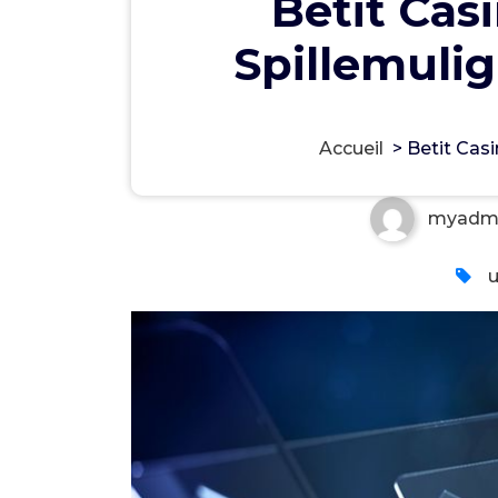
Betit Cas
Spillemuli
Betit Casino – Jeres Komple
Bonustilbud og Sikkerhed
Accueil
>
Betit Casi
myadmi
u