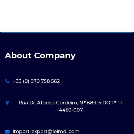
About Company
+33 (0) 970 758 562
Rua Dr. Afonso Cordeiro, N.° 683, 5 DOT.° Tr.
4450-007
Import-export@leimdi.com