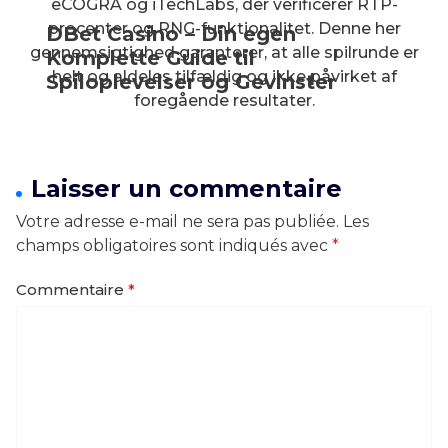
eCOGRA og iTechLabs, der verificerer RTP-
procenter og RNG-funktionalitet. Denne her
DBet Casino – Din egen
gennemsigtighed garanterer, at alle spilrunde er
Komplette Guide til
helt og aldeles tilfældig og ikke påvirket af
Spiloplevelser og Gevinster
foregående resultater.
Laisser un commentaire
Votre adresse e-mail ne sera pas publiée.
Les
champs obligatoires sont indiqués avec
*
Commentaire
*