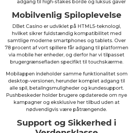
adgang til high-stakes borde og luksus gaver
Mobilvenlig Spiloplevelse
DBet Casino er udviklet på HTML5-teknologi,
hvilket sikrer fuldstændig kompatibilitet med
samtlige moderne smartphones og tablets. Over
78 procent af vort spillere får adgang til platformen
via mobile her enheder, og derfor har vi tilpasset
brugergrænsefladen specifikt til touchskærme.
Mobilappen indeholder samme funktionalitet som
desktop-versionen, herunder komplet adgang til
alle spil, betalingsmuligheder og kundesupport.
Pushbeskeder holder brugere opdaterede om nye
kampagner og eksklusive her tilbud uden at
nødvendigvis være påtrængende.
Support og Sikkerhed i
Verdensklasse