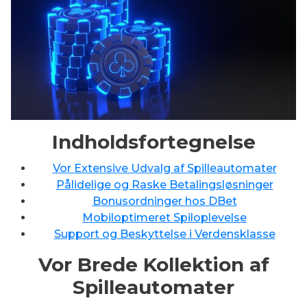
Indholdsfortegnelse
Vor Extensive Udvalg af Spilleautomater
Pålidelige og Raske Betalingsløsninger
Bonusordninger hos DBet
Mobiloptimeret Spiloplevelse
Support og Beskyttelse i Verdensklasse
Vor Brede Kollektion af
Spilleautomater