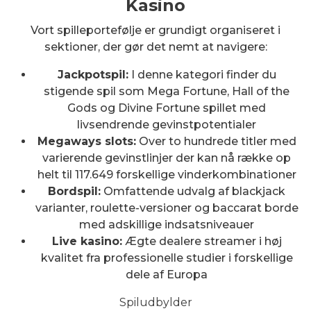
Kasino
Vort spilleportefølje er grundigt organiseret i
sektioner, der gør det nemt at navigere:
Jackpotspil:
I denne kategori finder du
stigende spil som Mega Fortune, Hall of the
Gods og Divine Fortune spillet med
livsendrende gevinstpotentialer
Megaways slots:
Over to hundrede titler med
varierende gevinstlinjer der kan nå række op
helt til 117.649 forskellige vinderkombinationer
Bordspil:
Omfattende udvalg af blackjack
varianter, roulette-versioner og baccarat borde
med adskillige indsatsniveauer
Live kasino:
Ægte dealere streamer i høj
kvalitet fra professionelle studier i forskellige
dele af Europa
Spiludbylder