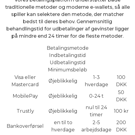
traditionelle metoder og moderne e-wallets, så alle
spiller kan selektere den metode, der matcher
bedst til deres behov. Gennemsnitlig
behandlingstid for udbetalinger af gevinster ligger
på mindre end 24 timer for de fleste metoder.
Betalingsmetode
Indbetalingstid
Udbetalingstid
Minimumsbeløb
Visa eller
1-3
100
Øjeblikkelig
Mastercard
hverdage
DKK
50
MobilePay
Øjeblikkelig
0-24 t
DKK
nul til 24
Trustly
Øjeblikkelig
100 kr
timer
en til to
2-5
200
Bankoverførsel
hverdage
arbejdsdage
DKK