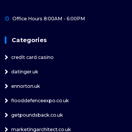
Office Hours 8:00AM - 6:00PM
Categories
credit card casino
datinger.uk
ennorton.uk
flooddefenceexpo.co.uk
getpoundsback.co.uk
marketingarchitect.co.uk