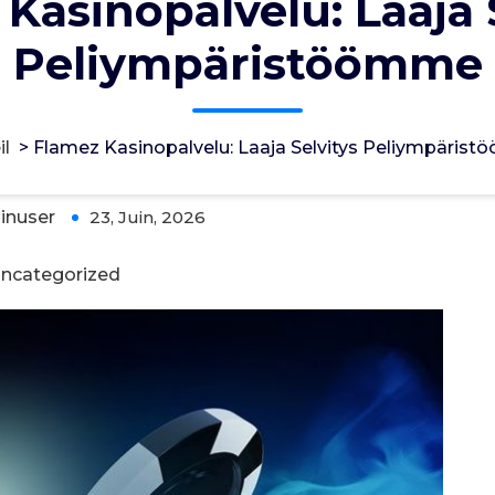
Kasinopalvelu: Laaja 
Peliympäristöömme
a Selvitys Peliympäristöömme
il
>
Flamez Kasinopalvelu: Laaja Selvitys Peliympäris
nuser
23, Juin, 2026
0
ncategorized