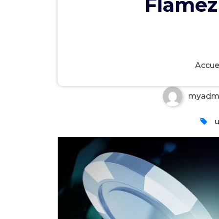
Flamez 
Flamez Kasinopalvelu: Laaj
Accue
myadmi
u