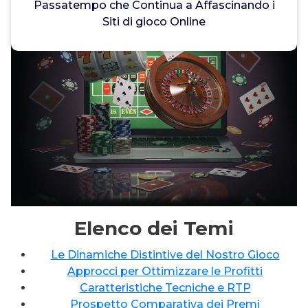
Passatempo che Continua a Affascinando i
Siti di gioco Online
Elenco dei Temi
Le Dinamiche Distintive del Nostro Gioco
Approcci per Ottimizzare le Profitti
Caratteristiche Tecniche e RTP
Prospetto Comparativa dei Premi