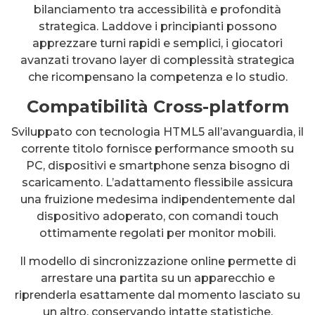
bilanciamento tra accessibilità e profondità
strategica. Laddove i principianti possono
apprezzare turni rapidi e semplici, i giocatori
avanzati trovano layer di complessità strategica
che ricompensano la competenza e lo studio.
Compatibilità Cross-platform
Sviluppato con tecnologia HTML5 all’avanguardia, il
corrente titolo fornisce performance smooth su
PC, dispositivi e smartphone senza bisogno di
scaricamento. L’adattamento flessibile assicura
una fruizione medesima indipendentemente dal
dispositivo adoperato, con comandi touch
ottimamente regolati per monitor mobili.
Il modello di sincronizzazione online permette di
arrestare una partita su un apparecchio e
riprenderla esattamente dal momento lasciato su
un altro, conservando intatte statistiche,