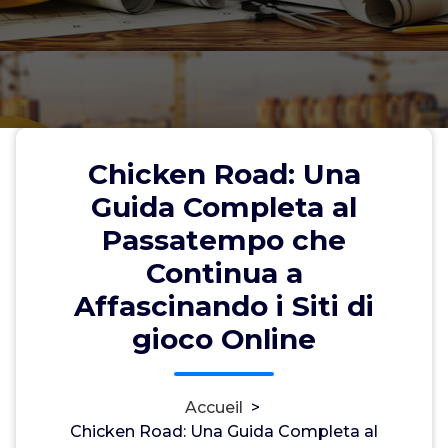
Chicken Road: Una Guida
Chicken Road: Una
Completa al Passatempo che
Guida Completa al
Continua a Affascinando i Siti di
Passatempo che
gioco Online
Continua a
Affascinando i Siti di
gioco Online
myadminuser
25, Juin, 2026
0
uncategorized
Accueil
>
Chicken Road: Una Guida Completa al