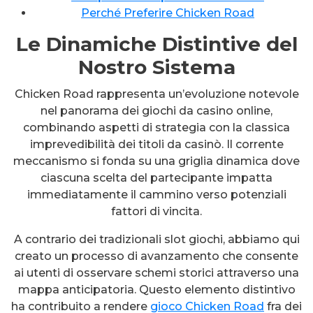
Perché Preferire Chicken Road
Le Dinamiche Distintive del
Nostro Sistema
Chicken Road rappresenta un’evoluzione notevole
nel panorama dei giochi da casino online,
combinando aspetti di strategia con la classica
imprevedibilità dei titoli da casinò. Il corrente
meccanismo si fonda su una griglia dinamica dove
ciascuna scelta del partecipante impatta
immediatamente il cammino verso potenziali
fattori di vincita.
A contrario dei tradizionali slot giochi, abbiamo qui
creato un processo di avanzamento che consente
ai utenti di osservare schemi storici attraverso una
mappa anticipatoria. Questo elemento distintivo
ha contribuito a rendere
gioco Chicken Road
fra dei